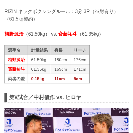
RIZIN キックボクシングルール：3分 3R（※肘有り）
（61.5kg契約）
梅野源治
（61.50kg） vs.
斎藤祐斗
（61.35kg）
選手名
計量結果
身長
リーチ
梅野源治
61.50kg
180cm
176cm
斎藤祐斗
61.35kg
169cm
171cm
両者の差
0.15kg
11cm
5cm
第8試合／中村優作 vs. ヒロヤ