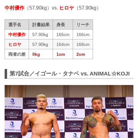
中村優作
（57.90kg）vs.
ヒロヤ
（57.90kg）
選手名
計量結果
身長
リーチ
中村優作
57.90kg
165cm
166cm
ヒロヤ
57.90kg
164cm
168cm
両者の差
0kg
1cm
2cm
第7試合／イゴール・タナベ vs. ANIMAL☆KOJI