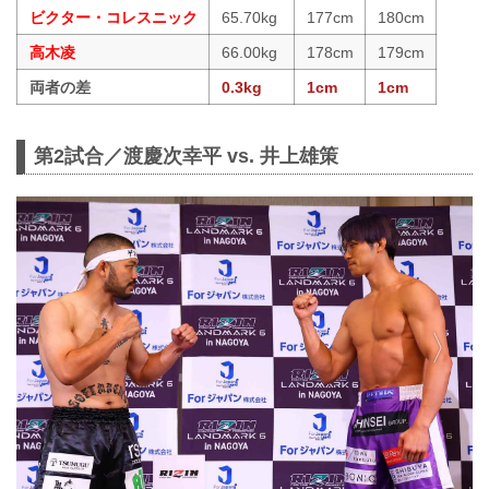
ビクター・コレスニック
65.70kg
177cm
180cm
高木凌
66.00kg
178cm
179cm
両者の差
0.3kg
1cm
1cm
第2試合／渡慶次幸平 vs. 井上雄策