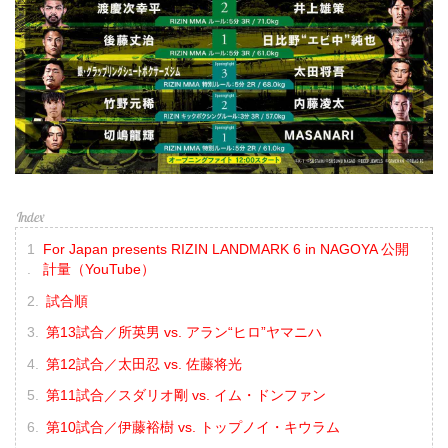
For Japan presents RIZIN LANDMARK 6 in NAGOYA 公開
計量（YouTube）
試合順
第13試合／所英男 vs. アラン“ヒロ”ヤマニハ
第12試合／太田忍 vs. 佐藤将光
第11試合／スダリオ剛 vs. イム・ドンファン
第10試合／伊藤裕樹 vs. トップノイ・キウラム