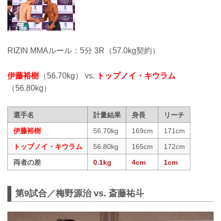
RIZIN MMAルール：5分 3R（57.0kg契約）
伊藤裕樹
（56.70kg） vs.
トップノイ・キウラム
（56.80kg）
選手名
計量結果
身長
リーチ
伊藤裕樹
56.70kg
169cm
171cm
トップノイ・キウラム
56.80kg
165cm
172cm
両者の差
0.1kg
4cm
1cm
第9試合／梅野源治 vs. 斎藤祐斗