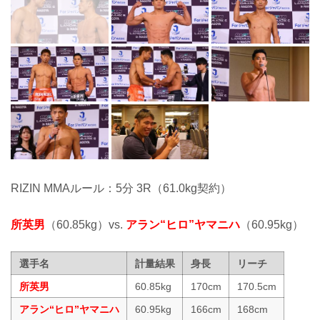
RIZIN MMAルール：5分 3R（61.0kg契約）
所英男
（60.85kg）vs.
アラン“ヒロ”ヤマニハ
（60.95kg）
選手名
計量結果
身長
リーチ
所英男
60.85kg
170cm
170.5cm
アラン“ヒロ”ヤマニハ
60.95kg
166cm
168cm