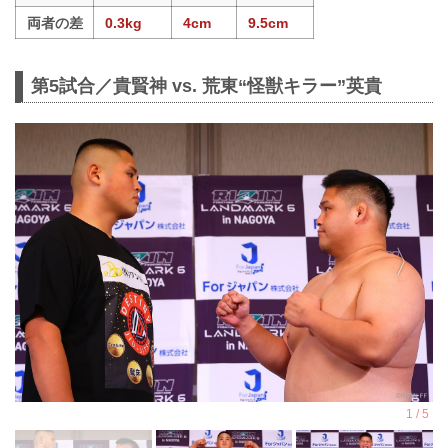
両者の差
0.3kg
4cm
9.5cm
第5試合／貴賢神 vs. 荒東“怪獣キラー”英貴