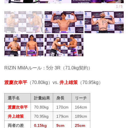
RIZIN MMAルール：5分 3R（71.0kg契約）
渡慶次幸平
（70.80kg）vs.
井上雄策
（70.95kg）
選手名
計量結果
身長
リーチ
渡慶次幸平
70.80kg
170cm
164cm
井上雄策
70.95kg
179cm
189cm
両者の差
0.15kg
9cm
25cm