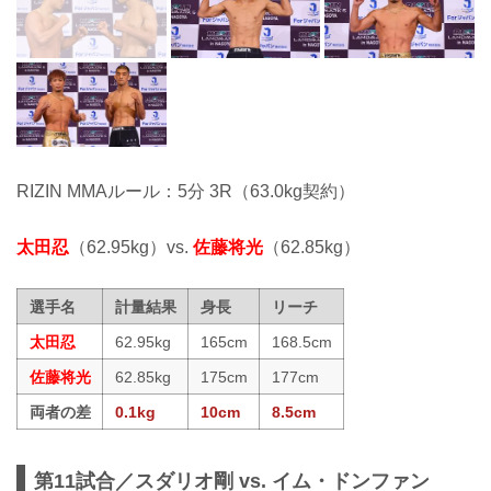
RIZIN MMAルール：5分 3R（63.0kg契約）
太田忍
（62.95kg）vs.
佐藤将光
（62.85kg）
選手名
計量結果
身長
リーチ
太田忍
62.95kg
165cm
168.5cm
佐藤将光
62.85kg
175cm
177cm
両者の差
0.1kg
10cm
8.5cm
第11試合／スダリオ剛 vs. イム・ドンファン