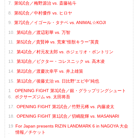
第9試合／梅野源治 vs. 斎藤祐斗
第8試合／中村優作 vs. ヒロヤ
第7試合／イゴール・タナベ vs. ANIMAL☆KOJI
第6試合／渡辺彩華 vs. 万智
第5試合／貴賢神 vs. 荒東“怪獣キラー”英貴
第4試合／村元友太郎 vs. ホジェリオ・ボントリン
第3試合／ビクター・コレスニック vs. 高木凌
第2試合／渡慶次幸平 vs. 井上雄策
第1試合／後藤丈治 vs. 日比野“エビ中”純也
OPENING FIGHT 第3試合／銀・グラップリングシュート
ボクサーズジム vs. 太田将吾
OPENING FIGHT 第2試合／竹野元稀 vs. 内藤凌太
OPENING FIGHT 第1試合／切嶋龍輝 vs. MASANARI
For Japan presents RIZIN LANDMARK 6 in NAGOYA 大会
情報／チケット