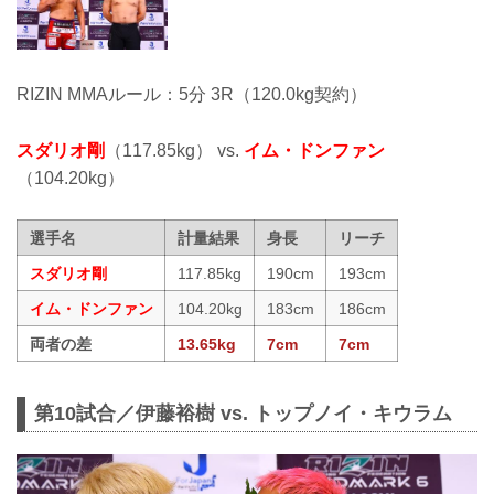
RIZIN MMAルール：5分 3R（120.0kg契約）
スダリオ剛
（117.85kg） vs.
イム・ドンファン
（104.20kg）
選手名
計量結果
身長
リーチ
スダリオ剛
117.85kg
190cm
193cm
イム・ドンファン
104.20kg
183cm
186cm
両者の差
13.65kg
7cm
7cm
第10試合／伊藤裕樹 vs. トップノイ・キウラム