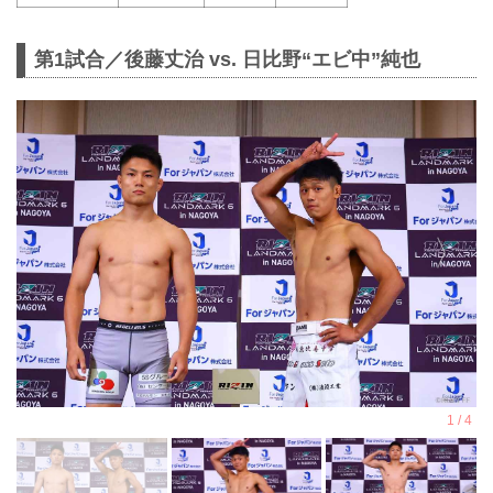
第1試合／後藤丈治 vs. 日比野“エビ中”純也