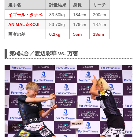
選手名
計量結果
身長
リーチ
イゴール・タナベ
83.50kg
184cm
200cm
ANIMAL☆KOJI
83.70kg
179cm
187cm
両者の差
0.2kg
5cm
13cm
第6試合／渡辺彩華 vs. 万智