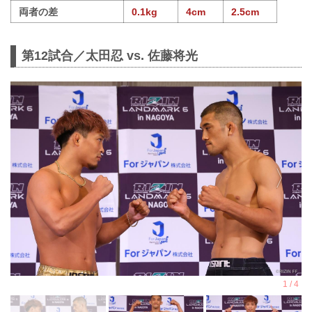
両者の差
0.1kg
4cm
2.5cm
第12試合／太田忍 vs. 佐藤将光