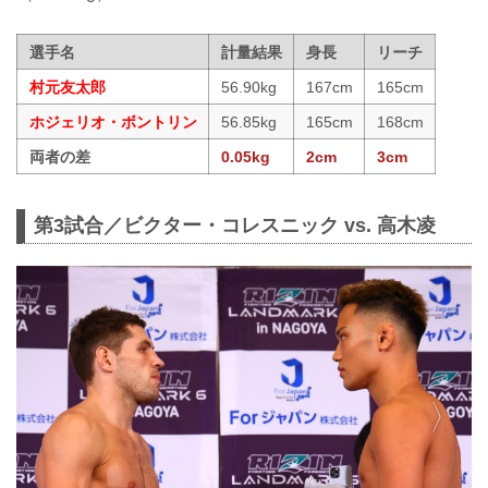
選手名
計量結果
身長
リーチ
村元友太郎
56.90kg
167cm
165cm
ホジェリオ・ボントリン
56.85kg
165cm
168cm
両者の差
0.05kg
2cm
3cm
第3試合／ビクター・コレスニック vs. 高木凌