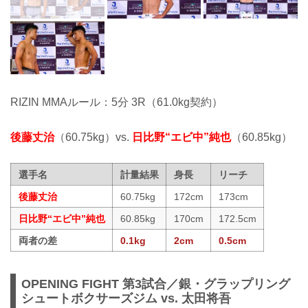
RIZIN MMAルール：5分 3R（61.0kg契約）
後藤丈治
（60.75kg）vs.
日比野“エビ中”純也
（60.85kg）
選手名
計量結果
身長
リーチ
後藤丈治
60.75kg
172cm
173cm
日比野“エビ中”純也
60.85kg
170cm
172.5cm
両者の差
0.1kg
2cm
0.5cm
OPENING FIGHT 第3試合／銀・グラップリング
シュートボクサーズジム vs. 太田将吾