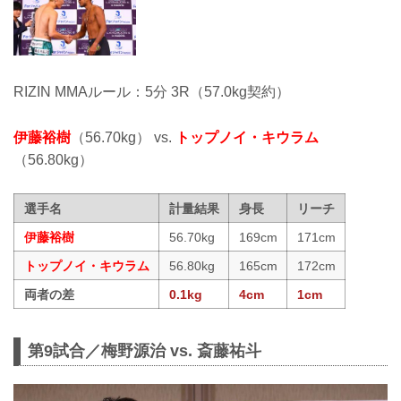
RIZIN MMAルール：5分 3R（57.0kg契約）
伊藤裕樹
（56.70kg） vs.
トップノイ・キウラム
（56.80kg）
選手名
計量結果
身長
リーチ
伊藤裕樹
56.70kg
169cm
171cm
トップノイ・キウラム
56.80kg
165cm
172cm
両者の差
0.1kg
4cm
1cm
第9試合／梅野源治 vs. 斎藤祐斗