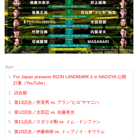
For Japan presents RIZIN LANDMARK 6 in NAGOYA 公開
計量（YouTube）
試合順
第13試合／所英男 vs. アラン“ヒロ”ヤマニハ
第12試合／太田忍 vs. 佐藤将光
第11試合／スダリオ剛 vs. イム・ドンファン
第10試合／伊藤裕樹 vs. トップノイ・キウラム