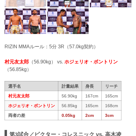
RIZIN MMAルール：5分 3R（57.0kg契約）
村元友太郎
（56.90kg） vs.
ホジェリオ・ボントリン
（56.85kg）
選手名
計量結果
身長
リーチ
村元友太郎
56.90kg
167cm
165cm
ホジェリオ・ボントリン
56.85kg
165cm
168cm
両者の差
0.05kg
2cm
3cm
第3試合／ビクター・コレスニック vs. 高木凌