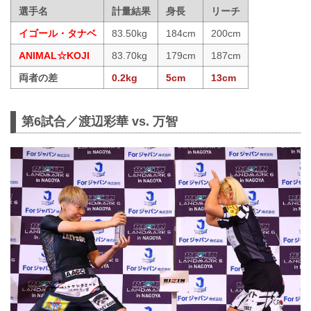
選手名
計量結果
身長
リーチ
イゴール・タナベ
83.50kg
184cm
200cm
ANIMAL☆KOJI
83.70kg
179cm
187cm
両者の差
0.2kg
5cm
13cm
第6試合／渡辺彩華 vs. 万智