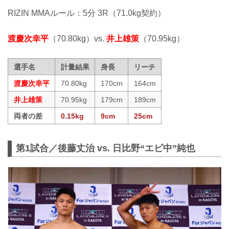
RIZIN MMAルール：5分 3R（71.0kg契約）
渡慶次幸平
（70.80kg）vs.
井上雄策
（70.95kg）
選手名
計量結果
身長
リーチ
渡慶次幸平
70.80kg
170cm
164cm
井上雄策
70.95kg
179cm
189cm
両者の差
0.15kg
9cm
25cm
第1試合／後藤丈治 vs. 日比野“エビ中”純也