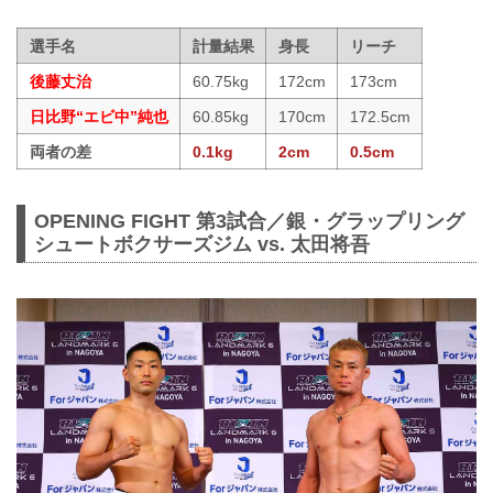
選手名
計量結果
身長
リーチ
後藤丈治
60.75kg
172cm
173cm
日比野“エビ中”純也
60.85kg
170cm
172.5cm
両者の差
0.1kg
2cm
0.5cm
OPENING FIGHT 第3試合／銀・グラップリング
シュートボクサーズジム vs. 太田将吾