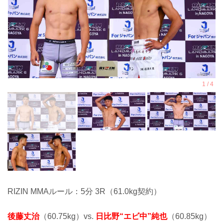
RIZIN MMAルール：5分 3R（61.0kg契約）
後藤丈治
（60.75kg）vs.
日比野“エビ中”純也
（60.85kg）