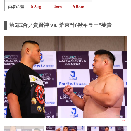
両者の差
0.3kg
4cm
9.5cm
第5試合／貴賢神 vs. 荒東“怪獣キラー”英貴