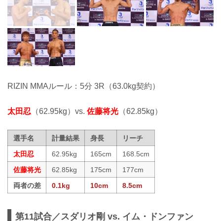
RIZIN MMAルール：5分 3R（63.0kg契約）
太田忍
（62.95kg）vs.
佐藤将光
（62.85kg）
選手名
計量結果
身長
リーチ
太田忍
62.95kg
165cm
168.5cm
佐藤将光
62.85kg
175cm
177cm
両者の差
0.1kg
10cm
8.5cm
第11試合／スダリオ剛 vs. イム・ドンファン