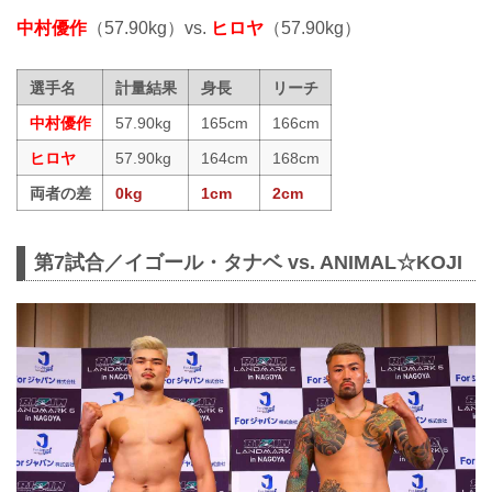
中村優作
（57.90kg）vs.
ヒロヤ
（57.90kg）
選手名
計量結果
身長
リーチ
中村優作
57.90kg
165cm
166cm
ヒロヤ
57.90kg
164cm
168cm
両者の差
0kg
1cm
2cm
第7試合／イゴール・タナベ vs. ANIMAL☆KOJI