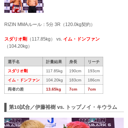
RIZIN MMAルール：5分 3R（120.0kg契約）
スダリオ剛
（117.85kg） vs.
イム・ドンファン
（104.20kg）
選手名
計量結果
身長
リーチ
スダリオ剛
117.85kg
190cm
193cm
イム・ドンファン
104.20kg
183cm
186cm
両者の差
13.65kg
7cm
7cm
第10試合／伊藤裕樹 vs. トップノイ・キウラム