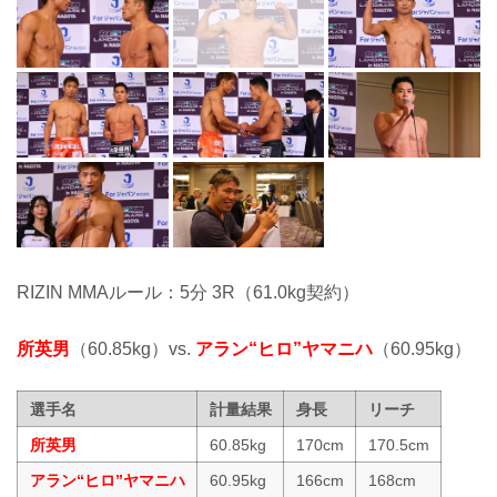
RIZIN MMAルール：5分 3R（61.0kg契約）
所英男
（60.85kg）vs.
アラン“ヒロ”ヤマニハ
（60.95kg）
選手名
計量結果
身長
リーチ
所英男
60.85kg
170cm
170.5cm
アラン“ヒロ”ヤマニハ
60.95kg
166cm
168cm