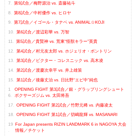
第9試合／梅野源治 vs. 斎藤祐斗
第8試合／中村優作 vs. ヒロヤ
第7試合／イゴール・タナベ vs. ANIMAL☆KOJI
第6試合／渡辺彩華 vs. 万智
第5試合／貴賢神 vs. 荒東“怪獣キラー”英貴
第4試合／村元友太郎 vs. ホジェリオ・ボントリン
第3試合／ビクター・コレスニック vs. 高木凌
第2試合／渡慶次幸平 vs. 井上雄策
第1試合／後藤丈治 vs. 日比野“エビ中”純也
OPENING FIGHT 第3試合／銀・グラップリングシュート
ボクサーズジム vs. 太田将吾
OPENING FIGHT 第2試合／竹野元稀 vs. 内藤凌太
OPENING FIGHT 第1試合／切嶋龍輝 vs. MASANARI
For Japan presents RIZIN LANDMARK 6 in NAGOYA 大会
情報／チケット