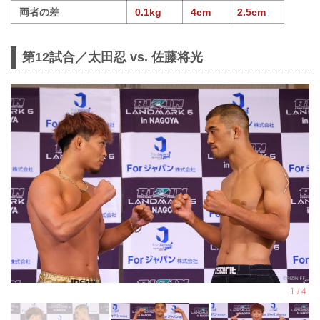
両者の差
0.1kg
4cm
2.5cm
第12試合／太田忍 vs. 佐藤将光