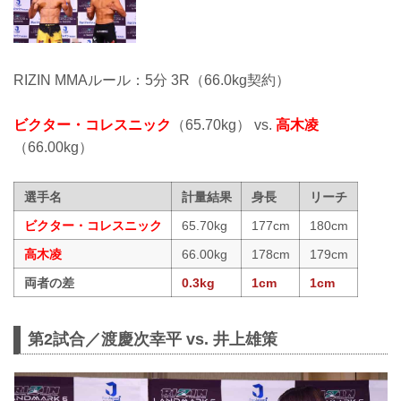
RIZIN MMAルール：5分 3R（66.0kg契約）
ビクター・コレスニック
（65.70kg） vs.
高木凌
（66.00kg）
選手名
計量結果
身長
リーチ
ビクター・コレスニック
65.70kg
177cm
180cm
高木凌
66.00kg
178cm
179cm
両者の差
0.3kg
1cm
1cm
第2試合／渡慶次幸平 vs. 井上雄策