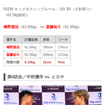
RIZIN キックボクシングルール：3分 3R（※肘有り）
（61.5kg契約）
梅野源治
（61.50kg） vs.
斎藤祐斗
（61.35kg）
選手名
計量結果
身長
リーチ
梅野源治
61.50kg
180cm
176cm
斎藤祐斗
61.35kg
169cm
171cm
両者の差
0.15kg
11cm
5cm
第8試合／中村優作 vs. ヒロヤ