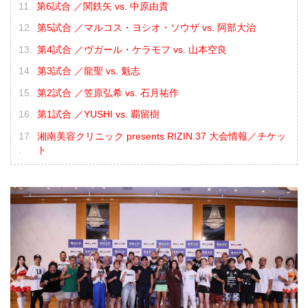
第6試合 ／関鉄矢 vs. 中原由貴
第5試合 ／マルコス・ヨシオ・ソウザ vs. 阿部大治
第4試合 ／ヴガール・ケラモフ vs. 山本空良
第3試合 ／龍聖 vs. 魁志
第2試合 ／笠原弘希 vs. 石月祐作
第1試合 ／YUSHI vs. 覇留樹
湘南美容クリニック presents RIZIN.37 大会情報／チケッ
ト