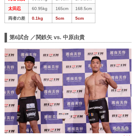
太田忍
60.95kg
165cm
168.5cm
両者の差
0.1kg
5cm
5cm
第6試合 ／関鉄矢 vs. 中原由貴