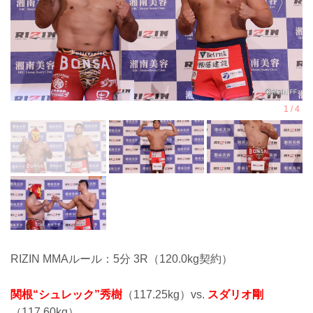
RIZIN MMAルール：5分 3R（120.0kg契約）
関根“シュレック”秀樹
（117.25kg）vs.
スダリオ剛
（117.60kg）