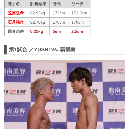
選手名
計量結果
身長
リーチ
笠原弘希
62.95kg
175cm
172.5cm
石月祐作
62.70kg
170cm
170cm
両者の差
0.25kg
5cm
2.5cm
第1試合 ／YUSHI vs. 覇留樹