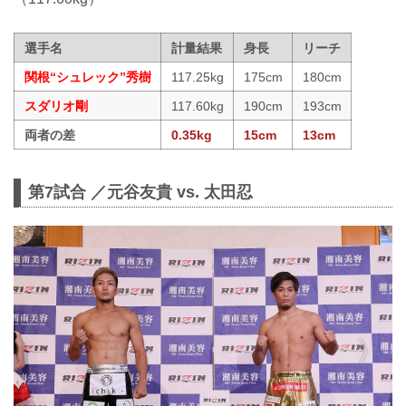
選手名
計量結果
身長
リーチ
関根“シュレック”秀樹
117.25kg
175cm
180cm
スダリオ剛
117.60kg
190cm
193cm
両者の差
0.35kg
15cm
13cm
第7試合 ／元谷友貴 vs. 太田忍