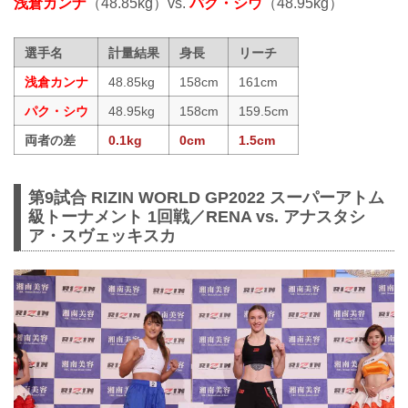
浅倉カンナ
（48.85kg）vs.
パク・シウ
（48.95kg）
選手名
計量結果
身長
リーチ
浅倉カンナ
48.85kg
158cm
161cm
パク・シウ
48.95kg
158cm
159.5cm
両者の差
0.1kg
0cm
1.5cm
第9試合 RIZIN WORLD GP2022 スーパーアトム
級トーナメント 1回戦／RENA vs. アナスタシ
ア・スヴェッキスカ