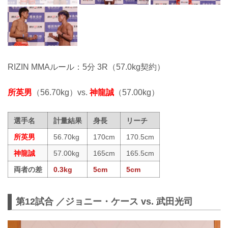
RIZIN MMAルール：5分 3R（57.0kg契約）
所英男
（56.70kg）vs.
神龍誠
（57.00kg）
選手名
計量結果
身長
リーチ
所英男
56.70kg
170cm
170.5cm
神龍誠
57.00kg
165cm
165.5cm
両者の差
0.3kg
5cm
5cm
第12試合 ／ジョニー・ケース vs. 武田光司