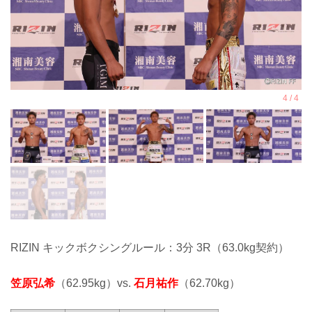
RIZIN キックボクシングルール：3分 3R（63.0kg契約）
笠原弘希
（62.95kg）vs.
石月祐作
（62.70kg）