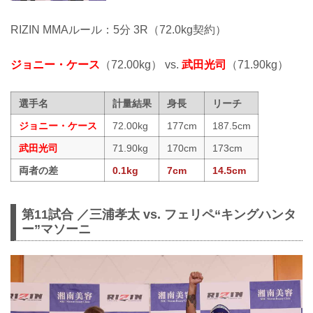
RIZIN MMAルール：5分 3R（72.0kg契約）
ジョニー・ケース
（72.00kg） vs.
武田光司
（71.90kg）
選手名
計量結果
身長
リーチ
ジョニー・ケース
72.00kg
177cm
187.5cm
武田光司
71.90kg
170cm
173cm
両者の差
0.1kg
7cm
14.5cm
第11試合 ／三浦孝太 vs. フェリペ“キングハンタ
ー”マソーニ