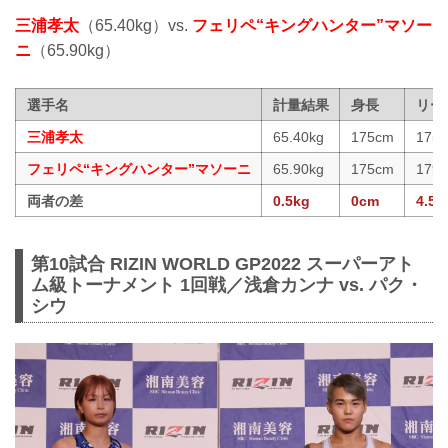
三浦孝太
（65.40kg）vs.
フェリペ“キングハンター”マソー
ニ
（65.90kg）
選手名
計量結果
身長
リー
三浦孝太
65.40kg
175cm
175
フェリペ“キングハンター”マソーニ
65.90kg
175cm
179.
両者の差
0.5kg
0cm
4.5c
第10試合 RIZIN WORLD GP2022 スーパーアト
ム級トーナメント 1回戦／浅倉カンナ vs. パク・
シウ