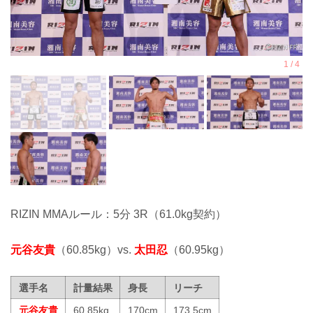
RIZIN MMAルール：5分 3R（61.0kg契約）
元谷友貴
（60.85kg）vs.
太田忍
（60.95kg）
選手名
計量結果
身長
リーチ
元谷友貴
60.85kg
170cm
173.5cm