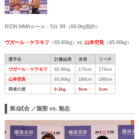
RIZIN MMAルール：5分 3R（66.0kg契約）
ヴガール・ケラモフ
（65.80kg）vs.
山本空良
（65.90kg）
選手名
計量結果
身長
リーチ
ヴガール・ケラモフ
65.80kg
175cm
179cm
山本空良
65.90kg
180cm
180cm
両者の差
0.1kg
5cm
1cm
第3試合 ／龍聖 vs. 魁志