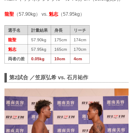
龍聖
（57.90kg） vs.
魁志
（57.95kg）
選手名
計量結果
身長
リーチ
龍聖
57.90kg
175cm
174cm
魁志
57.95kg
165cm
170cm
両者の差
0.05kg
10cm
4cm
第2試合 ／笠原弘希 vs. 石月祐作