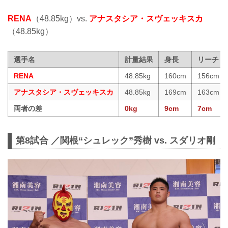
RENA
（48.85kg）vs.
アナスタシア・スヴェッキスカ
（48.85kg）
選手名
計量結果
身長
リーチ
RENA
48.85kg
160cm
156cm
アナスタシア・スヴェッキスカ
48.85kg
169cm
163cm
両者の差
0kg
9cm
7cm
第8試合 ／関根“シュレック”秀樹 vs. スダリオ剛