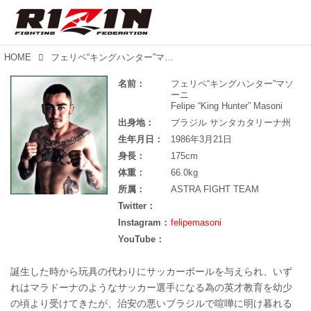
HOME
フェリペ“キングハンター”マソーニ
名前：
フェリペ“キングハンター”マソ
ーニ
Felipe “King Hunter” Masoni
出身地：
ブラジル サンタカタリーナ州
生年月日：
1986年3月21日
身長：
175cm
体重：
66.0kg
所属：
ASTRA FIGHT TEAM
Twitter：
Instagram：
felipemasoni
YouTube：
誕生した時から玩具の代わりにサッカーボールを与えられ、いず
れはマラドーナのようなサッカー選手になる為の英才教育を幼少
の頃より受けてきたが、治安の悪いブラジルで喧嘩に明け暮れる