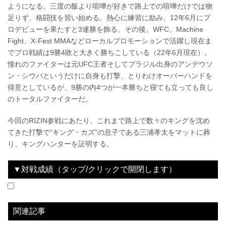
ようになる。三度の飯より喧嘩が好きで路上での喧嘩だけでは物
足りず、格闘技を習い始める。熱心に練習に励み、12年6月にプ
ロデビューを果たすと3連勝を飾る。その後、WFC、Machine
Fight、X-Fest MMAなどローカルプロモーションで活躍し現在ま
でプロ戦績は9勝4敗と大きく勝ちこしている（22年6月現在）。
憧れのファイターは元UFC王者そしてブラジル出身のアンデウソ
ン・シウバというだけに自身も打撃、とりわけオーバーハンドを
得意としているが、9勝の内4つが一本勝ちと寝ても立っても良し
のトータルファイターだ。
今回のRIZIN参戦にあたり、これまで路上で数々のキングを沈め
てきた打撃で“キング・カズ”の息子である三浦孝太をマットに葬
り、キングハンターを証明する。
▼対戦成績（タップ/クリックで開閉します）
No data
関連記事