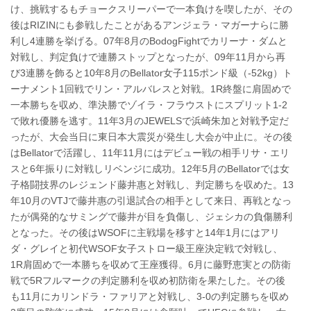
け、挑戦するもチョークスリーパーで一本負けを喫したが、その
後はRIZINにも参戦したことがあるアンジェラ・マガーナらに勝
利し4連勝を挙げる。07年8月のBodogFightでカリーナ・ダムと
対戦し、判定負けで連勝ストップとなったが、09年11月から再
び3連勝を飾ると10年8月のBellator女子115ポンド級（-52kg）ト
ーナメント1回戦でリン・アルバレスと対戦。1R終盤に肩固めで
一本勝ちを収め、準決勝でゾイラ・フラウストにスプリット1-2
で敗れ優勝を逃す。11年3月のJEWELSで浜崎朱加と対戦予定だ
ったが、大会当日に東日本大震災が発生し大会が中止に。その後
はBellatorで活躍し、11年11月にはデビュー戦の相手リサ・エリ
スと6年振りに対戦しリベンジに成功。12年5月のBellatorでは女
子格闘技界のレジェンド藤井惠と対戦し、判定勝ちを収めた。13
年10月のVTJで藤井惠の引退試合の相手として来日、再戦となっ
たが偶発的なサミングで藤井が目を負傷し、ジェシカの負傷勝利
となった。その後はWSOFに主戦場を移すと14年1月にはアリ
ダ・グレイと初代WSOF女子ストロー級王座決定戦で対戦し、
1R肩固めで一本勝ちを収めて王座獲得。6月に藤野恵実との防衛
戦で5Rフルマークの判定勝利を収め初防衛を果たした。その後
も11月にカリンドラ・ファリアと対戦し、3-0の判定勝ちを収め