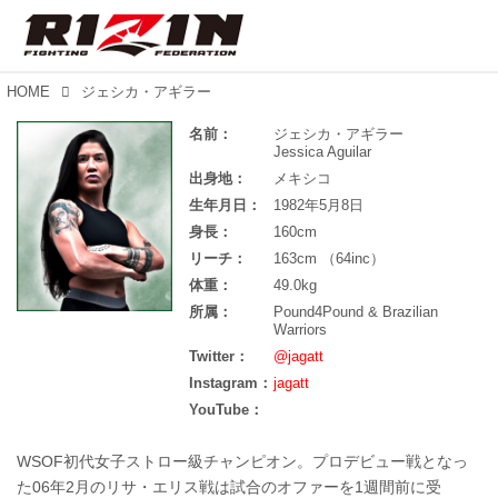
HOME
ジェシカ・アギラー
名前：
ジェシカ・アギラー
Jessica Aguilar
出身地：
メキシコ
生年月日：
1982年5月8日
身長：
160cm
リーチ：
163cm （64inc）
体重：
49.0kg
所属：
Pound4Pound & Brazilian
Warriors
Twitter：
@jagatt
Instagram：
jagatt
YouTube：
WSOF初代女子ストロー級チャンピオン。プロデビュー戦となっ
た06年2月のリサ・エリス戦は試合のオファーを1週間前に受