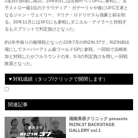
2度目の防衛に成功。15年8月には念願叶ってUFCに参戦し、女
子ストロー級1位のクラウディア・ガデーリャや後にUFC王者と
なるジャン・ウェイリー、マリナ・ロドリゲスら強豪と鎬を削
る。20年11月にはXFCにも参戦しダニエル・テイラーと対戦す
るもスプリットで判定負けとなった。
約1年半振りの復帰戦となった22年7月のRIZIN.37で、RIZIN初出
場にしてスーパーアトム級ワールドGPに参戦。一回戦で浜崎朱
加と対戦したがフルラウンドの末、0-3の判定負けを喫し一回戦
敗退となった。
▼対戦成績（タップ/クリックで開閉します）
2022.07.31
湘南美容クリニック presents RIZIN.37
LOSE
vs
浜崎朱加
3R 判定 （3-0）
関連記事
湘南美容クリニック presents
RIZIN.37 BACKSTAGE
GALLERY vol.1