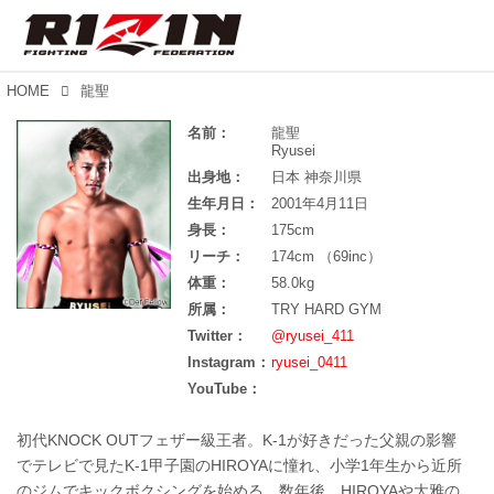
HOME
龍聖
名前：
龍聖
Ryusei
出身地：
日本 神奈川県
生年月日：
2001年4月11日
身長：
175cm
リーチ：
174cm （69inc）
体重：
58.0kg
所属：
TRY HARD GYM
Twitter：
@ryusei_411
Instagram：
ryusei_0411
YouTube：
初代KNOCK OUTフェザー級王者。K-1が好きだった父親の影響
でテレビで見たK-1甲子園のHIROYAに憧れ、小学1年生から近所
のジムでキックボクシングを始める。数年後、HIROYAや大雅の