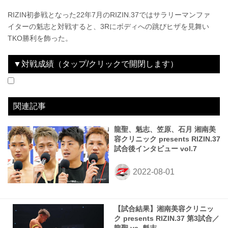
RIZIN初参戦となった22年7月のRIZIN.37ではサラリーマンファ
イターの魁志と対戦すると、3Rにボディへの跳びヒザを見舞い
TKO勝利を飾った。
▼対戦成績（タップ/クリックで開閉します）
2022.07.31
湘南美容クリニック presents RIZIN.37
WIN
vs
魁志
3R 1分23秒 TKO（レフェリーストップ）
関連記事
龍聖、魁志、笠原、石月 湘南美
容クリニック presents RIZIN.37
試合後インタビュー vol.7
【試合結果】湘南美容クリニッ
ク presents RIZIN.37 第3試合／