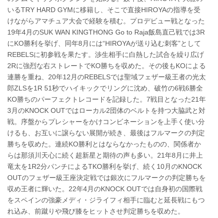
いるTRY HARD GYMに移籍し、そこで直接HIROYAの指導を受
けながらアマチュア大会で経験を積む。プロデビュー戦となった
19年4月のSUK WAN KINGTHONG Go to Raja飯島直己戦では3R
にKO勝利を挙げ、同年8月には“HIROYAが送り込む刺客”として
REBELSに初参戦を果たす。渉生相手に白熱した試合を繰り広げ
2Rに強烈な右ストレートでKO勝ちを収めた。その後もKOによる
連勝を重ね、20年12月のREBELSでは聖域フェザー級王者の光太
郎ZLSを1R 51秒でハイキックでリングに沈め、破竹の6戦6勝全
KO勝ちのパーフェクトレコードを記録した。7戦目となった21年
3月のKNOCK OUTではローカル2団体のベルトを持つ大脇武と対
戦。序盤からプレシャーをかけコンビネーションを上手く使い分
けるも、お互いに譲らない展開が続き、最後はフルマークの判定
勝ちを収めた。連続KO勝利とはならなかったものの、関係者か
らは那須川天心に続く超新星と期待の声も多い。21年8月に井上
竜太を1R2分パンチによるTKO勝利を挙げ、続く10月のKNOCK
OUTのフェザー級王座決定戦では銀次にフルマークの判定勝ちを
収め王者に輝いた。22年4月のKNOCK OUTでは自身初の国際戦
をスペインの強豪メディ・ジライフィ相手に臨むと延長戦にもつ
れ込み、前蹴りや飛び膝をヒットさせ判定勝ちを収めた。