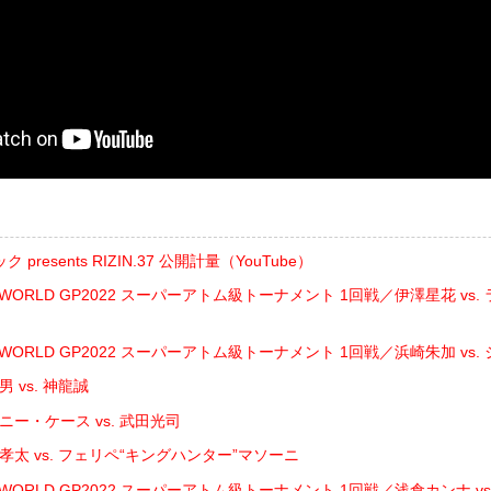
resents RIZIN.37 公開計量（YouTube）
IN WORLD GP2022 スーパーアトム級トーナメント 1回戦／伊澤星花 v
IN WORLD GP2022 スーパーアトム級トーナメント 1回戦／浜崎朱加 v
 vs. 神龍誠
ニー・ケース vs. 武田光司
孝太 vs. フェリペ“キングハンター”マソーニ
IN WORLD GP2022 スーパーアトム級トーナメント 1回戦／浅倉カンナ v