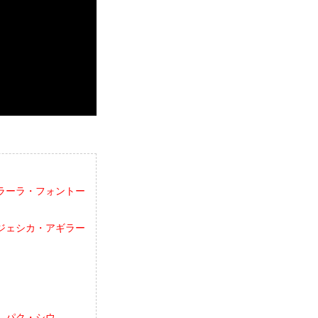
s. ラーラ・フォントー
s. ジェシカ・アギラー
s. パク・シウ