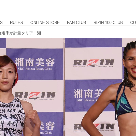
US
RULES
ONLINE STORE
FAN CLUB
RIZIN 100 CLUB
CO
スーパーアトム級ワールドGP含む、全選手が計量クリア！湘南美容クリニック presents RIZIN.37 計量結果