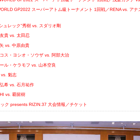
N WORLD GP2022 スーパーアトム級トーナメント 1回戦／RENA vs.
シュレック”秀樹 vs. スダリオ剛
貴 vs. 太田忍
 vs. 中原由貴
コス・ヨシオ・ソウザ vs. 阿部大治
ール・ケラモフ vs. 山本空良
vs. 魁志
弘希 vs. 石月祐作
I vs. 覇留樹
 presents RIZIN.37 大会情報／チケット