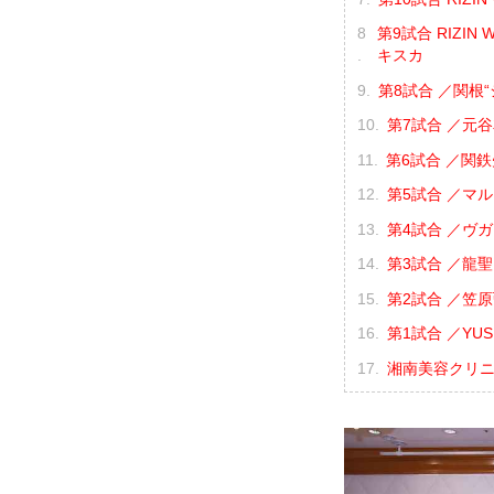
第9試合 RIZI
キスカ
第8試合 ／関根“
第7試合 ／元谷友
第6試合 ／関鉄矢
第5試合 ／マル
第4試合 ／ヴガ
第3試合 ／龍聖 
第2試合 ／笠原
第1試合 ／YUSH
湘南美容クリニック