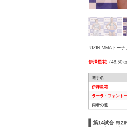
RIZIN MMAトー
伊澤星花
（48.50k
選手名
伊澤星花
ラーラ・フォント
両者の差
第14試合 RI