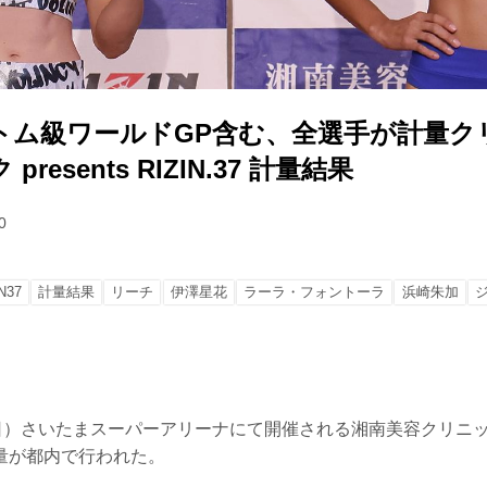
トム級ワールドGP含む、全選手が計量ク
resents RIZIN.37 計量結果
0
N37
計量結果
リーチ
伊澤星花
ラーラ・フォントーラ
浜崎朱加
日）さいたまスーパーアリーナにて開催される湘南美容クリニック p
開計量が都内で行われた。