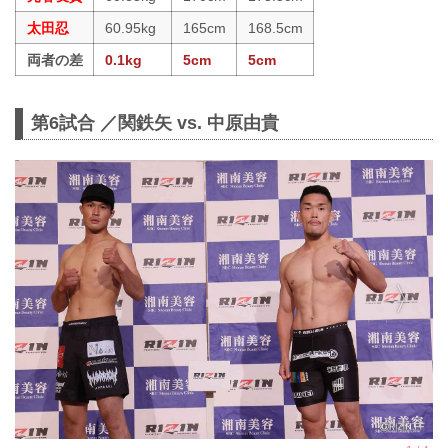
太田忍
60.95kg
165cm
168.5cm
両者の差
0.1kg
5cm
5cm
第6試合 ／関鉄矢 vs. 中原由貴