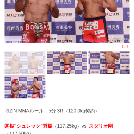
RIZIN MMAルール：5分 3R（120.0kg契約）
関根“シュレック”秀樹
（117.25kg）vs.
スダリオ剛
（117.60kg）