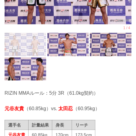
RIZIN MMAルール：5分 3R（61.0kg契約）
元谷友貴
（60.85kg）vs.
太田忍
（60.95kg）
選手名
計量結果
身長
リーチ
元谷友貴
60.85kg
170cm
173.5cm