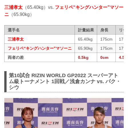
三浦孝太
（65.40kg）vs.
フェリペ“キングハンター”マソー
ニ
（65.90kg）
選手名
計量結果
身長
リー
三浦孝太
65.40kg
175cm
175
フェリペ“キングハンター”マソーニ
65.90kg
175cm
179.
両者の差
0.5kg
0cm
4.5c
第10試合 RIZIN WORLD GP2022 スーパーアト
ム級トーナメント 1回戦／浅倉カンナ vs. パク・
シウ