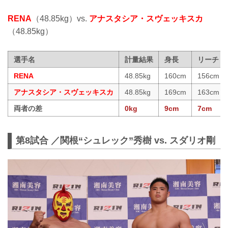
RENA
（48.85kg）vs.
アナスタシア・スヴェッキスカ
（48.85kg）
選手名
計量結果
身長
リーチ
RENA
48.85kg
160cm
156cm
アナスタシア・スヴェッキスカ
48.85kg
169cm
163cm
両者の差
0kg
9cm
7cm
第8試合 ／関根“シュレック”秀樹 vs. スダリオ剛