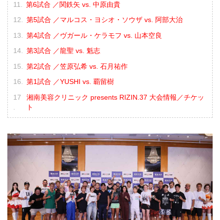
第6試合 ／関鉄矢 vs. 中原由貴
第5試合 ／マルコス・ヨシオ・ソウザ vs. 阿部大治
第4試合 ／ヴガール・ケラモフ vs. 山本空良
第3試合 ／龍聖 vs. 魁志
第2試合 ／笠原弘希 vs. 石月祐作
第1試合 ／YUSHI vs. 覇留樹
湘南美容クリニック presents RIZIN.37 大会情報／チケッ
ト