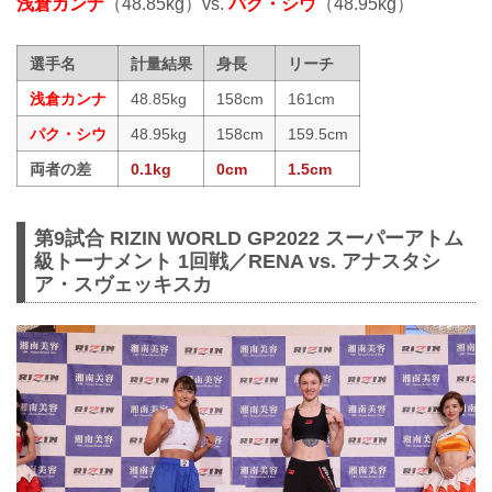
浅倉カンナ
（48.85kg）vs.
パク・シウ
（48.95kg）
選手名
計量結果
身長
リーチ
浅倉カンナ
48.85kg
158cm
161cm
パク・シウ
48.95kg
158cm
159.5cm
両者の差
0.1kg
0cm
1.5cm
第9試合 RIZIN WORLD GP2022 スーパーアトム
級トーナメント 1回戦／RENA vs. アナスタシ
ア・スヴェッキスカ