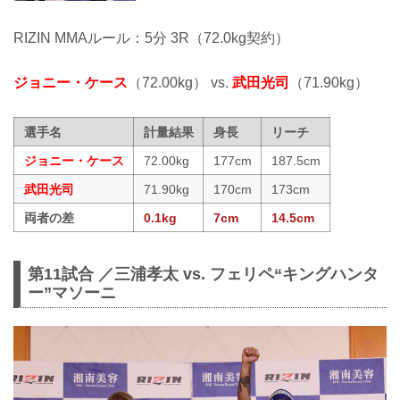
RIZIN MMAルール：5分 3R（72.0kg契約）
ジョニー・ケース
（72.00kg） vs.
武田光司
（71.90kg）
選手名
計量結果
身長
リーチ
ジョニー・ケース
72.00kg
177cm
187.5cm
武田光司
71.90kg
170cm
173cm
両者の差
0.1kg
7cm
14.5cm
第11試合 ／三浦孝太 vs. フェリペ“キングハンタ
ー”マソーニ