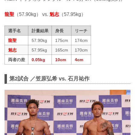
龍聖
（57.90kg） vs.
魁志
（57.95kg）
選手名
計量結果
身長
リーチ
龍聖
57.90kg
175cm
174cm
魁志
57.95kg
165cm
170cm
両者の差
0.05kg
10cm
4cm
第2試合 ／笠原弘希 vs. 石月祐作