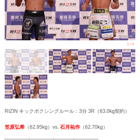
RIZIN キックボクシングルール：3分 3R（63.0kg契約）
笠原弘希
（62.95kg）vs.
石月祐作
（62.70kg）