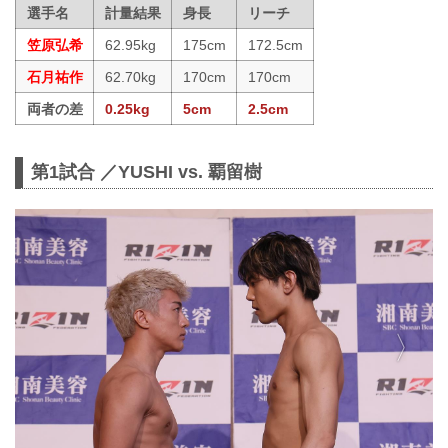
選手名
計量結果
身長
リーチ
笠原弘希
62.95kg
175cm
172.5cm
石月祐作
62.70kg
170cm
170cm
両者の差
0.25kg
5cm
2.5cm
第1試合 ／YUSHI vs. 覇留樹