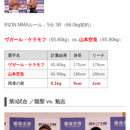
RIZIN MMAルール：5分 3R（66.0kg契約）
ヴガール・ケラモフ
（65.80kg）vs.
山本空良
（65.90kg）
選手名
計量結果
身長
リーチ
ヴガール・ケラモフ
65.80kg
175cm
179cm
山本空良
65.90kg
180cm
180cm
両者の差
0.1kg
5cm
1cm
第3試合 ／龍聖 vs. 魁志