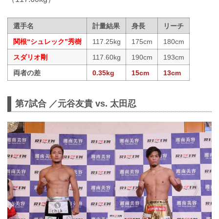
選手名
計量結果
身長
リーチ
関根“シュレック”秀樹
117.25kg
175cm
180cm
スダリオ剛
117.60kg
190cm
193cm
両者の差
0.35kg
15cm
13cm
第7試合 ／元谷友貴 vs. 太田忍