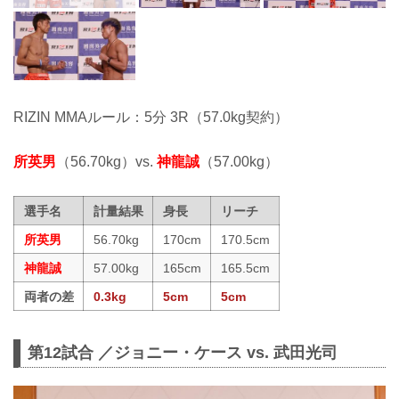
RIZIN MMAルール：5分 3R（57.0kg契約）
所英男
（56.70kg）vs.
神龍誠
（57.00kg）
選手名
計量結果
身長
リーチ
所英男
56.70kg
170cm
170.5cm
神龍誠
57.00kg
165cm
165.5cm
両者の差
0.3kg
5cm
5cm
第12試合 ／ジョニー・ケース vs. 武田光司