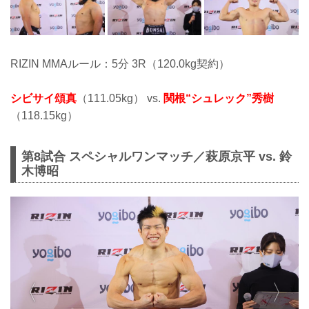
RIZIN MMAルール：5分 3R（120.0kg契約）
シビサイ頌真
（111.05kg） vs.
関根“シュレック”秀樹
（118.15kg）
第8試合 スペシャルワンマッチ／萩原京平 vs. 鈴
木博昭