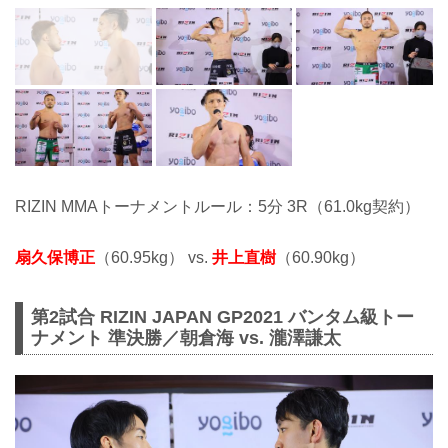
RIZIN MMAトーナメントルール：5分 3R（61.0kg契約）
扇久保博正
（60.95kg） vs.
井上直樹
（60.90kg）
第2試合 RIZIN JAPAN GP2021 バンタム級トー
ナメント 準決勝／朝倉海 vs. 瀧澤謙太