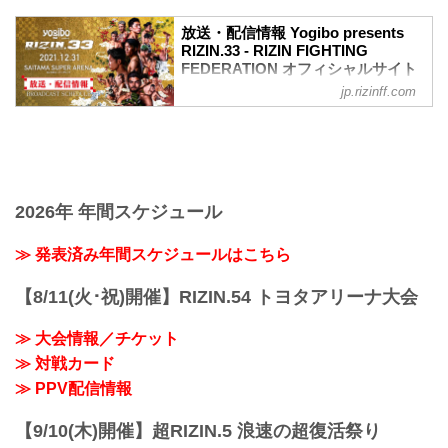
ワクチン接種記録や陰性証明書などは、
現状は必要ありません。
放送・配信情報 Yogibo presents
大会概要
RIZIN.33 - RIZIN FIGHTING
名称
FEDERATION オフィシャルサイト
Yogibo presents RIZIN.33
jp.rizinff.com
12月31日（金）さいたまスーパーアリー
日時
ナで開催されるYogibo presents RIZIN.33
2021年12月31日（金）11:30開場 / 13:30
の放送・配信情報をまとめたぞ！
開始
会場に行けない方は、Exciting RIZIN、
終了予定時間
RIZIN LIVEまたはスカパー！で、2021年
22:30～23:00
を締めくくる格闘技の祭典 RIZIN.33を全
※試合内容、イベント進行によって終了
試合リアルタイムで視聴しよう！
2026年 年間スケジュール
予定時間が前後することがありますので
放送・配信スケジュール一覧
ご了承ください。
事前番組
≫ 発表済み年間スケジュールはこちら
会場
日付 時間 放送・配信媒体 番組名・その
さいたまスーパーアリーナ
他
JR京浜東北線・JR上野東京ライン（宇都
【8/11(火･祝)開催】RIZIN.54 トヨタアリーナ大会
12/20（月） 20:30〜 RIZIN FF公式
宮線・高崎線）「さいたま新都心」駅か
YouTube RIZIN TV 〜大晦日勝敗予...
ら徒歩3分
≫ 大会情報／チケット
JR埼京線「北与野」駅...
≫ 対戦カード
≫ PPV配信情報
【9/10(木)開催】超RIZIN.5 浪速の超復活祭り