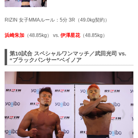
RIZIN 女子MMAルール：5分 3R（49.0kg契約）
浜崎朱加
（48.85kg） vs.
伊澤星花
（48.85kg）
第10試合 スペシャルワンマッチ／武田光司 vs.
“ブラックパンサー”ベイノア