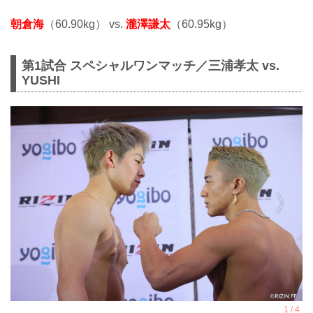
朝倉海
（60.90kg） vs.
瀧澤謙太
（60.95kg）
第1試合 スペシャルワンマッチ／三浦孝太 vs.
YUSHI