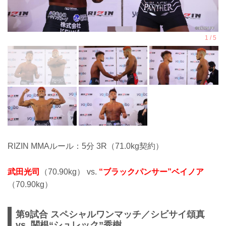
RIZIN MMAルール：5分 3R（71.0kg契約）
武田光司
（70.90kg） vs.
“ブラックパンサー”ベイノア
（70.90kg）
第9試合 スペシャルワンマッチ／シビサイ頌真
vs. 関根“シュレック”秀樹