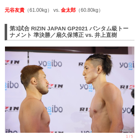
元谷友貴
（61.00kg） vs.
金太郎
（60.80kg）
第3試合 RIZIN JAPAN GP2021 バンタム級トー
ナメント 準決勝／扇久保博正 vs. 井上直樹