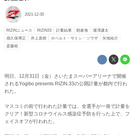
2021-12-30
RIZINニュース
RIZIN33
計量結果
朝倉海
瀧澤謙太
扇久保博正
井上直樹
ホベルト・サトシ・ソウザ
矢地祐介
斎藤裕
明日、12月31日（金）さいたまスーパーアリーナで開催
されるYogibo presents RIZIN.33の公開計量が都内で行わ
れた。
マスコミの前で行われた計量では、全選手が一発で計量を
クリア！新型コロナウイルス感染症予防を行った上で、フ
ェイスオフが行われた。