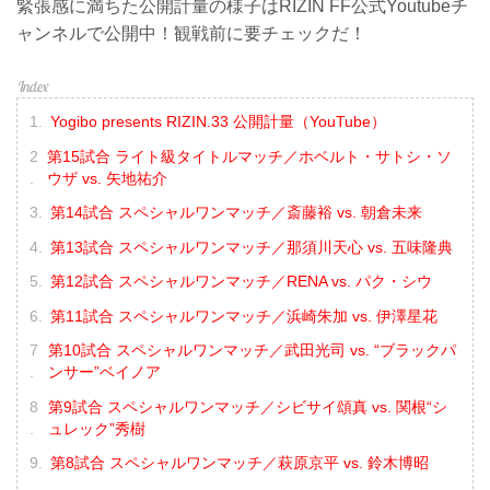
緊張感に満ちた公開計量の様子はRIZIN FF公式Youtubeチ
ャンネルで公開中！観戦前に要チェックだ！
Yogibo presents RIZIN.33 公開計量（YouTube）
第15試合 ライト級タイトルマッチ／ホベルト・サトシ・ソ
ウザ vs. 矢地祐介
第14試合 スペシャルワンマッチ／斎藤裕 vs. 朝倉未来
第13試合 スペシャルワンマッチ／那須川天心 vs. 五味隆典
第12試合 スペシャルワンマッチ／RENA vs. パク・シウ
第11試合 スペシャルワンマッチ／浜崎朱加 vs. 伊澤星花
第10試合 スペシャルワンマッチ／武田光司 vs. “ブラックパ
ンサー”ベイノア
第9試合 スペシャルワンマッチ／シビサイ頌真 vs. 関根“シ
ュレック”秀樹
第8試合 スペシャルワンマッチ／萩原京平 vs. 鈴木博昭