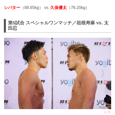
シバター
（88.65kg） vs.
久保優太
（76.20kg）
第5試合 スペシャルワンマッチ／祖根寿麻 vs. 太
田忍