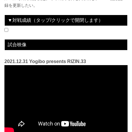
録を更新したい。
▼対戦成績（タップ/クリックで開閉します）
2020.12.31
Yogibo presents RIZIN.26
WIN
2021.12.31
Yogibo presents RIZIN.33
WIN
vs
vs
HIROYA
久保優太
2R 0分38秒 S（タップアウト：アームバー）
1R 2分16秒 SUB（テクニカルサブミッション：アームバー）※コーナーストップ
試合映像
2021.12.31 Yogibo presents RIZIN.33