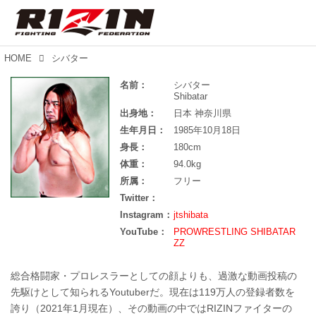
HOME
シバター
名前：
シバター
Shibatar
出身地：
日本 神奈川県
生年月日：
1985年10月18日
身長：
180cm
体重：
94.0kg
所属：
フリー
Twitter：
Instagram：
jtshibata
YouTube：
PROWRESTLING SHIBATAR
ZZ
総合格闘家・プロレスラーとしての顔よりも、過激な動画投稿の
先駆けとして知られるYoutuberだ。現在は119万人の登録者数を
誇り（2021年1月現在）、その動画の中ではRIZINファイターの