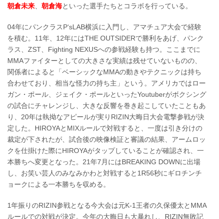
朝倉未来
、
朝倉海
といった選手たちとコラボを行っている。
04年にパンクラスP‘sLAB横浜に入門し、アマチュア大会で経験
を積む。11年、12年にはTHE OUTSIDERで勝利をあげ、パンク
ラス、ZST、Fighting NEXUSへの参戦経験も持つ。ここまでに
MMAファイターとしての大きさな実績は残せていないものの、
関係者によると「ベーシックなMMAの動きやテクニックは持ち
合わせており、相当な怪力の持ち主」という。アメリカではロー
ガン・ポール、ジェイク・ポールといったYoutuberがボクシング
の試合にチャレンジし、大きな反響を巻き起こしていたこともあ
り、20年は執拗なアピールが実りRIZIN大晦日大会電撃参戦が決
定した。HIROYAとMIXルールで対戦すると、一度は引き分けの
裁定が下されたが、試合後の映像検証と審議の結果、アームロッ
クを仕掛けた際にHIROYAがタップしていることが確認され、一
本勝ちへ変更となった。21年7月にはBREAKING DOWNに出場
し、お笑い芸人のみなみかわと対戦すると1R56秒にギロチンチ
ョークによる一本勝ちを収める。
1年振りのRIZIN参戦となる今大会は元K-1王者の久保優太とMMA
ルールでの対戦が決定。今年の大晦日も大暴れし、RIZIN無敗記