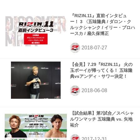
『RIZIN.11』直前インタビュ
ー！ 3 〈五味隆典 / ダロン・ク
ルックシャンク / イリー・プロハ
ースカ / 扇久保博正
【会見】7.29『RIZIN.11』 火の
玉ボーイが帰ってくる！ 五味隆
典vsアンディ・サワー決定！
【試合結果】第7試合／スペシャ
ルワンマッチ 五味隆典 vs. 矢地
祐介