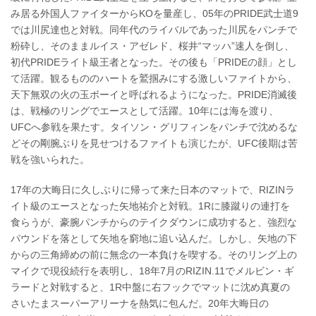
み居る外国人ファイターからKOを量産し、05年のPRIDE武士道9
では川尻達也と対戦。同年代のライバルであった川尻をパンチで
粉砕し、そのままルイス・アゼレド、桜井“マッハ”速人を倒し、
初代PRIDEライト級王者となった。その後も「PRIDEの顔」とし
て活躍。観るもののハートを鷲掴みにする激しいファイトから、
天下無双の火の玉ボーイと呼ばれるようになった。PRIDE消滅後
は、戦極のリングでエースとして活躍。10年には海を渡り、
UFCへ参戦を果たす。タイソン・グリフィンをパンチで沈めるな
どその剛腕ぶりを見せつけるファイトも演じたが、UFC後期は苦
戦を強いられた。
17年の大晦日に久しぶりに帰って来た日本のマットで、RIZINラ
イト級のエースとなった矢地祐介と対戦。1Rに膝蹴りの連打を
食らうが、豪腕パンチからのテイクダウンに成功すると、強烈な
パウンドを落として矢地を窮地に追い込んだ。しかし、矢地の下
からの三角締めの前に無念の一本負けを喫する。そのリング上の
マイクで現役続行を表明し、18年7月のRIZIN.11でメルビン・ギ
ラードと対戦すると、1R中盤に右フックでマットに沈め真夏の
さいたまスーパーアリーナを熱気に包んだ。20年大晦日の