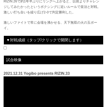
RIZIN.26で約1年半ぶりにリングへ上がると、以前よりチャレン
ジしてみたかったというボクシングに近いルールで皇治と対戦。
激しい打ち合いを繰り広げ2-0で判定勝利した。
激しいファイトで常に会場を沸かせる、天下無双の火の玉ボー
イ。
▼対戦成績（タップ/クリックで開閉します）
2017.12.31
RIZIN.9 RIZIN FIGHTING WORLD GRAND-PRIX 2017 バンタム級トーナメント＆女子スーパーアトム級トーナメントFinal ROUND
LOSE
2018.7.29
RIZIN.11
WIN
2020.12.31
Yogibo presents RIZIN.26
WIN
2021.12.31
Yogibo presents RIZIN.33
-
vs
vs
vs
vs
矢地祐介
メルビン・ギラード
皇治
那須川天心
1R 2分36秒 三角絞め
1R 2分33秒 KO（スタンドパンチ）
3R 判定 （2-0）
2R終了（勝敗なし）
試合映像
2021.12.31 Yogibo presents RIZIN.33