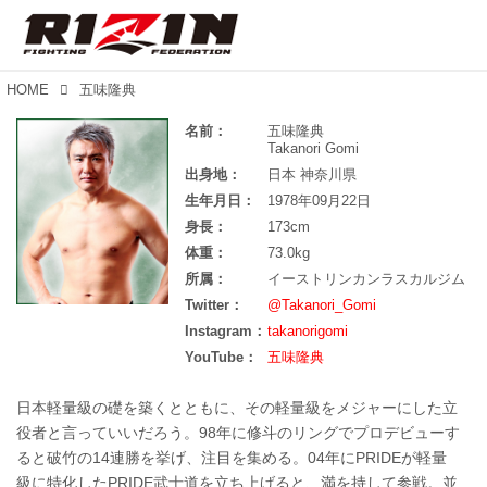
HOME
五味隆典
名前：
五味隆典
Takanori Gomi
出身地：
日本 神奈川県
生年月日：
1978年09月22日
身長：
173cm
体重：
73.0kg
所属：
イーストリンカンラスカルジム
Twitter：
Instagram：
takanorigomi
YouTube：
五味隆典
日本軽量級の礎を築くとともに、その軽量級をメジャーにした立
役者と言っていいだろう。98年に修斗のリングでプロデビューす
ると破竹の14連勝を挙げ、注目を集める。04年にPRIDEが軽量
級に特化したPRIDE武士道を立ち上げると、満を持して参戦。並