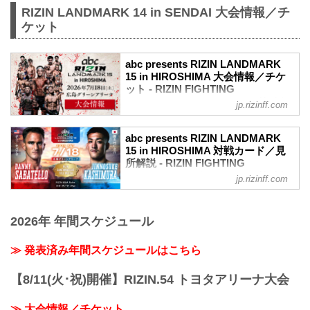
RIZIN LANDMARK 14 in SENDAI 大会情報／チ
ケット
abc presents RIZIN LANDMARK
15 in HIROSHIMA 大会情報／チケ
ット - RIZIN FIGHTING
FEDERATION オフィシャルサイト
jp.rizinff.com
abc presents RIZIN LANDMARK 15 in
HIROSHIMA 大会概要
abc presents RIZIN LANDMARK
開催日時
15 in HIROSHIMA 対戦カード／見
2026年7月18日（土）12:00開場／14:00開
所解説 - RIZIN FIGHTING
始
FEDERATION オフィシャルサイト
jp.rizinff.com
会場
バンタム級タイトルマッチ ダニー・サバ
広島グリーンアリーナ
テロ vs. 鹿志村仁之介
バス：「紙屋町」又は「バスセンター」
2026年 年間スケジュール
バンタム級タイトルマッチ
下車
RIZIN MMAルール：5分3R（61.0kg）
路面電車：「紙屋町西」又は「原爆ドー
ダニー・サバテロ vs. 鹿志村仁之介
≫ 発表済み年間スケジュールはこちら
ム前」下車
ダニー・サバテロ
アストラムライン：「県庁前」下車（西2
レスリング力｜テイクダウン力｜グラウ
出口＜基町クレド側＞）
【8/11(火･祝)開催】RIZIN.54 トヨタアリーナ大会
ンドコントロール｜スタミナ｜トラッシ
ュトーク
≫ Googleマップで見る
≫ 大会情報／チケット