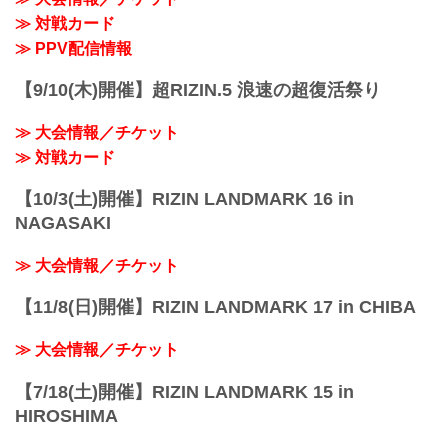
鹿志村仁之介
!1m18!1m12!1m3!1d3292.0751650412312
≫ 対戦カード
グラウンド｜柔術｜決定率｜スクランブ
!2d132.45254537524724!3...
ル
≫ PPV配信情報
カルシャガ・ダウトベック vs. 萩原京平
RIZIN MMAルール：5分3R（66.0kg）
【9/10(木)開催】超RIZIN.5 浪速の超復活祭り
カルシャガ・ダウトベック vs. 萩原京平
カルシャガ・ダウ...
≫ 大会情報／チケット
≫ 対戦カード
【10/3(土)開催】RIZIN LANDMARK 16 in
NAGASAKI
≫ 大会情報／チケット
【11/8(日)開催】RIZIN LANDMARK 17 in CHIBA
≫ 大会情報／チケット
【7/18(土)開催】RIZIN LANDMARK 15 in
HIROSHIMA