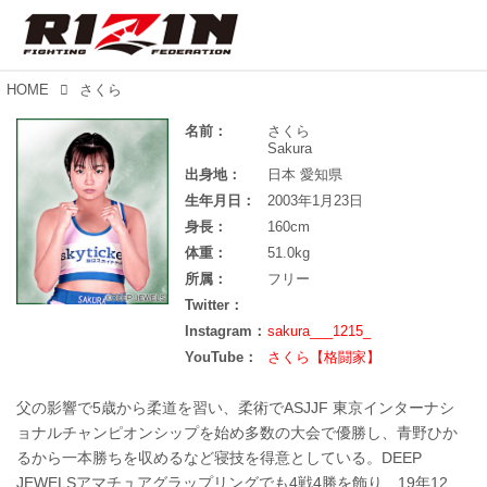
HOME
さくら
名前：
さくら
Sakura
出身地：
日本 愛知県
生年月日：
2003年1月23日
身長：
160cm
体重：
51.0kg
所属：
フリー
Twitter：
Instagram：
sakura___1215_
YouTube：
さくら【格闘家】
父の影響で5歳から柔道を習い、柔術でASJJF 東京インターナシ
ョナルチャンピオンシップを始め多数の大会で優勝し、青野ひか
るから一本勝ちを収めるなど寝技を得意としている。DEEP
JEWELSアマチュアグラップリングでも4戦4勝を飾り、19年12