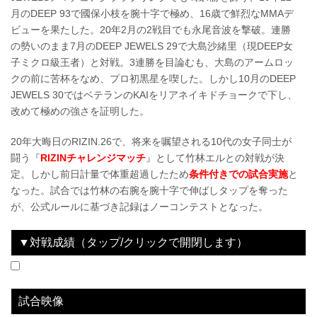
月のDEEP 93で國保小枝を腕十字で極め、16歳で鮮烈なMMAデ
ビューを果たした。20年2月の2戦目でも永尾音波を撃破。連勝
の勢いのまま7月のDEEP JEWELS 29で大島沙緒里（現DEEP女
子ミクロ級王者）と対戦。3連勝を目論むも、大島のアームロッ
クの前に苦杯をなめ、プロ初黒星を喫した。しかし10月のDEEP
JEWELS 30ではベテランのKAIをリアネイキドチョークで下し、
改めて極めの強さを証明した。
20年大晦日のRIZIN.26で、将来を嘱望される10代の女子同士が
闘う『
RIZINチャレンジマッチ
』として竹林エルとの対戦が決
定。しかし前日計量で体重超過したため
条件付きでの試合実施
と
なった。試合では竹林の右腕を腕十字で伸ばしタップを奪った
が、公式ルールに基づき記録はノーコンテストとなった。
▼対戦成績（タップ/クリックで開閉します）
2020.12.31
Yogibo presents RIZIN.26
-
vs
竹林エル
ノーコンテスト（1R 1分37秒）
試合映像