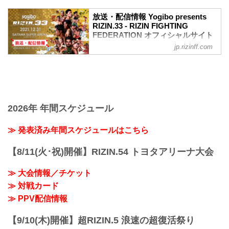
ワクチン接種記録や陰性証明書などは、
現状は必要ありません。
放送・配信情報 Yogibo presents
大会概要
RIZIN.33 - RIZIN FIGHTING
名称
FEDERATION オフィシャルサイト
Yogibo presents RIZIN.33
jp.rizinff.com
12月31日（金）さいたまスーパーアリー
日時
ナで開催されるYogibo presents RIZIN.33
2021年12月31日（金）11:30開場 / 13:30
の放送・配信情報をまとめたぞ！
開始
会場に行けない方は、Exciting RIZIN、
終了予定時間
RIZIN LIVEまたはスカパー！で、2021年
22:30～23:00
を締めくくる格闘技の祭典 RIZIN.33を全
※試合内容、イベント進行によって終了
試合リアルタイムで視聴しよう！
2026年 年間スケジュール
予定時間が前後することがありますので
放送・配信スケジュール一覧
ご了承ください。
事前番組
≫ 発表済み年間スケジュールはこちら
会場
日付 時間 放送・配信媒体 番組名・その
さいたまスーパーアリーナ
他
JR京浜東北線・JR上野東京ライン（宇都
【8/11(火･祝)開催】RIZIN.54 トヨタアリーナ大会
12/20（月） 20:30〜 RIZIN FF公式
宮線・高崎線）「さいたま新都心」駅か
YouTube RIZIN TV 〜大晦日勝敗予...
ら徒歩3分
≫ 大会情報／チケット
JR埼京線「北与野」駅...
≫ 対戦カード
≫ PPV配信情報
【9/10(木)開催】超RIZIN.5 浪速の超復活祭り