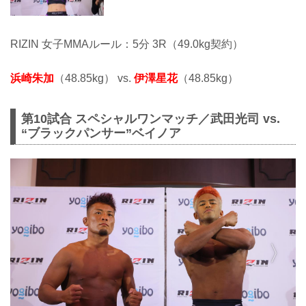
RIZIN 女子MMAルール：5分 3R（49.0kg契約）
浜崎朱加
（48.85kg） vs.
伊澤星花
（48.85kg）
第10試合 スペシャルワンマッチ／武田光司 vs.
“ブラックパンサー”ベイノア