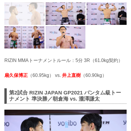
RIZIN MMAトーナメントルール：5分 3R（61.0kg契約）
扇久保博正
（60.95kg） vs.
井上直樹
（60.90kg）
第2試合 RIZIN JAPAN GP2021 バンタム級トー
ナメント 準決勝／朝倉海 vs. 瀧澤謙太