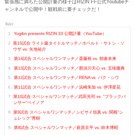
緊張感に満ちた公開計量の様子はRIZIN FF公式Youtubeチ
ャンネルで公開中！観戦前に要チェックだ！
Yogibo presents RIZIN.33 公開計量（YouTube）
第15試合 ライト級タイトルマッチ／ホベルト・サトシ・ソ
ウザ vs. 矢地祐介
第14試合 スペシャルワンマッチ／斎藤裕 vs. 朝倉未来
第13試合 スペシャルワンマッチ／那須川天心 vs. 五味隆典
第12試合 スペシャルワンマッチ／RENA vs. パク・シウ
第11試合 スペシャルワンマッチ／浜崎朱加 vs. 伊澤星花
第10試合 スペシャルワンマッチ／武田光司 vs. “ブラックパ
ンサー”ベイノア
第9試合 スペシャルワンマッチ／シビサイ頌真 vs. 関根“シ
ュレック”秀樹
第8試合 スペシャルワンマッチ／萩原京平 vs. 鈴木博昭