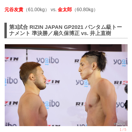
元谷友貴
（61.00kg） vs.
金太郎
（60.80kg）
第3試合 RIZIN JAPAN GP2021 バンタム級トー
ナメント 準決勝／扇久保博正 vs. 井上直樹