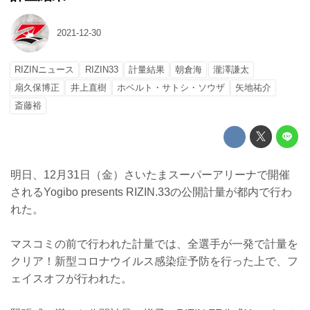
2021-12-30
RIZINニュース
RIZIN33
計量結果
朝倉海
瀧澤謙太
扇久保博正
井上直樹
ホベルト・サトシ・ソウザ
矢地祐介
斎藤裕
明日、12月31日（金）さいたまスーパーアリーナで開催
されるYogibo presents RIZIN.33の公開計量が都内で行わ
れた。
マスコミの前で行われた計量では、全選手が一発で計量を
クリア！新型コロナウイルス感染症予防を行った上で、フ
ェイスオフが行われた。