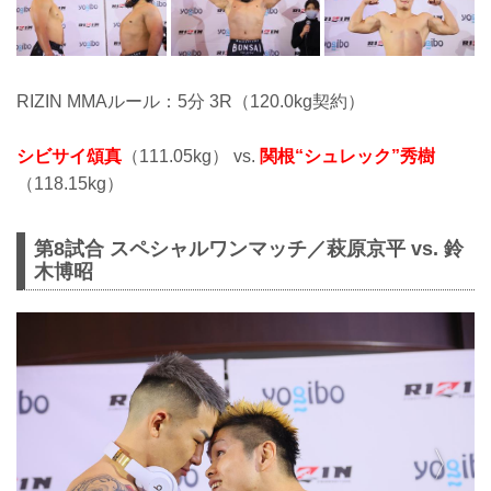
RIZIN MMAルール：5分 3R（120.0kg契約）
シビサイ頌真
（111.05kg） vs.
関根“シュレック”秀樹
（118.15kg）
第8試合 スペシャルワンマッチ／萩原京平 vs. 鈴
木博昭