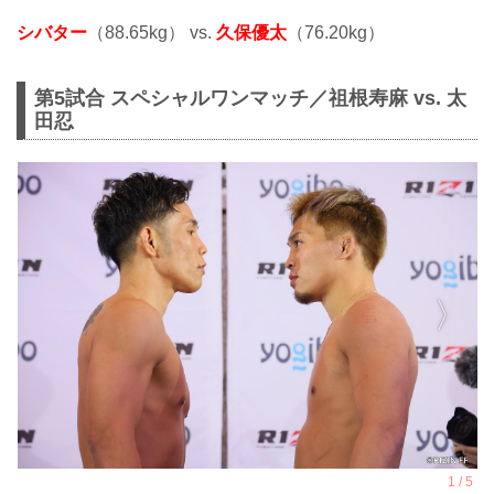
シバター
（88.65kg） vs.
久保優太
（76.20kg）
第5試合 スペシャルワンマッチ／祖根寿麻 vs. 太
田忍