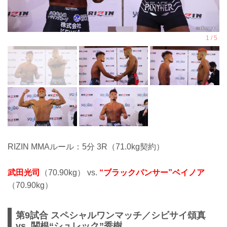
RIZIN MMAルール：5分 3R（71.0kg契約）
武田光司
（70.90kg） vs.
“ブラックパンサー”ベイノア
（70.90kg）
第9試合 スペシャルワンマッチ／シビサイ頌真
vs. 関根“シュレック”秀樹