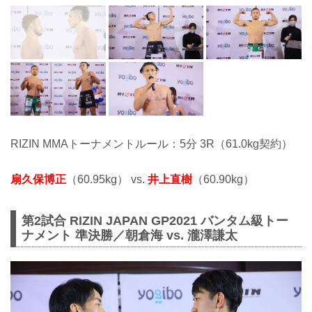
RIZIN MMAトーナメントルール：5分 3R（61.0kg契約）
扇久保博正
（60.95kg） vs.
井上直樹
（60.90kg）
第2試合 RIZIN JAPAN GP2021 バンタム級トー
ナメント 準決勝／朝倉海 vs. 瀧澤謙太