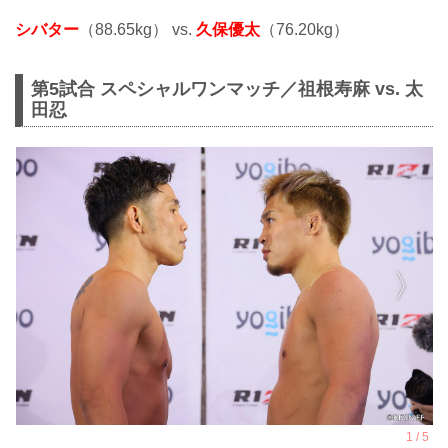
シバター
（88.65kg） vs.
久保優太
（76.20kg）
第5試合 スペシャルワンマッチ／祖根寿麻 vs. 太
田忍