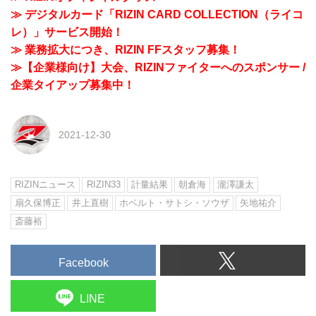
≫ デジタルカード「RIZIN CARD COLLECTION（ライコ
レ）」サービス開始！
≫ 業務拡大につき、RIZIN FFスタッフ募集！
≫【企業様向け】大会、RIZINファイターへのスポンサー /
企業タイアップ募集中！
2021-12-30
RIZINニュース
RIZIN33
計量結果
朝倉海
瀧澤謙太
扇久保博正
井上直樹
ホベルト・サトシ・ソウザ
矢地祐介
斎藤裕
Facebook
LINE