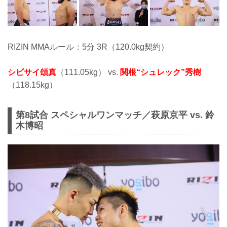
RIZIN MMAルール：5分 3R（120.0kg契約）
シビサイ頌真
（111.05kg） vs.
関根“シュレック”秀樹
（118.15kg）
第8試合 スペシャルワンマッチ／萩原京平 vs. 鈴
木博昭