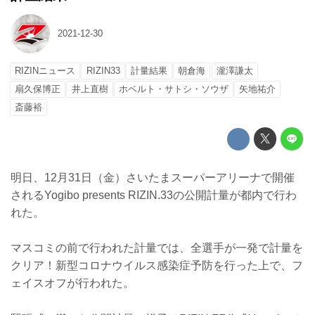
2021-12-30
RIZINニュース
RIZIN33
計量結果
朝倉海
瀧澤謙太
扇久保博正
井上直樹
ホベルト・サトシ・ソウザ
矢地祐介
斎藤裕
明日、12月31日（金）さいたまスーパーアリーナで開催
されるYogibo presents RIZIN.33の公開計量が都内で行わ
れた。
マスコミの前で行われた計量では、全選手が一発で計量を
クリア！新型コロナウイルス感染症予防を行った上で、フ
ェイスオフが行われた。