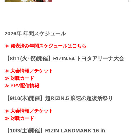
日時
ナで開催されるYogibo presents RIZIN.33
2021年12月31日（金）11:30開場 / 13:30
の放送・配信情報をまとめたぞ！
開始
会場に行けない方は、Exciting RIZIN、
終了予定時間
RIZIN LIVEまたはスカパー！で、2021年
22:30～23:00
を締めくくる格闘技の祭典 RIZIN.33を全
※試合内容、イベント進行によって終了
試合リアルタイムで視聴しよう！
2026年 年間スケジュール
予定時間が前後することがありますので
放送・配信スケジュール一覧
ご了承ください。
事前番組
≫ 発表済み年間スケジュールはこちら
会場
日付 時間 放送・配信媒体 番組名・その
さいたまスーパーアリーナ
他
JR京浜東北線・JR上野東京ライン（宇都
【8/11(火･祝)開催】RIZIN.54 トヨタアリーナ大会
12/20（月） 20:30〜 RIZIN FF公式
宮線・高崎線）「さいたま新都心」駅か
YouTube RIZIN TV 〜大晦日勝敗予...
ら徒歩3分
≫ 大会情報／チケット
JR埼京線「北与野」駅...
≫ 対戦カード
≫ PPV配信情報
【9/10(木)開催】超RIZIN.5 浪速の超復活祭り
≫ 大会情報／チケット
≫ 対戦カード
【10/3(土)開催】RIZIN LANDMARK 16 in