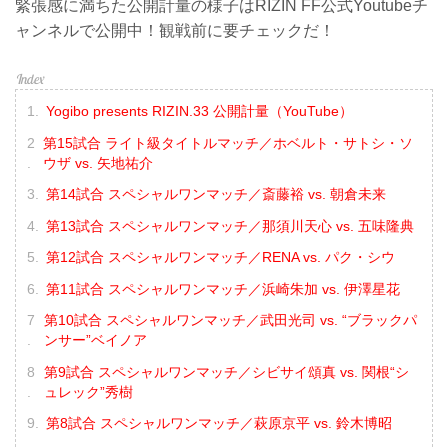
緊張感に満ちた公開計量の様子はRIZIN FF公式Youtubeチ
ャンネルで公開中！観戦前に要チェックだ！
Yogibo presents RIZIN.33 公開計量（YouTube）
第15試合 ライト級タイトルマッチ／ホベルト・サトシ・ソ
ウザ vs. 矢地祐介
第14試合 スペシャルワンマッチ／斎藤裕 vs. 朝倉未来
第13試合 スペシャルワンマッチ／那須川天心 vs. 五味隆典
第12試合 スペシャルワンマッチ／RENA vs. パク・シウ
第11試合 スペシャルワンマッチ／浜崎朱加 vs. 伊澤星花
第10試合 スペシャルワンマッチ／武田光司 vs. “ブラックパ
ンサー”ベイノア
第9試合 スペシャルワンマッチ／シビサイ頌真 vs. 関根“シ
ュレック”秀樹
第8試合 スペシャルワンマッチ／萩原京平 vs. 鈴木博昭