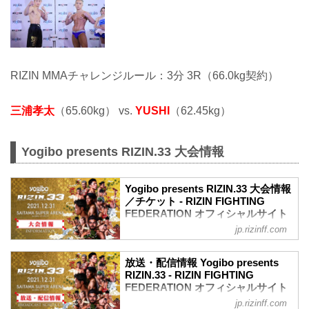
RIZIN MMAチャレンジルール：3分 3R（66.0kg契約）
三浦孝太
（65.60kg） vs.
YUSHI
（62.45kg）
Yogibo presents RIZIN.33 大会情報
Yogibo presents RIZIN.33 大会情報
／チケット - RIZIN FIGHTING
FEDERATION オフィシャルサイト
jp.rizinff.com
【12/29更新】お知らせ
ワクチン接種記録や陰性証明書などは、
現状は必要ありません。
放送・配信情報 Yogibo presents
大会概要
RIZIN.33 - RIZIN FIGHTING
名称
FEDERATION オフィシャルサイト
Yogibo presents RIZIN.33
jp.rizinff.com
12月31日（金）さいたまスーパーアリー