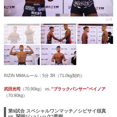
RIZIN MMAルール：5分 3R（71.0kg契約）
武田光司
（70.90kg） vs.
“ブラックパンサー”ベイノア
（70.90kg）
第9試合 スペシャルワンマッチ／シビサイ頌真
vs. 関根“シュレック”秀樹