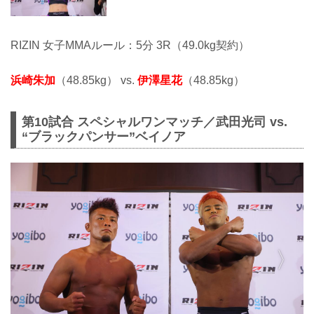
RIZIN 女子MMAルール：5分 3R（49.0kg契約）
浜崎朱加
（48.85kg） vs.
伊澤星花
（48.85kg）
第10試合 スペシャルワンマッチ／武田光司 vs.
“ブラックパンサー”ベイノア