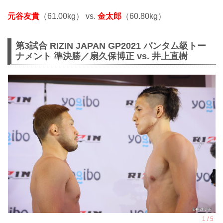
元谷友貴
（61.00kg） vs.
金太郎
（60.80kg）
第3試合 RIZIN JAPAN GP2021 バンタム級トー
ナメント 準決勝／扇久保博正 vs. 井上直樹