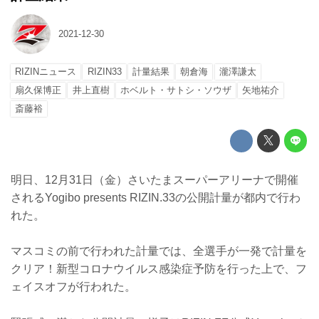
2021-12-30
RIZINニュース
RIZIN33
計量結果
朝倉海
瀧澤謙太
扇久保博正
井上直樹
ホベルト・サトシ・ソウザ
矢地祐介
斎藤裕
明日、12月31日（金）さいたまスーパーアリーナで開催
されるYogibo presents RIZIN.33の公開計量が都内で行わ
れた。
マスコミの前で行われた計量では、全選手が一発で計量を
クリア！新型コロナウイルス感染症予防を行った上で、フ
ェイスオフが行われた。