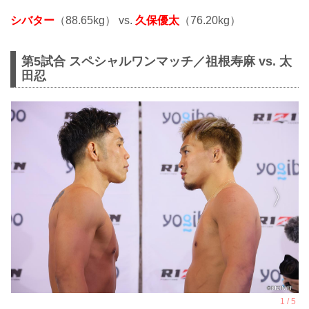
シバター
（88.65kg） vs.
久保優太
（76.20kg）
第5試合 スペシャルワンマッチ／祖根寿麻 vs. 太
田忍