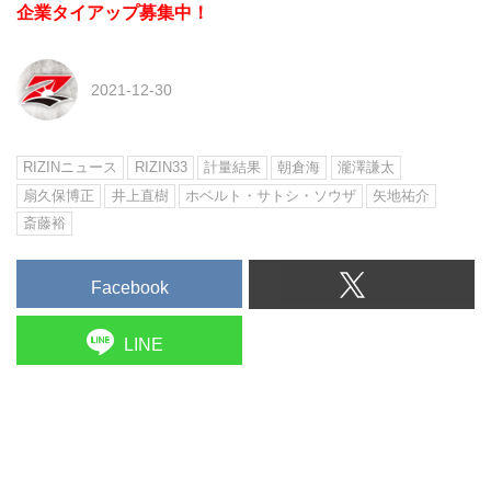
企業タイアップ募集中！
2021-12-30
RIZINニュース
RIZIN33
計量結果
朝倉海
瀧澤謙太
扇久保博正
井上直樹
ホベルト・サトシ・ソウザ
矢地祐介
斎藤裕
Facebook
LINE