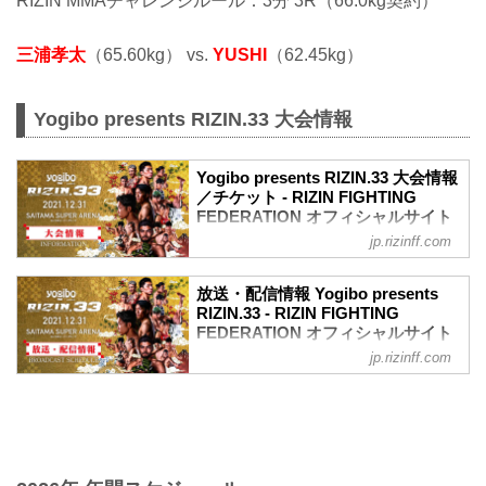
RIZIN MMAチャレンジルール：3分 3R（66.0kg契約）
三浦孝太
（65.60kg） vs.
YUSHI
（62.45kg）
Yogibo presents RIZIN.33 大会情報
Yogibo presents RIZIN.33 大会情報
／チケット - RIZIN FIGHTING
FEDERATION オフィシャルサイト
jp.rizinff.com
【12/29更新】お知らせ
ワクチン接種記録や陰性証明書などは、
現状は必要ありません。
放送・配信情報 Yogibo presents
大会概要
RIZIN.33 - RIZIN FIGHTING
名称
FEDERATION オフィシャルサイト
Yogibo presents RIZIN.33
jp.rizinff.com
12月31日（金）さいたまスーパーアリー
日時
ナで開催されるYogibo presents RIZIN.33
2021年12月31日（金）11:30開場 / 13:30
の放送・配信情報をまとめたぞ！
開始
会場に行けない方は、Exciting RIZIN、
終了予定時間
RIZIN LIVEまたはスカパー！で、2021年
22:30～23:00
を締めくくる格闘技の祭典 RIZIN.33を全
※試合内容、イベント進行によって終了
試合リアルタイムで視聴しよう！