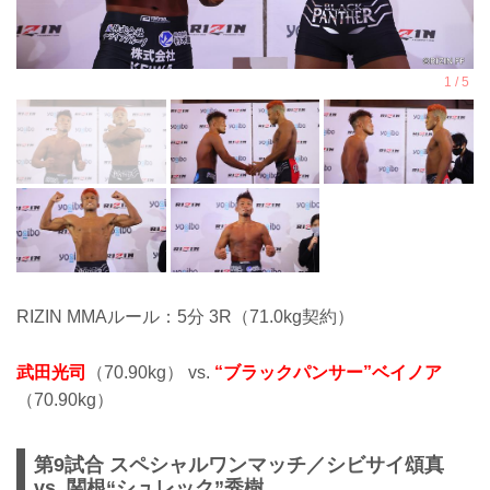
RIZIN MMAルール：5分 3R（71.0kg契約）
武田光司
（70.90kg） vs.
“ブラックパンサー”ベイノア
（70.90kg）
第9試合 スペシャルワンマッチ／シビサイ頌真
vs. 関根“シュレック”秀樹