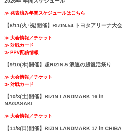
2026年 年間スケジュール
予定時間が前後することがありますので
放送・配信スケジュール一覧
ご了承ください。
事前番組
≫ 発表済み年間スケジュールはこちら
会場
日付 時間 放送・配信媒体 番組名・その
さいたまスーパーアリーナ
他
JR京浜東北線・JR上野東京ライン（宇都
【8/11(火･祝)開催】RIZIN.54 トヨタアリーナ大会
12/20（月） 20:30〜 RIZIN FF公式
宮線・高崎線）「さいたま新都心」駅か
YouTube RIZIN TV 〜大晦日勝敗予...
ら徒歩3分
≫ 大会情報／チケット
JR埼京線「北与野」駅...
≫ 対戦カード
≫ PPV配信情報
【9/10(木)開催】超RIZIN.5 浪速の超復活祭り
≫ 大会情報／チケット
≫ 対戦カード
【10/3(土)開催】RIZIN LANDMARK 16 in
NAGASAKI
≫ 大会情報／チケット
【11/8(日)開催】RIZIN LANDMARK 17 in CHIBA