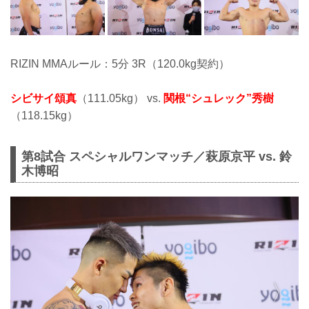
RIZIN MMAルール：5分 3R（120.0kg契約）
シビサイ頌真
（111.05kg） vs.
関根“シュレック”秀樹
（118.15kg）
第8試合 スペシャルワンマッチ／萩原京平 vs. 鈴
木博昭