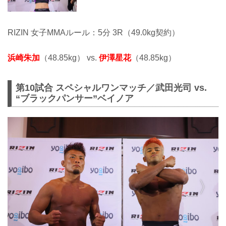
RIZIN 女子MMAルール：5分 3R（49.0kg契約）
浜崎朱加
（48.85kg） vs.
伊澤星花
（48.85kg）
第10試合 スペシャルワンマッチ／武田光司 vs.
“ブラックパンサー”ベイノア