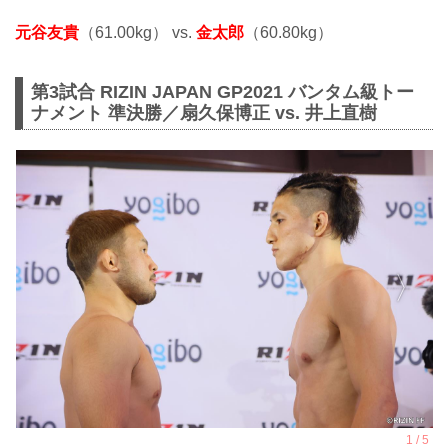
元谷友貴
（61.00kg） vs.
金太郎
（60.80kg）
第3試合 RIZIN JAPAN GP2021 バンタム級トー
ナメント 準決勝／扇久保博正 vs. 井上直樹