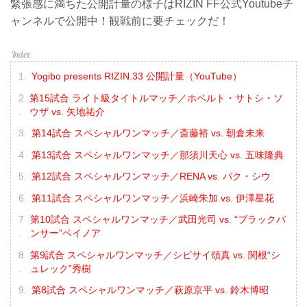
緊張感に満ちた公開計量の様子はRIZIN FF公式Youtubeチ
ャンネルで公開中！観戦前に要チェックだ！
Yogibo presents RIZIN.33 公開計量（YouTube）
第15試合 ライト級タイトルマッチ／ホベルト・サトシ・ソ
ウザ vs. 矢地祐介
第14試合 スペシャルワンマッチ／斎藤裕 vs. 朝倉未来
第13試合 スペシャルワンマッチ／那須川天心 vs. 五味隆典
第12試合 スペシャルワンマッチ／RENA vs. パク・シウ
第11試合 スペシャルワンマッチ／浜崎朱加 vs. 伊澤星花
第10試合 スペシャルワンマッチ／武田光司 vs. “ブラックパ
ンサー”ベイノア
第9試合 スペシャルワンマッチ／シビサイ頌真 vs. 関根“シ
ュレック”秀樹
第8試合 スペシャルワンマッチ／萩原京平 vs. 鈴木博昭