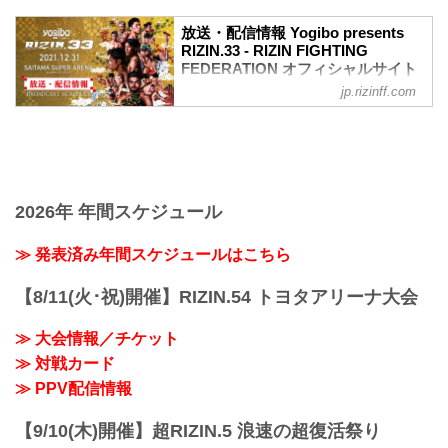
ワクチン接種記録や陰性証明書などは、
現状は必要ありません。
放送・配信情報 Yogibo presents
大会概要
RIZIN.33 - RIZIN FIGHTING
名称
FEDERATION オフィシャルサイト
Yogibo presents RIZIN.33
jp.rizinff.com
12月31日（金）さいたまスーパーアリー
日時
ナで開催されるYogibo presents RIZIN.33
2021年12月31日（金）11:30開場 / 13:30
の放送・配信情報をまとめたぞ！
開始
会場に行けない方は、Exciting RIZIN、
終了予定時間
RIZIN LIVEまたはスカパー！で、2021年
22:30～23:00
を締めくくる格闘技の祭典 RIZIN.33を全
※試合内容、イベント進行によって終了
試合リアルタイムで視聴しよう！
2026年 年間スケジュール
予定時間が前後することがありますので
放送・配信スケジュール一覧
ご了承ください。
事前番組
≫ 発表済み年間スケジュールはこちら
会場
日付 時間 放送・配信媒体 番組名・その
さいたまスーパーアリーナ
他
JR京浜東北線・JR上野東京ライン（宇都
【8/11(火･祝)開催】RIZIN.54 トヨタアリーナ大会
12/20（月） 20:30〜 RIZIN FF公式
宮線・高崎線）「さいたま新都心」駅か
YouTube RIZIN TV 〜大晦日勝敗予...
ら徒歩3分
≫ 大会情報／チケット
JR埼京線「北与野」駅...
≫ 対戦カード
≫ PPV配信情報
【9/10(木)開催】超RIZIN.5 浪速の超復活祭り