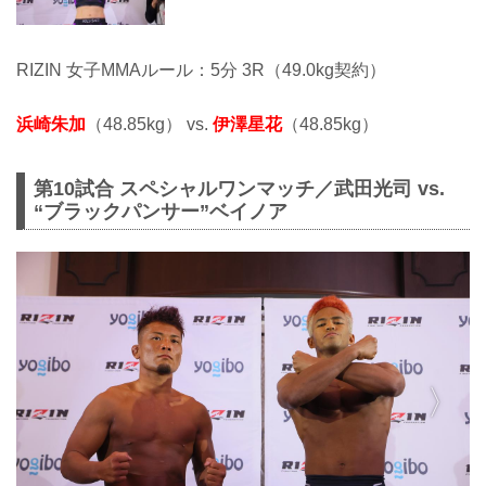
RIZIN 女子MMAルール：5分 3R（49.0kg契約）
浜崎朱加
（48.85kg） vs.
伊澤星花
（48.85kg）
第10試合 スペシャルワンマッチ／武田光司 vs.
“ブラックパンサー”ベイノア