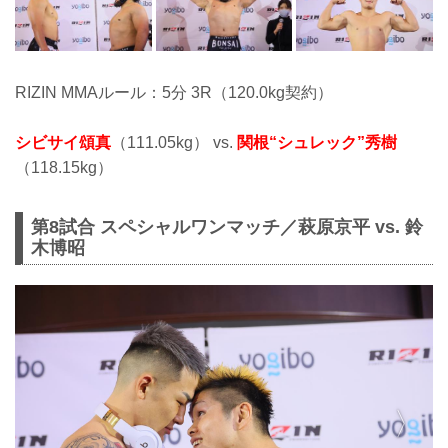
RIZIN MMAルール：5分 3R（120.0kg契約）
シビサイ頌真
（111.05kg） vs.
関根“シュレック”秀樹
（118.15kg）
第8試合 スペシャルワンマッチ／萩原京平 vs. 鈴
木博昭