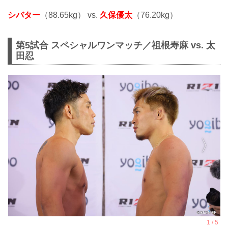
シバター
（88.65kg） vs.
久保優太
（76.20kg）
第5試合 スペシャルワンマッチ／祖根寿麻 vs. 太
田忍