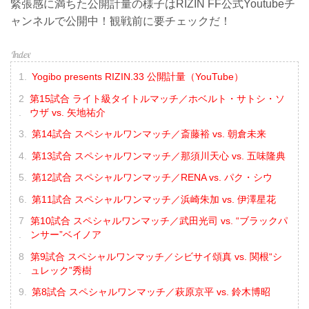
緊張感に満ちた公開計量の様子はRIZIN FF公式Youtubeチ
ャンネルで公開中！観戦前に要チェックだ！
Yogibo presents RIZIN.33 公開計量（YouTube）
第15試合 ライト級タイトルマッチ／ホベルト・サトシ・ソ
ウザ vs. 矢地祐介
第14試合 スペシャルワンマッチ／斎藤裕 vs. 朝倉未来
第13試合 スペシャルワンマッチ／那須川天心 vs. 五味隆典
第12試合 スペシャルワンマッチ／RENA vs. パク・シウ
第11試合 スペシャルワンマッチ／浜崎朱加 vs. 伊澤星花
第10試合 スペシャルワンマッチ／武田光司 vs. “ブラックパ
ンサー”ベイノア
第9試合 スペシャルワンマッチ／シビサイ頌真 vs. 関根“シ
ュレック”秀樹
第8試合 スペシャルワンマッチ／萩原京平 vs. 鈴木博昭