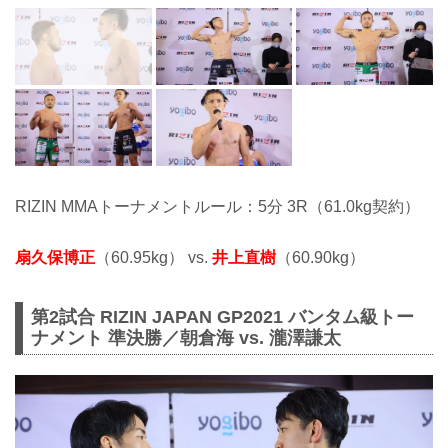
RIZIN MMAトーナメントルール：5分 3R（61.0kg契約）
扇久保博正
（60.95kg） vs.
井上直樹
（60.90kg）
第2試合 RIZIN JAPAN GP2021 バンタム級トー
ナメント 準決勝／朝倉海 vs. 瀧澤謙太