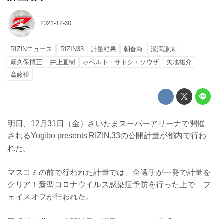
2021-12-30
RIZINニュース
RIZIN33
計量結果
朝倉海
瀧澤謙太
扇久保博正
井上直樹
ホベルト・サトシ・ソウザ
矢地祐介
斎藤裕
明日、12月31日（金）さいたまスーパーアリーナで開催
されるYogibo presents RIZIN.33の公開計量が都内で行わ
れた。
マスコミの前で行われた計量では、全選手が一発で計量を
クリア！新型コロナウイルス感染症予防を行った上で、フ
ェイスオフが行われた。