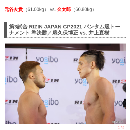
元谷友貴
（61.00kg） vs.
金太郎
（60.80kg）
第3試合 RIZIN JAPAN GP2021 バンタム級トー
ナメント 準決勝／扇久保博正 vs. 井上直樹