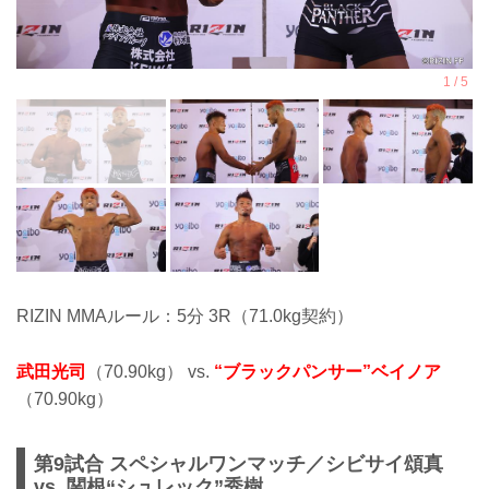
RIZIN MMAルール：5分 3R（71.0kg契約）
武田光司
（70.90kg） vs.
“ブラックパンサー”ベイノア
（70.90kg）
第9試合 スペシャルワンマッチ／シビサイ頌真
vs. 関根“シュレック”秀樹