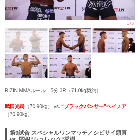
RIZIN MMAルール：5分 3R（71.0kg契約）
武田光司
（70.90kg） vs.
“ブラックパンサー”ベイノア
（70.90kg）
第9試合 スペシャルワンマッチ／シビサイ頌真
vs. 関根“シュレック”秀樹