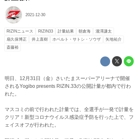
2021-12-30
RIZINニュース
RIZIN33
計量結果
朝倉海
瀧澤謙太
扇久保博正
井上直樹
ホベルト・サトシ・ソウザ
矢地祐介
斎藤裕
明日、12月31日（金）さいたまスーパーアリーナで開催
されるYogibo presents RIZIN.33の公開計量が都内で行わ
れた。
マスコミの前で行われた計量では、全選手が一発で計量を
クリア！新型コロナウイルス感染症予防を行った上で、フ
ェイスオフが行われた。