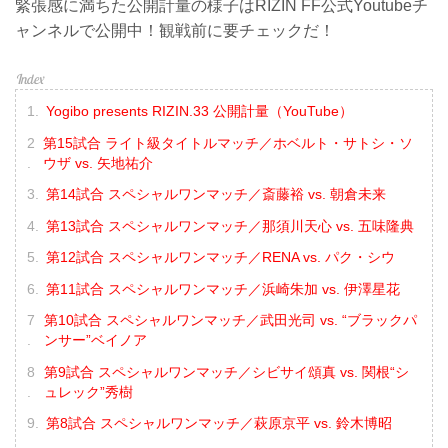
緊張感に満ちた公開計量の様子はRIZIN FF公式Youtubeチ
ャンネルで公開中！観戦前に要チェックだ！
Yogibo presents RIZIN.33 公開計量（YouTube）
第15試合 ライト級タイトルマッチ／ホベルト・サトシ・ソ
ウザ vs. 矢地祐介
第14試合 スペシャルワンマッチ／斎藤裕 vs. 朝倉未来
第13試合 スペシャルワンマッチ／那須川天心 vs. 五味隆典
第12試合 スペシャルワンマッチ／RENA vs. パク・シウ
第11試合 スペシャルワンマッチ／浜崎朱加 vs. 伊澤星花
第10試合 スペシャルワンマッチ／武田光司 vs. “ブラックパ
ンサー”ベイノア
第9試合 スペシャルワンマッチ／シビサイ頌真 vs. 関根“シ
ュレック”秀樹
第8試合 スペシャルワンマッチ／萩原京平 vs. 鈴木博昭