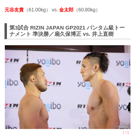
元谷友貴
（61.00kg） vs.
金太郎
（60.80kg）
第3試合 RIZIN JAPAN GP2021 バンタム級トー
ナメント 準決勝／扇久保博正 vs. 井上直樹