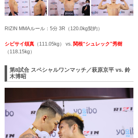
RIZIN MMAルール：5分 3R（120.0kg契約）
シビサイ頌真
（111.05kg） vs.
関根“シュレック”秀樹
（118.15kg）
第8試合 スペシャルワンマッチ／萩原京平 vs. 鈴
木博昭