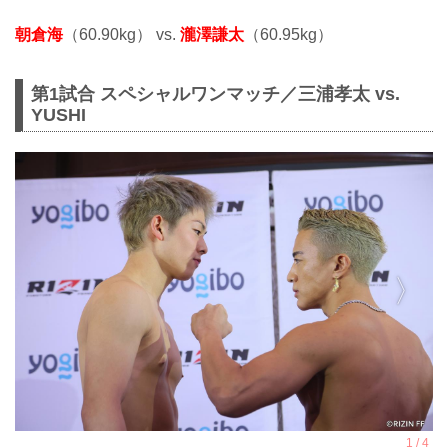
朝倉海
（60.90kg） vs.
瀧澤謙太
（60.95kg）
第1試合 スペシャルワンマッチ／三浦孝太 vs.
YUSHI