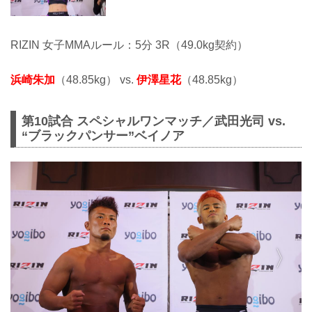
RIZIN 女子MMAルール：5分 3R（49.0kg契約）
浜崎朱加
（48.85kg） vs.
伊澤星花
（48.85kg）
第10試合 スペシャルワンマッチ／武田光司 vs.
“ブラックパンサー”ベイノア