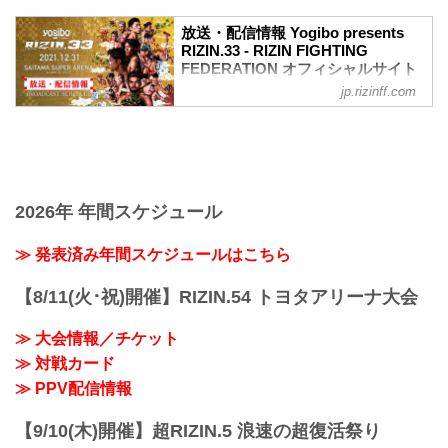
ワクチン接種記録や陰性証明書などは、
現状は必要ありません。
放送・配信情報 Yogibo presents
大会概要
RIZIN.33 - RIZIN FIGHTING
名称
FEDERATION オフィシャルサイト
Yogibo presents RIZIN.33
jp.rizinff.com
12月31日（金）さいたまスーパーアリー
日時
ナで開催されるYogibo presents RIZIN.33
2021年12月31日（金）11:30開場 / 13:30
の放送・配信情報をまとめたぞ！
開始
会場に行けない方は、Exciting RIZIN、
終了予定時間
RIZIN LIVEまたはスカパー！で、2021年
22:30～23:00
を締めくくる格闘技の祭典 RIZIN.33を全
※試合内容、イベント進行によって終了
試合リアルタイムで視聴しよう！
2026年 年間スケジュール
予定時間が前後することがありますので
放送・配信スケジュール一覧
ご了承ください。
事前番組
≫ 発表済み年間スケジュールはこちら
会場
日付 時間 放送・配信媒体 番組名・その
さいたまスーパーアリーナ
他
JR京浜東北線・JR上野東京ライン（宇都
【8/11(火･祝)開催】RIZIN.54 トヨタアリーナ大会
12/20（月） 20:30〜 RIZIN FF公式
宮線・高崎線）「さいたま新都心」駅か
YouTube RIZIN TV 〜大晦日勝敗予...
ら徒歩3分
≫ 大会情報／チケット
JR埼京線「北与野」駅...
≫ 対戦カード
≫ PPV配信情報
【9/10(木)開催】超RIZIN.5 浪速の超復活祭り