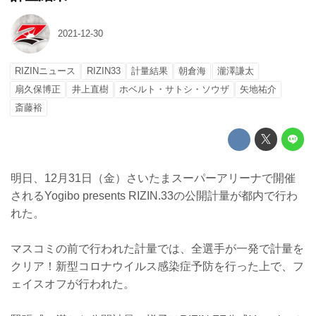
2021-12-30
RIZINニュース
RIZIN33
計量結果
朝倉海
瀧澤謙太
扇久保博正
井上直樹
ホベルト・サトシ・ソウザ
矢地祐介
斎藤裕
明日、12月31日（金）さいたまスーパーアリーナで開催
されるYogibo presents RIZIN.33の公開計量が都内で行わ
れた。
マスコミの前で行われた計量では、全選手が一発で計量を
クリア！新型コロナウイルス感染症予防を行った上で、フ
ェイスオフが行われた。