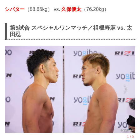
シバター
（88.65kg） vs.
久保優太
（76.20kg）
第5試合 スペシャルワンマッチ／祖根寿麻 vs. 太
田忍