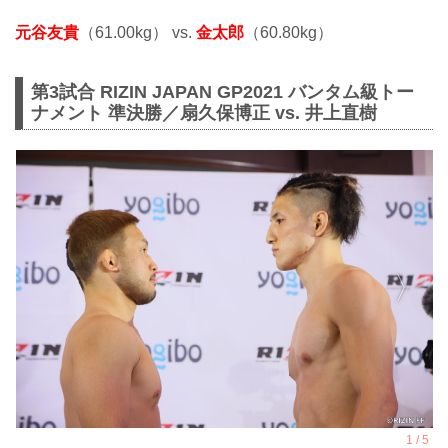
元谷友貴
（61.00kg） vs.
金太郎
（60.80kg）
第3試合 RIZIN JAPAN GP2021 バンタム級トー
ナメント 準決勝／扇久保博正 vs. 井上直樹