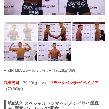
RIZIN MMAルール：5分 3R（71.0kg契約）
武田光司
（70.90kg） vs.
“ブラックパンサー”ベイノア
（70.90kg）
第9試合 スペシャルワンマッチ／シビサイ頌真
vs. 関根“シュレック”秀樹