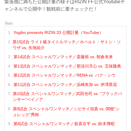
緊張感に満ちた公開計量の様子はRIZIN FF公式Youtubeチ
ャンネルで公開中！観戦前に要チェックだ！
Yogibo presents RIZIN.33 公開計量（YouTube）
第15試合 ライト級タイトルマッチ／ホベルト・サトシ・ソ
ウザ vs. 矢地祐介
第14試合 スペシャルワンマッチ／斎藤裕 vs. 朝倉未来
第13試合 スペシャルワンマッチ／那須川天心 vs. 五味隆典
第12試合 スペシャルワンマッチ／RENA vs. パク・シウ
第11試合 スペシャルワンマッチ／浜崎朱加 vs. 伊澤星花
第10試合 スペシャルワンマッチ／武田光司 vs. “ブラックパ
ンサー”ベイノア
第9試合 スペシャルワンマッチ／シビサイ頌真 vs. 関根“シ
ュレック”秀樹
第8試合 スペシャルワンマッチ／萩原京平 vs. 鈴木博昭