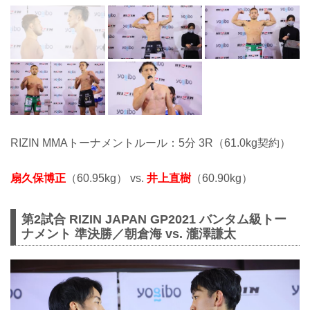
RIZIN MMAトーナメントルール：5分 3R（61.0kg契約）
扇久保博正
（60.95kg） vs.
井上直樹
（60.90kg）
第2試合 RIZIN JAPAN GP2021 バンタム級トー
ナメント 準決勝／朝倉海 vs. 瀧澤謙太