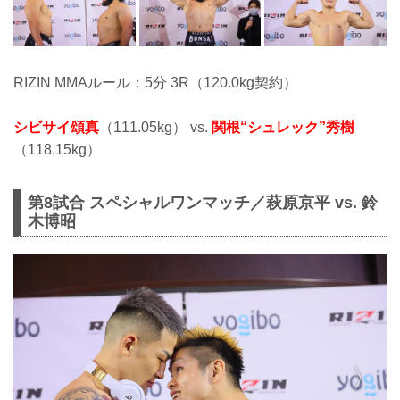
RIZIN MMAルール：5分 3R（120.0kg契約）
シビサイ頌真
（111.05kg） vs.
関根“シュレック”秀樹
（118.15kg）
第8試合 スペシャルワンマッチ／萩原京平 vs. 鈴
木博昭