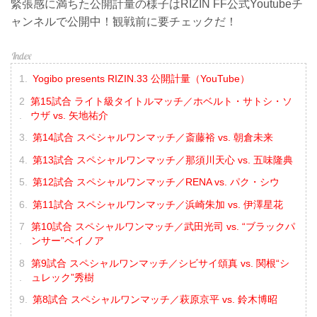
緊張感に満ちた公開計量の様子はRIZIN FF公式Youtubeチ
ャンネルで公開中！観戦前に要チェックだ！
Yogibo presents RIZIN.33 公開計量（YouTube）
第15試合 ライト級タイトルマッチ／ホベルト・サトシ・ソ
ウザ vs. 矢地祐介
第14試合 スペシャルワンマッチ／斎藤裕 vs. 朝倉未来
第13試合 スペシャルワンマッチ／那須川天心 vs. 五味隆典
第12試合 スペシャルワンマッチ／RENA vs. パク・シウ
第11試合 スペシャルワンマッチ／浜崎朱加 vs. 伊澤星花
第10試合 スペシャルワンマッチ／武田光司 vs. “ブラックパ
ンサー”ベイノア
第9試合 スペシャルワンマッチ／シビサイ頌真 vs. 関根“シ
ュレック”秀樹
第8試合 スペシャルワンマッチ／萩原京平 vs. 鈴木博昭