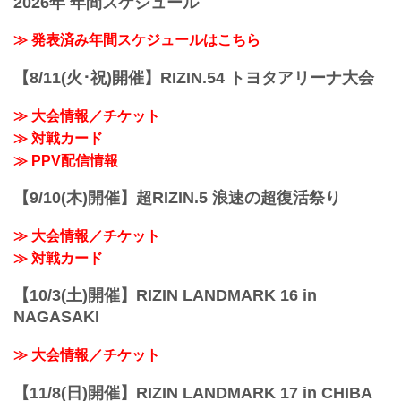
2026年 年間スケジュール
予定時間が前後することがありますので
放送・配信スケジュール一覧
ご了承ください。
事前番組
≫ 発表済み年間スケジュールはこちら
会場
日付 時間 放送・配信媒体 番組名・その
さいたまスーパーアリーナ
他
JR京浜東北線・JR上野東京ライン（宇都
【8/11(火･祝)開催】RIZIN.54 トヨタアリーナ大会
12/20（月） 20:30〜 RIZIN FF公式
宮線・高崎線）「さいたま新都心」駅か
YouTube RIZIN TV 〜大晦日勝敗予...
ら徒歩3分
≫ 大会情報／チケット
JR埼京線「北与野」駅...
≫ 対戦カード
≫ PPV配信情報
【9/10(木)開催】超RIZIN.5 浪速の超復活祭り
≫ 大会情報／チケット
≫ 対戦カード
【10/3(土)開催】RIZIN LANDMARK 16 in
NAGASAKI
≫ 大会情報／チケット
【11/8(日)開催】RIZIN LANDMARK 17 in CHIBA