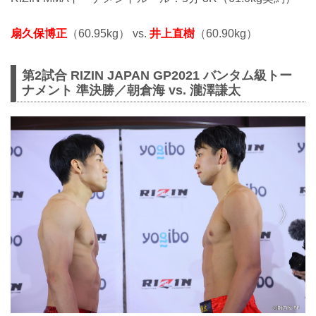
扇久保博正
（60.95kg） vs.
井上直樹
（60.90kg）
第2試合 RIZIN JAPAN GP2021 バンタム級トー
ナメント 準決勝／朝倉海 vs. 瀧澤謙太