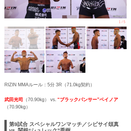
RIZIN MMAルール：5分 3R（71.0kg契約）
武田光司
（70.90kg） vs.
“ブラックパンサー”ベイノア
（70.90kg）
第9試合 スペシャルワンマッチ／シビサイ頌真
vs. 関根“シュレック”秀樹