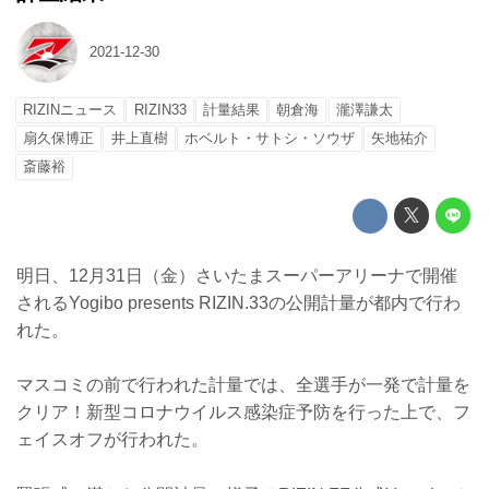
2021-12-30
RIZINニュース
RIZIN33
計量結果
朝倉海
瀧澤謙太
扇久保博正
井上直樹
ホベルト・サトシ・ソウザ
矢地祐介
斎藤裕
明日、12月31日（金）さいたまスーパーアリーナで開催
されるYogibo presents RIZIN.33の公開計量が都内で行わ
れた。
マスコミの前で行われた計量では、全選手が一発で計量を
クリア！新型コロナウイルス感染症予防を行った上で、フ
ェイスオフが行われた。