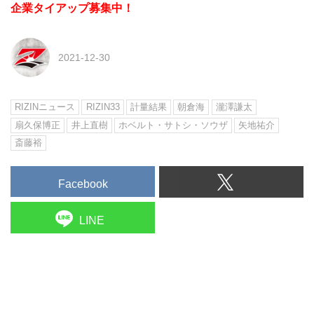
企業タイアップ募集中！
2021-12-30
RIZINニュース
RIZIN33
計量結果
朝倉海
瀧澤謙太
扇久保博正
井上直樹
ホベルト・サトシ・ソウザ
矢地祐介
斎藤裕
Facebook
LINE