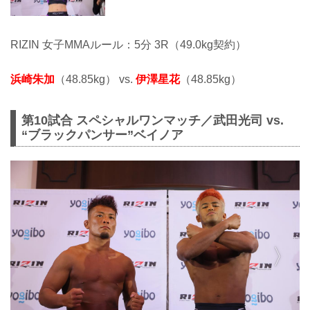
RIZIN 女子MMAルール：5分 3R（49.0kg契約）
浜崎朱加
（48.85kg） vs.
伊澤星花
（48.85kg）
第10試合 スペシャルワンマッチ／武田光司 vs.
“ブラックパンサー”ベイノア