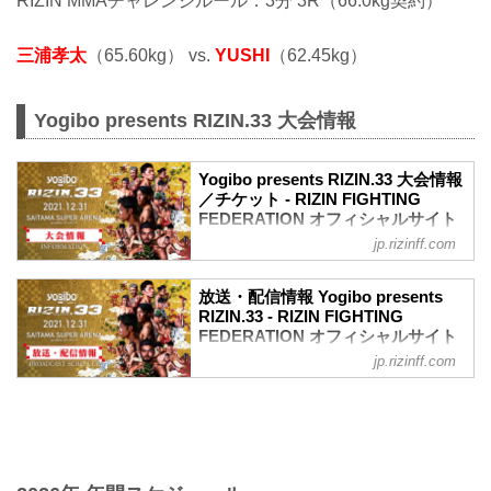
RIZIN MMAチャレンジルール：3分 3R（66.0kg契約）
三浦孝太
（65.60kg） vs.
YUSHI
（62.45kg）
Yogibo presents RIZIN.33 大会情報
Yogibo presents RIZIN.33 大会情報
／チケット - RIZIN FIGHTING
FEDERATION オフィシャルサイト
jp.rizinff.com
【12/29更新】お知らせ
ワクチン接種記録や陰性証明書などは、
現状は必要ありません。
放送・配信情報 Yogibo presents
大会概要
RIZIN.33 - RIZIN FIGHTING
名称
FEDERATION オフィシャルサイト
Yogibo presents RIZIN.33
jp.rizinff.com
12月31日（金）さいたまスーパーアリー
日時
ナで開催されるYogibo presents RIZIN.33
2021年12月31日（金）11:30開場 / 13:30
の放送・配信情報をまとめたぞ！
開始
会場に行けない方は、Exciting RIZIN、
終了予定時間
RIZIN LIVEまたはスカパー！で、2021年
22:30～23:00
を締めくくる格闘技の祭典 RIZIN.33を全
※試合内容、イベント進行によって終了
試合リアルタイムで視聴しよう！