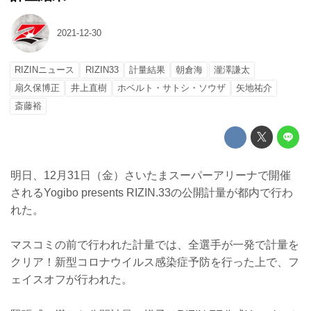
2021-12-30
RIZINニュース
RIZIN33
計量結果
朝倉海
瀧澤謙太
扇久保博正
井上直樹
ホベルト・サトシ・ソウザ
矢地祐介
斎藤裕
明日、12月31日（金）さいたまスーパーアリーナで開催
されるYogibo presents RIZIN.33の公開計量が都内で行わ
れた。
マスコミの前で行われた計量では、全選手が一発で計量を
クリア！新型コロナウイルス感染症予防を行った上で、フ
ェイスオフが行われた。