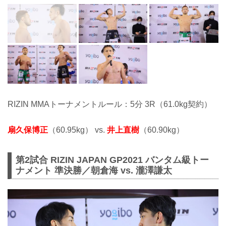
RIZIN MMAトーナメントルール：5分 3R（61.0kg契約）
扇久保博正
（60.95kg） vs.
井上直樹
（60.90kg）
第2試合 RIZIN JAPAN GP2021 バンタム級トー
ナメント 準決勝／朝倉海 vs. 瀧澤謙太