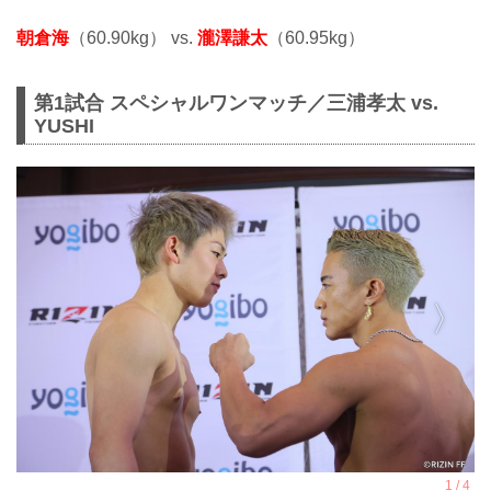
朝倉海
（60.90kg） vs.
瀧澤謙太
（60.95kg）
第1試合 スペシャルワンマッチ／三浦孝太 vs.
YUSHI