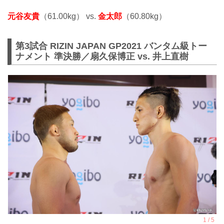
元谷友貴
（61.00kg） vs.
金太郎
（60.80kg）
第3試合 RIZIN JAPAN GP2021 バンタム級トー
ナメント 準決勝／扇久保博正 vs. 井上直樹