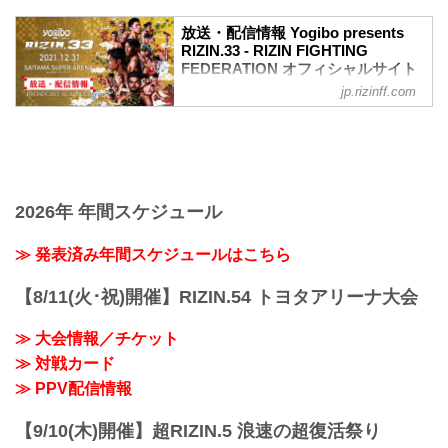
ワクチン接種記録や陰性証明書などは、
現状は必要ありません。
放送・配信情報 Yogibo presents
大会概要
RIZIN.33 - RIZIN FIGHTING
名称
FEDERATION オフィシャルサイト
Yogibo presents RIZIN.33
jp.rizinff.com
12月31日（金）さいたまスーパーアリー
日時
ナで開催されるYogibo presents RIZIN.33
2021年12月31日（金）11:30開場 / 13:30
の放送・配信情報をまとめたぞ！
開始
会場に行けない方は、Exciting RIZIN、
終了予定時間
RIZIN LIVEまたはスカパー！で、2021年
22:30～23:00
を締めくくる格闘技の祭典 RIZIN.33を全
※試合内容、イベント進行によって終了
試合リアルタイムで視聴しよう！
2026年 年間スケジュール
予定時間が前後することがありますので
放送・配信スケジュール一覧
ご了承ください。
事前番組
≫ 発表済み年間スケジュールはこちら
会場
日付 時間 放送・配信媒体 番組名・その
さいたまスーパーアリーナ
他
JR京浜東北線・JR上野東京ライン（宇都
【8/11(火･祝)開催】RIZIN.54 トヨタアリーナ大会
12/20（月） 20:30〜 RIZIN FF公式
宮線・高崎線）「さいたま新都心」駅か
YouTube RIZIN TV 〜大晦日勝敗予...
ら徒歩3分
≫ 大会情報／チケット
JR埼京線「北与野」駅...
≫ 対戦カード
≫ PPV配信情報
【9/10(木)開催】超RIZIN.5 浪速の超復活祭り