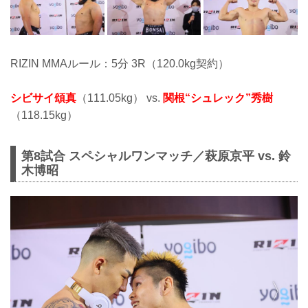
RIZIN MMAルール：5分 3R（120.0kg契約）
シビサイ頌真
（111.05kg） vs.
関根“シュレック”秀樹
（118.15kg）
第8試合 スペシャルワンマッチ／萩原京平 vs. 鈴
木博昭