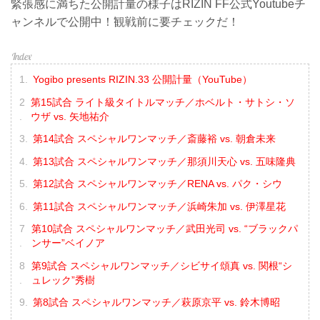
緊張感に満ちた公開計量の様子はRIZIN FF公式Youtubeチ
ャンネルで公開中！観戦前に要チェックだ！
Yogibo presents RIZIN.33 公開計量（YouTube）
第15試合 ライト級タイトルマッチ／ホベルト・サトシ・ソ
ウザ vs. 矢地祐介
第14試合 スペシャルワンマッチ／斎藤裕 vs. 朝倉未来
第13試合 スペシャルワンマッチ／那須川天心 vs. 五味隆典
第12試合 スペシャルワンマッチ／RENA vs. パク・シウ
第11試合 スペシャルワンマッチ／浜崎朱加 vs. 伊澤星花
第10試合 スペシャルワンマッチ／武田光司 vs. “ブラックパ
ンサー”ベイノア
第9試合 スペシャルワンマッチ／シビサイ頌真 vs. 関根“シ
ュレック”秀樹
第8試合 スペシャルワンマッチ／萩原京平 vs. 鈴木博昭