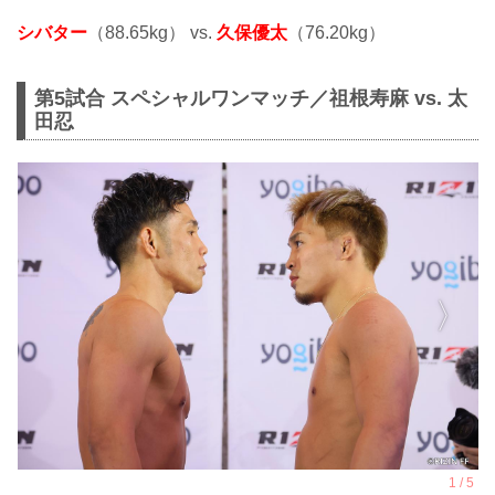
シバター
（88.65kg） vs.
久保優太
（76.20kg）
第5試合 スペシャルワンマッチ／祖根寿麻 vs. 太
田忍