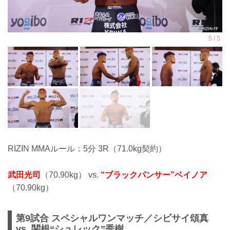
RIZIN MMAルール：5分 3R（71.0kg契約）
武田光司
（70.90kg） vs.
“ブラックパンサー”ベイノア
（70.90kg）
第9試合 スペシャルワンマッチ／シビサイ頌真
vs. 関根“シュレック”秀樹