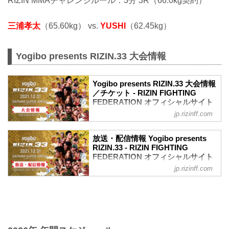
RIZIN MMAチャレンジルール：3分 3R（66.0kg契約）
三浦孝太
（65.60kg） vs.
YUSHI
（62.45kg）
Yogibo presents RIZIN.33 大会情報
Yogibo presents RIZIN.33 大会情報
／チケット - RIZIN FIGHTING
FEDERATION オフィシャルサイト
jp.rizinff.com
【12/29更新】お知らせ
ワクチン接種記録や陰性証明書などは、
現状は必要ありません。
放送・配信情報 Yogibo presents
大会概要
RIZIN.33 - RIZIN FIGHTING
名称
FEDERATION オフィシャルサイト
Yogibo presents RIZIN.33
jp.rizinff.com
12月31日（金）さいたまスーパーアリー
日時
ナで開催されるYogibo presents RIZIN.33
2021年12月31日（金）11:30開場 / 13:30
の放送・配信情報をまとめたぞ！
開始
会場に行けない方は、Exciting RIZIN、
終了予定時間
RIZIN LIVEまたはスカパー！で、2021年
22:30～23:00
を締めくくる格闘技の祭典 RIZIN.33を全
※試合内容、イベント進行によって終了
試合リアルタイムで視聴しよう！