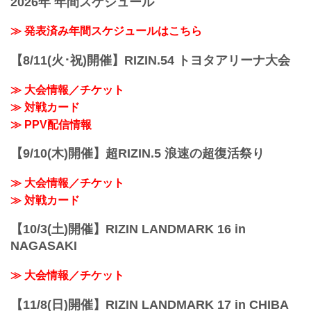
2026年 年間スケジュール
予定時間が前後することがありますので
放送・配信スケジュール一覧
ご了承ください。
事前番組
≫ 発表済み年間スケジュールはこちら
会場
日付 時間 放送・配信媒体 番組名・その
さいたまスーパーアリーナ
他
JR京浜東北線・JR上野東京ライン（宇都
【8/11(火･祝)開催】RIZIN.54 トヨタアリーナ大会
12/20（月） 20:30〜 RIZIN FF公式
宮線・高崎線）「さいたま新都心」駅か
YouTube RIZIN TV 〜大晦日勝敗予...
ら徒歩3分
≫ 大会情報／チケット
JR埼京線「北与野」駅...
≫ 対戦カード
≫ PPV配信情報
【9/10(木)開催】超RIZIN.5 浪速の超復活祭り
≫ 大会情報／チケット
≫ 対戦カード
【10/3(土)開催】RIZIN LANDMARK 16 in
NAGASAKI
≫ 大会情報／チケット
【11/8(日)開催】RIZIN LANDMARK 17 in CHIBA