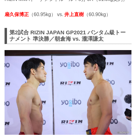
扇久保博正
（60.95kg） vs.
井上直樹
（60.90kg）
第2試合 RIZIN JAPAN GP2021 バンタム級トー
ナメント 準決勝／朝倉海 vs. 瀧澤謙太