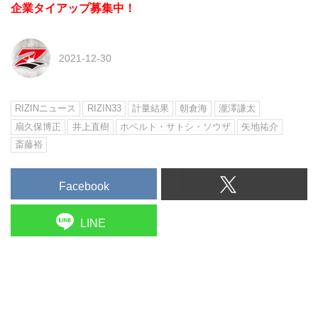
企業タイアップ募集中！
2021-12-30
RIZINニュース
RIZIN33
計量結果
朝倉海
瀧澤謙太
扇久保博正
井上直樹
ホベルト・サトシ・ソウザ
矢地祐介
斎藤裕
Facebook
LINE