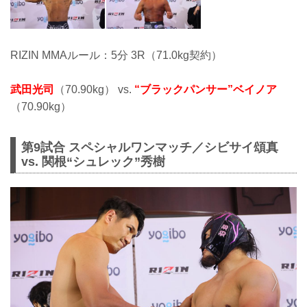
RIZIN MMAルール：5分 3R（71.0kg契約）
武田光司
（70.90kg） vs.
“ブラックパンサー”ベイノア
（70.90kg）
第9試合 スペシャルワンマッチ／シビサイ頌真
vs. 関根“シュレック”秀樹