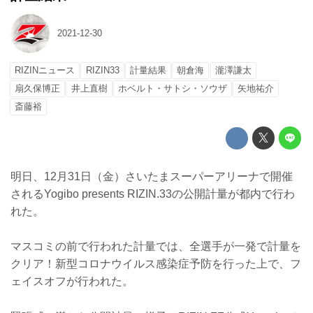
2021-12-30
RIZINニュース
RIZIN33
計量結果
朝倉海
瀧澤謙太
扇久保博正
井上直樹
ホベルト・サトシ・ソウザ
矢地祐介
斎藤裕
明日、12月31日（金）さいたまスーパーアリーナで開催
されるYogibo presents RIZIN.33の公開計量が都内で行わ
れた。
マスコミの前で行われた計量では、全選手が一発で計量を
クリア！新型コロナウイルス感染症予防を行った上で、フ
ェイスオフが行われた。