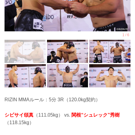
RIZIN MMAルール：5分 3R（120.0kg契約）
シビサイ頌真
（111.05kg） vs.
関根“シュレック”秀樹
（118.15kg）