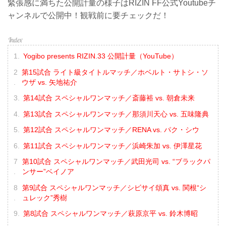
緊張感に満ちた公開計量の様子はRIZIN FF公式Youtubeチ
ャンネルで公開中！観戦前に要チェックだ！
Yogibo presents RIZIN.33 公開計量（YouTube）
第15試合 ライト級タイトルマッチ／ホベルト・サトシ・ソ
ウザ vs. 矢地祐介
第14試合 スペシャルワンマッチ／斎藤裕 vs. 朝倉未来
第13試合 スペシャルワンマッチ／那須川天心 vs. 五味隆典
第12試合 スペシャルワンマッチ／RENA vs. パク・シウ
第11試合 スペシャルワンマッチ／浜崎朱加 vs. 伊澤星花
第10試合 スペシャルワンマッチ／武田光司 vs. “ブラックパ
ンサー”ベイノア
第9試合 スペシャルワンマッチ／シビサイ頌真 vs. 関根“シ
ュレック”秀樹
第8試合 スペシャルワンマッチ／萩原京平 vs. 鈴木博昭