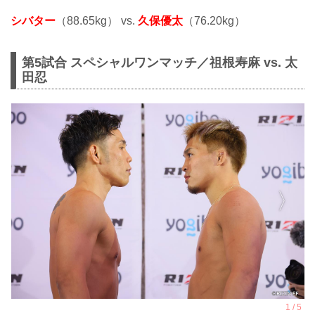
シバター
（88.65kg） vs.
久保優太
（76.20kg）
第5試合 スペシャルワンマッチ／祖根寿麻 vs. 太
田忍