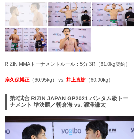
RIZIN MMAトーナメントルール：5分 3R（61.0kg契約）
扇久保博正
（60.95kg） vs.
井上直樹
（60.90kg）
第2試合 RIZIN JAPAN GP2021 バンタム級トー
ナメント 準決勝／朝倉海 vs. 瀧澤謙太