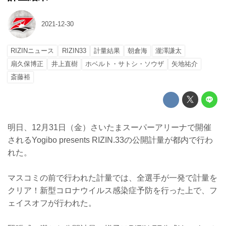
2021-12-30
RIZINニュース
RIZIN33
計量結果
朝倉海
瀧澤謙太
扇久保博正
井上直樹
ホベルト・サトシ・ソウザ
矢地祐介
斎藤裕
明日、12月31日（金）さいたまスーパーアリーナで開催
されるYogibo presents RIZIN.33の公開計量が都内で行わ
れた。
マスコミの前で行われた計量では、全選手が一発で計量を
クリア！新型コロナウイルス感染症予防を行った上で、フ
ェイスオフが行われた。