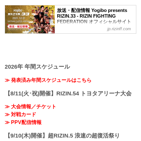
ワクチン接種記録や陰性証明書などは、
現状は必要ありません。
放送・配信情報 Yogibo presents
大会概要
RIZIN.33 - RIZIN FIGHTING
名称
FEDERATION オフィシャルサイト
Yogibo presents RIZIN.33
jp.rizinff.com
12月31日（金）さいたまスーパーアリー
日時
ナで開催されるYogibo presents RIZIN.33
2021年12月31日（金）11:30開場 / 13:30
の放送・配信情報をまとめたぞ！
開始
会場に行けない方は、Exciting RIZIN、
終了予定時間
RIZIN LIVEまたはスカパー！で、2021年
22:30～23:00
を締めくくる格闘技の祭典 RIZIN.33を全
※試合内容、イベント進行によって終了
試合リアルタイムで視聴しよう！
2026年 年間スケジュール
予定時間が前後することがありますので
放送・配信スケジュール一覧
ご了承ください。
事前番組
≫ 発表済み年間スケジュールはこちら
会場
日付 時間 放送・配信媒体 番組名・その
さいたまスーパーアリーナ
他
JR京浜東北線・JR上野東京ライン（宇都
【8/11(火･祝)開催】RIZIN.54 トヨタアリーナ大会
12/20（月） 20:30〜 RIZIN FF公式
宮線・高崎線）「さいたま新都心」駅か
YouTube RIZIN TV 〜大晦日勝敗予...
ら徒歩3分
≫ 大会情報／チケット
JR埼京線「北与野」駅...
≫ 対戦カード
≫ PPV配信情報
【9/10(木)開催】超RIZIN.5 浪速の超復活祭り