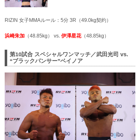
RIZIN 女子MMAルール：5分 3R（49.0kg契約）
浜崎朱加
（48.85kg） vs.
伊澤星花
（48.85kg）
第10試合 スペシャルワンマッチ／武田光司 vs.
“ブラックパンサー”ベイノア