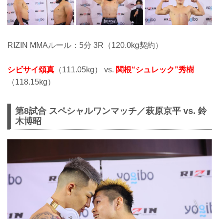
RIZIN MMAルール：5分 3R（120.0kg契約）
シビサイ頌真
（111.05kg） vs.
関根“シュレック”秀樹
（118.15kg）
第8試合 スペシャルワンマッチ／萩原京平 vs. 鈴
木博昭