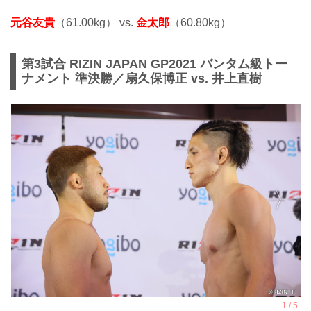
元谷友貴
（61.00kg） vs.
金太郎
（60.80kg）
第3試合 RIZIN JAPAN GP2021 バンタム級トー
ナメント 準決勝／扇久保博正 vs. 井上直樹