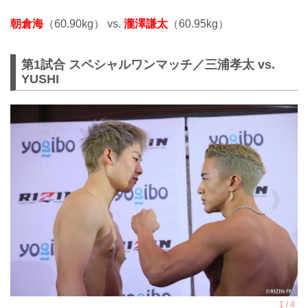
朝倉海
（60.90kg） vs.
瀧澤謙太
（60.95kg）
第1試合 スペシャルワンマッチ／三浦孝太 vs.
YUSHI