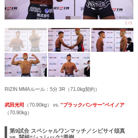
RIZIN MMAルール：5分 3R（71.0kg契約）
武田光司
（70.90kg） vs.
“ブラックパンサー”ベイノア
（70.90kg）
第9試合 スペシャルワンマッチ／シビサイ頌真
vs. 関根“シュレック”秀樹