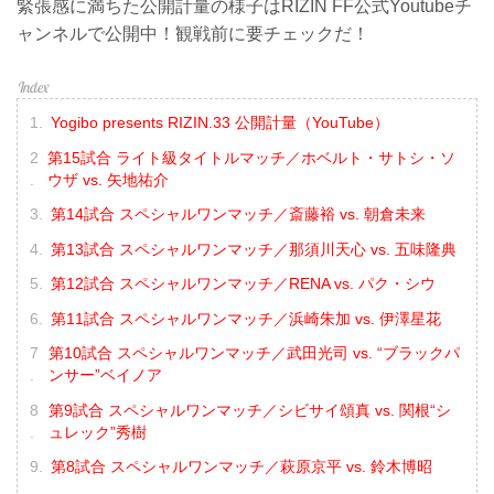
緊張感に満ちた公開計量の様子はRIZIN FF公式Youtubeチ
ャンネルで公開中！観戦前に要チェックだ！
Yogibo presents RIZIN.33 公開計量（YouTube）
第15試合 ライト級タイトルマッチ／ホベルト・サトシ・ソ
ウザ vs. 矢地祐介
第14試合 スペシャルワンマッチ／斎藤裕 vs. 朝倉未来
第13試合 スペシャルワンマッチ／那須川天心 vs. 五味隆典
第12試合 スペシャルワンマッチ／RENA vs. パク・シウ
第11試合 スペシャルワンマッチ／浜崎朱加 vs. 伊澤星花
第10試合 スペシャルワンマッチ／武田光司 vs. “ブラックパ
ンサー”ベイノア
第9試合 スペシャルワンマッチ／シビサイ頌真 vs. 関根“シ
ュレック”秀樹
第8試合 スペシャルワンマッチ／萩原京平 vs. 鈴木博昭