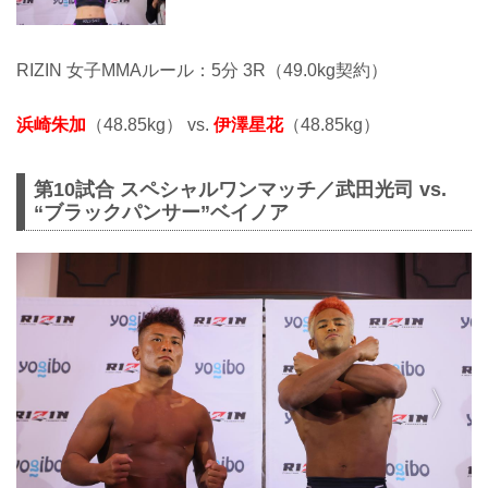
RIZIN 女子MMAルール：5分 3R（49.0kg契約）
浜崎朱加
（48.85kg） vs.
伊澤星花
（48.85kg）
第10試合 スペシャルワンマッチ／武田光司 vs.
“ブラックパンサー”ベイノア