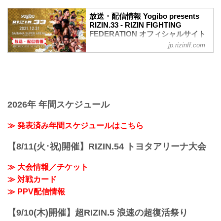
ワクチン接種記録や陰性証明書などは、
現状は必要ありません。
放送・配信情報 Yogibo presents
大会概要
RIZIN.33 - RIZIN FIGHTING
名称
FEDERATION オフィシャルサイト
Yogibo presents RIZIN.33
jp.rizinff.com
12月31日（金）さいたまスーパーアリー
日時
ナで開催されるYogibo presents RIZIN.33
2021年12月31日（金）11:30開場 / 13:30
の放送・配信情報をまとめたぞ！
開始
会場に行けない方は、Exciting RIZIN、
終了予定時間
RIZIN LIVEまたはスカパー！で、2021年
22:30～23:00
を締めくくる格闘技の祭典 RIZIN.33を全
※試合内容、イベント進行によって終了
試合リアルタイムで視聴しよう！
2026年 年間スケジュール
予定時間が前後することがありますので
放送・配信スケジュール一覧
ご了承ください。
事前番組
≫ 発表済み年間スケジュールはこちら
会場
日付 時間 放送・配信媒体 番組名・その
さいたまスーパーアリーナ
他
JR京浜東北線・JR上野東京ライン（宇都
【8/11(火･祝)開催】RIZIN.54 トヨタアリーナ大会
12/20（月） 20:30〜 RIZIN FF公式
宮線・高崎線）「さいたま新都心」駅か
YouTube RIZIN TV 〜大晦日勝敗予...
ら徒歩3分
≫ 大会情報／チケット
JR埼京線「北与野」駅...
≫ 対戦カード
≫ PPV配信情報
【9/10(木)開催】超RIZIN.5 浪速の超復活祭り