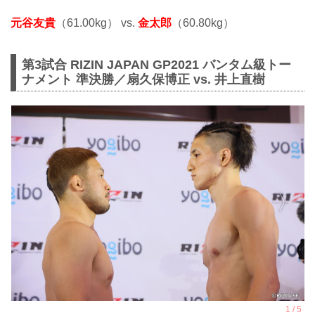
元谷友貴
（61.00kg） vs.
金太郎
（60.80kg）
第3試合 RIZIN JAPAN GP2021 バンタム級トー
ナメント 準決勝／扇久保博正 vs. 井上直樹