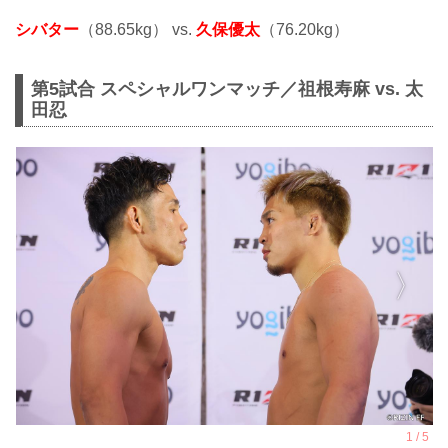
シバター
（88.65kg） vs.
久保優太
（76.20kg）
第5試合 スペシャルワンマッチ／祖根寿麻 vs. 太
田忍