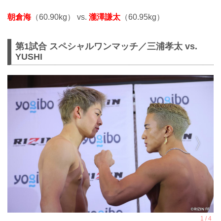
朝倉海
（60.90kg） vs.
瀧澤謙太
（60.95kg）
第1試合 スペシャルワンマッチ／三浦孝太 vs.
YUSHI