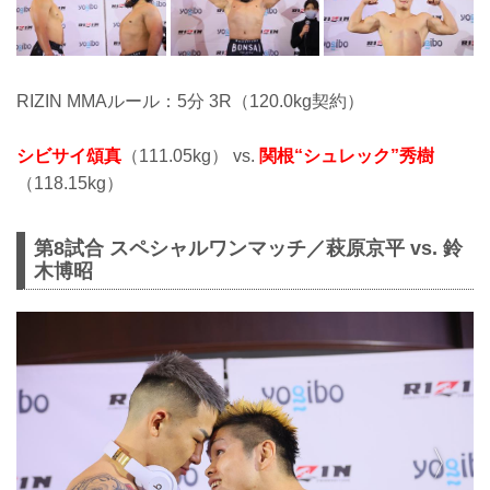
RIZIN MMAルール：5分 3R（120.0kg契約）
シビサイ頌真
（111.05kg） vs.
関根“シュレック”秀樹
（118.15kg）
第8試合 スペシャルワンマッチ／萩原京平 vs. 鈴
木博昭