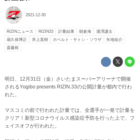
2021-12-30
RIZINニュース
RIZIN33
計量結果
朝倉海
瀧澤謙太
扇久保博正
井上直樹
ホベルト・サトシ・ソウザ
矢地祐介
斎藤裕
明日、12月31日（金）さいたまスーパーアリーナで開催
されるYogibo presents RIZIN.33の公開計量が都内で行わ
れた。
マスコミの前で行われた計量では、全選手が一発で計量を
クリア！新型コロナウイルス感染症予防を行った上で、フ
ェイスオフが行われた。