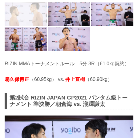
RIZIN MMAトーナメントルール：5分 3R（61.0kg契約）
扇久保博正
（60.95kg） vs.
井上直樹
（60.90kg）
第2試合 RIZIN JAPAN GP2021 バンタム級トー
ナメント 準決勝／朝倉海 vs. 瀧澤謙太