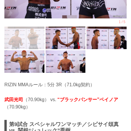
RIZIN MMAルール：5分 3R（71.0kg契約）
武田光司
（70.90kg） vs.
“ブラックパンサー”ベイノア
（70.90kg）
第9試合 スペシャルワンマッチ／シビサイ頌真
vs. 関根“シュレック”秀樹