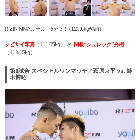
RIZIN MMAルール：5分 3R（120.0kg契約）
シビサイ頌真
（111.05kg） vs.
関根“シュレック”秀樹
（118.15kg）
第8試合 スペシャルワンマッチ／萩原京平 vs. 鈴
木博昭