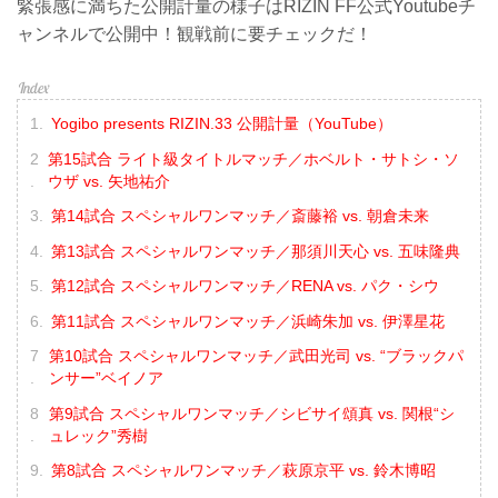
緊張感に満ちた公開計量の様子はRIZIN FF公式Youtubeチ
ャンネルで公開中！観戦前に要チェックだ！
Yogibo presents RIZIN.33 公開計量（YouTube）
第15試合 ライト級タイトルマッチ／ホベルト・サトシ・ソ
ウザ vs. 矢地祐介
第14試合 スペシャルワンマッチ／斎藤裕 vs. 朝倉未来
第13試合 スペシャルワンマッチ／那須川天心 vs. 五味隆典
第12試合 スペシャルワンマッチ／RENA vs. パク・シウ
第11試合 スペシャルワンマッチ／浜崎朱加 vs. 伊澤星花
第10試合 スペシャルワンマッチ／武田光司 vs. “ブラックパ
ンサー”ベイノア
第9試合 スペシャルワンマッチ／シビサイ頌真 vs. 関根“シ
ュレック”秀樹
第8試合 スペシャルワンマッチ／萩原京平 vs. 鈴木博昭