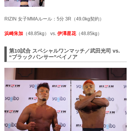
RIZIN 女子MMAルール：5分 3R（49.0kg契約）
浜崎朱加
（48.85kg） vs.
伊澤星花
（48.85kg）
第10試合 スペシャルワンマッチ／武田光司 vs.
“ブラックパンサー”ベイノア