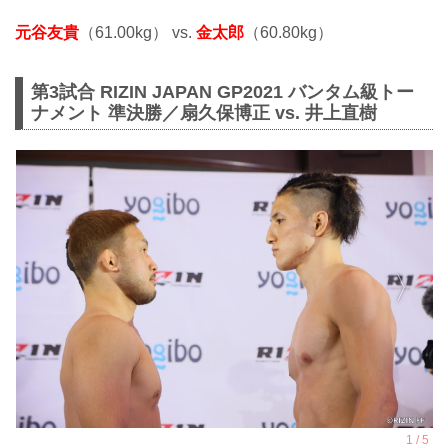
元谷友貴
（61.00kg） vs.
金太郎
（60.80kg）
第3試合 RIZIN JAPAN GP2021 バンタム級トー
ナメント 準決勝／扇久保博正 vs. 井上直樹