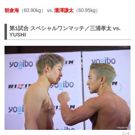
朝倉海
（60.90kg） vs.
瀧澤謙太
（60.95kg）
第1試合 スペシャルワンマッチ／三浦孝太 vs.
YUSHI