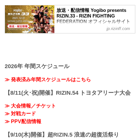
ワクチン接種記録や陰性証明書などは、
現状は必要ありません。
放送・配信情報 Yogibo presents
大会概要
RIZIN.33 - RIZIN FIGHTING
名称
FEDERATION オフィシャルサイト
Yogibo presents RIZIN.33
jp.rizinff.com
12月31日（金）さいたまスーパーアリー
日時
ナで開催されるYogibo presents RIZIN.33
2021年12月31日（金）11:30開場 / 13:30
の放送・配信情報をまとめたぞ！
開始
会場に行けない方は、Exciting RIZIN、
終了予定時間
RIZIN LIVEまたはスカパー！で、2021年
22:30～23:00
を締めくくる格闘技の祭典 RIZIN.33を全
※試合内容、イベント進行によって終了
試合リアルタイムで視聴しよう！
2026年 年間スケジュール
予定時間が前後することがありますので
放送・配信スケジュール一覧
ご了承ください。
事前番組
≫ 発表済み年間スケジュールはこちら
会場
日付 時間 放送・配信媒体 番組名・その
さいたまスーパーアリーナ
他
JR京浜東北線・JR上野東京ライン（宇都
【8/11(火･祝)開催】RIZIN.54 トヨタアリーナ大会
12/20（月） 20:30〜 RIZIN FF公式
宮線・高崎線）「さいたま新都心」駅か
YouTube RIZIN TV 〜大晦日勝敗予...
ら徒歩3分
≫ 大会情報／チケット
JR埼京線「北与野」駅...
≫ 対戦カード
≫ PPV配信情報
【9/10(木)開催】超RIZIN.5 浪速の超復活祭り