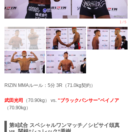
RIZIN MMAルール：5分 3R（71.0kg契約）
武田光司
（70.90kg） vs.
“ブラックパンサー”ベイノア
（70.90kg）
第9試合 スペシャルワンマッチ／シビサイ頌真
vs. 関根“シュレック”秀樹