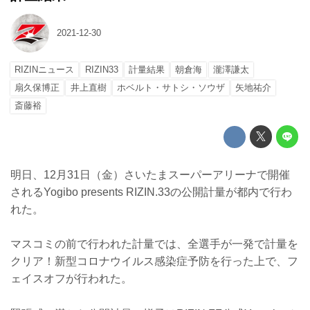
2021-12-30
RIZINニュース
RIZIN33
計量結果
朝倉海
瀧澤謙太
扇久保博正
井上直樹
ホベルト・サトシ・ソウザ
矢地祐介
斎藤裕
明日、12月31日（金）さいたまスーパーアリーナで開催
されるYogibo presents RIZIN.33の公開計量が都内で行わ
れた。
マスコミの前で行われた計量では、全選手が一発で計量を
クリア！新型コロナウイルス感染症予防を行った上で、フ
ェイスオフが行われた。