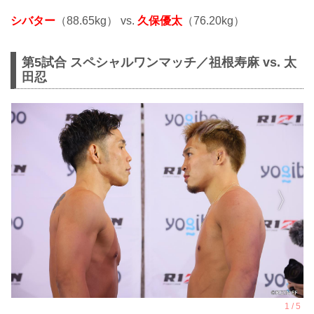
シバター
（88.65kg） vs.
久保優太
（76.20kg）
第5試合 スペシャルワンマッチ／祖根寿麻 vs. 太
田忍