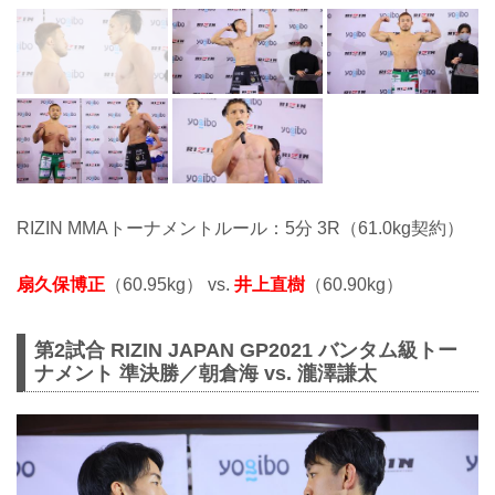
RIZIN MMAトーナメントルール：5分 3R（61.0kg契約）
扇久保博正
（60.95kg） vs.
井上直樹
（60.90kg）
第2試合 RIZIN JAPAN GP2021 バンタム級トー
ナメント 準決勝／朝倉海 vs. 瀧澤謙太