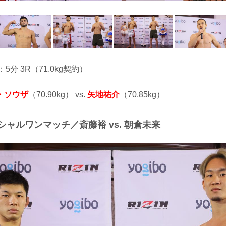
：5分 3R（71.0kg契約）
・ソウザ
（70.90kg） vs.
矢地祐介
（70.85kg）
ペシャルワンマッチ／斎藤裕 vs. 朝倉未来