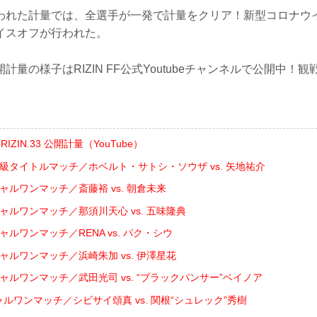
われた計量では、全選手が一発で計量をクリア！新型コロナウ
イスオフが行われた。
計量の様子はRIZIN FF公式Youtubeチャンネルで公開中！
nts RIZIN.33 公開計量（YouTube）
ト級タイトルマッチ／ホベルト・サトシ・ソウザ vs. 矢地祐介
シャルワンマッチ／斎藤裕 vs. 朝倉未来
シャルワンマッチ／那須川天心 vs. 五味隆典
ャルワンマッチ／RENA vs. パク・シウ
シャルワンマッチ／浜崎朱加 vs. 伊澤星花
シャルワンマッチ／武田光司 vs. “ブラックパンサー”ベイノア
ャルワンマッチ／シビサイ頌真 vs. 関根“シュレック”秀樹