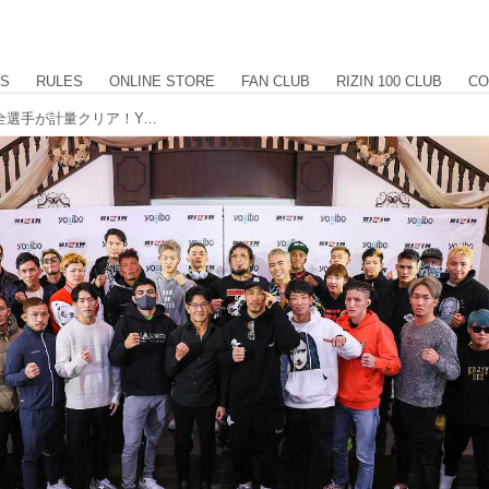
US
RULES
ONLINE STORE
FAN CLUB
RIZIN 100 CLUB
CO
バンタム級準決勝出場者4名を含む、全選手が計量クリア！Yogibo presents RIZIN.33 公開計量結果