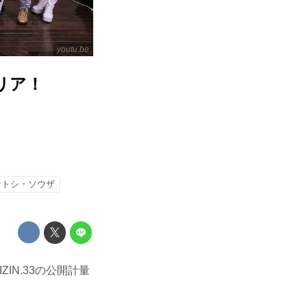
youtu.be
リア！
サトシ・ソウザ
ZIN.33の公開計量