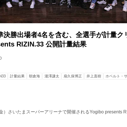
準決勝出場者4名を含む、全選手が計量ク
esents RIZIN.33 公開計量結果
0
N33
計量結果
朝倉海
瀧澤謙太
扇久保博正
井上直樹
ホベルト・
）さいたまスーパーアリーナで開催されるYogibo presents RI
。