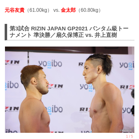
元谷友貴
（61.00kg） vs.
金太郎
（60.80kg）
第3試合 RIZIN JAPAN GP2021 バンタム級トー
ナメント 準決勝／扇久保博正 vs. 井上直樹