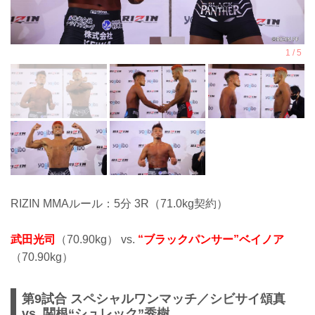
RIZIN MMAルール：5分 3R（71.0kg契約）
武田光司
（70.90kg） vs.
“ブラックパンサー”ベイノア
（70.90kg）
第9試合 スペシャルワンマッチ／シビサイ頌真
vs. 関根“シュレック”秀樹