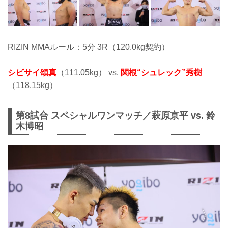
RIZIN MMAルール：5分 3R（120.0kg契約）
シビサイ頌真
（111.05kg） vs.
関根“シュレック”秀樹
（118.15kg）
第8試合 スペシャルワンマッチ／萩原京平 vs. 鈴
木博昭