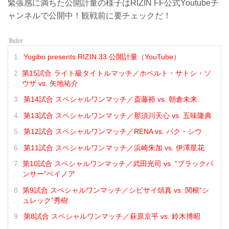
緊張感に満ちた公開計量の様子はRIZIN FF公式Youtubeチ
ャンネルで公開中！観戦前に要チェックだ！
Yogibo presents RIZIN.33 公開計量（YouTube）
第15試合 ライト級タイトルマッチ／ホベルト・サトシ・ソ
ウザ vs. 矢地祐介
第14試合 スペシャルワンマッチ／斎藤裕 vs. 朝倉未来
第13試合 スペシャルワンマッチ／那須川天心 vs. 五味隆典
第12試合 スペシャルワンマッチ／RENA vs. パク・シウ
第11試合 スペシャルワンマッチ／浜崎朱加 vs. 伊澤星花
第10試合 スペシャルワンマッチ／武田光司 vs. “ブラックパ
ンサー”ベイノア
第9試合 スペシャルワンマッチ／シビサイ頌真 vs. 関根“シ
ュレック”秀樹
第8試合 スペシャルワンマッチ／萩原京平 vs. 鈴木博昭