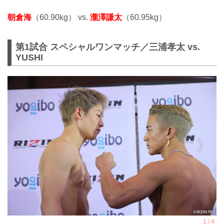
朝倉海
（60.90kg） vs.
瀧澤謙太
（60.95kg）
第1試合 スペシャルワンマッチ／三浦孝太 vs.
YUSHI