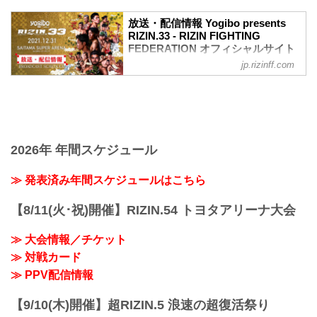
ワクチン接種記録や陰性証明書などは、
現状は必要ありません。
放送・配信情報 Yogibo presents
大会概要
RIZIN.33 - RIZIN FIGHTING
名称
FEDERATION オフィシャルサイト
Yogibo presents RIZIN.33
jp.rizinff.com
12月31日（金）さいたまスーパーアリー
日時
ナで開催されるYogibo presents RIZIN.33
2021年12月31日（金）11:30開場 / 13:30
の放送・配信情報をまとめたぞ！
開始
会場に行けない方は、Exciting RIZIN、
終了予定時間
RIZIN LIVEまたはスカパー！で、2021年
22:30～23:00
を締めくくる格闘技の祭典 RIZIN.33を全
※試合内容、イベント進行によって終了
試合リアルタイムで視聴しよう！
2026年 年間スケジュール
予定時間が前後することがありますので
放送・配信スケジュール一覧
ご了承ください。
事前番組
≫ 発表済み年間スケジュールはこちら
会場
日付 時間 放送・配信媒体 番組名・その
さいたまスーパーアリーナ
他
JR京浜東北線・JR上野東京ライン（宇都
【8/11(火･祝)開催】RIZIN.54 トヨタアリーナ大会
12/20（月） 20:30〜 RIZIN FF公式
宮線・高崎線）「さいたま新都心」駅か
YouTube RIZIN TV 〜大晦日勝敗予...
ら徒歩3分
≫ 大会情報／チケット
JR埼京線「北与野」駅...
≫ 対戦カード
≫ PPV配信情報
【9/10(木)開催】超RIZIN.5 浪速の超復活祭り