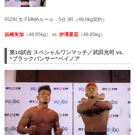
RIZIN 女子MMAルール：5分 3R（49.0kg契約）
浜崎朱加
（48.85kg） vs.
伊澤星花
（48.85kg）
第10試合 スペシャルワンマッチ／武田光司 vs.
“ブラックパンサー”ベイノア