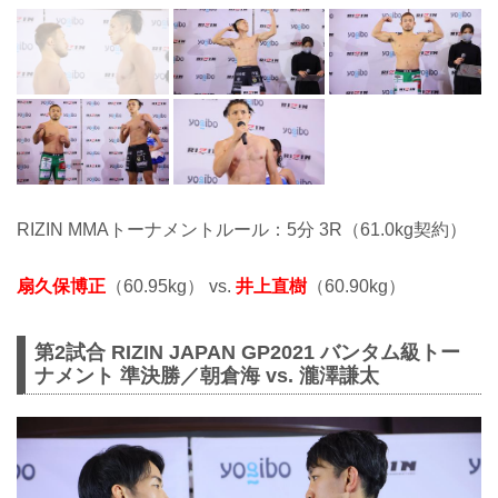
RIZIN MMAトーナメントルール：5分 3R（61.0kg契約）
扇久保博正
（60.95kg） vs.
井上直樹
（60.90kg）
第2試合 RIZIN JAPAN GP2021 バンタム級トー
ナメント 準決勝／朝倉海 vs. 瀧澤謙太