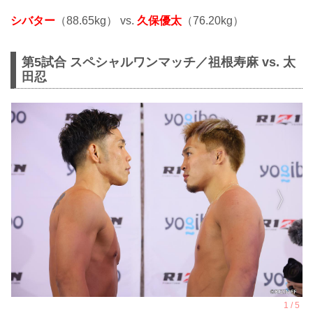
シバター
（88.65kg） vs.
久保優太
（76.20kg）
第5試合 スペシャルワンマッチ／祖根寿麻 vs. 太
田忍