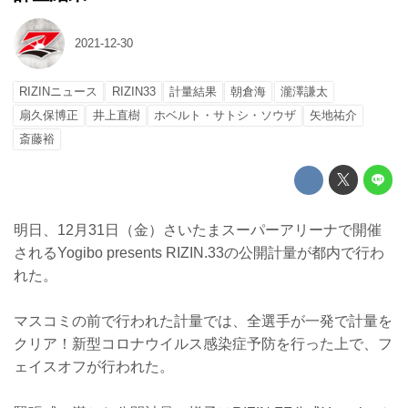
2021-12-30
RIZINニュース
RIZIN33
計量結果
朝倉海
瀧澤謙太
扇久保博正
井上直樹
ホベルト・サトシ・ソウザ
矢地祐介
斎藤裕
明日、12月31日（金）さいたまスーパーアリーナで開催
されるYogibo presents RIZIN.33の公開計量が都内で行わ
れた。
マスコミの前で行われた計量では、全選手が一発で計量を
クリア！新型コロナウイルス感染症予防を行った上で、フ
ェイスオフが行われた。