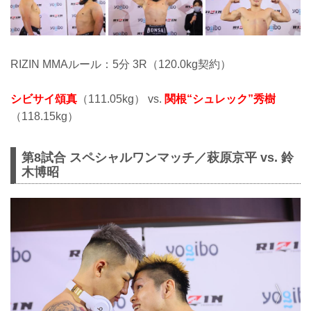
RIZIN MMAルール：5分 3R（120.0kg契約）
シビサイ頌真
（111.05kg） vs.
関根“シュレック”秀樹
（118.15kg）
第8試合 スペシャルワンマッチ／萩原京平 vs. 鈴
木博昭