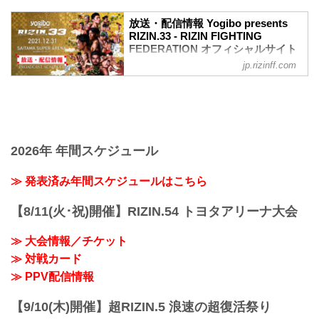
ワクチン接種記録や陰性証明書などは、
現状は必要ありません。
放送・配信情報 Yogibo presents
大会概要
RIZIN.33 - RIZIN FIGHTING
名称
FEDERATION オフィシャルサイト
Yogibo presents RIZIN.33
jp.rizinff.com
12月31日（金）さいたまスーパーアリー
日時
ナで開催されるYogibo presents RIZIN.33
2021年12月31日（金）11:30開場 / 13:30
の放送・配信情報をまとめたぞ！
開始
会場に行けない方は、Exciting RIZIN、
終了予定時間
RIZIN LIVEまたはスカパー！で、2021年
22:30～23:00
を締めくくる格闘技の祭典 RIZIN.33を全
※試合内容、イベント進行によって終了
試合リアルタイムで視聴しよう！
2026年 年間スケジュール
予定時間が前後することがありますので
放送・配信スケジュール一覧
ご了承ください。
事前番組
≫ 発表済み年間スケジュールはこちら
会場
日付 時間 放送・配信媒体 番組名・その
さいたまスーパーアリーナ
他
JR京浜東北線・JR上野東京ライン（宇都
【8/11(火･祝)開催】RIZIN.54 トヨタアリーナ大会
12/20（月） 20:30〜 RIZIN FF公式
宮線・高崎線）「さいたま新都心」駅か
YouTube RIZIN TV 〜大晦日勝敗予...
ら徒歩3分
≫ 大会情報／チケット
JR埼京線「北与野」駅...
≫ 対戦カード
≫ PPV配信情報
【9/10(木)開催】超RIZIN.5 浪速の超復活祭り