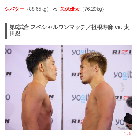
シバター
（88.65kg） vs.
久保優太
（76.20kg）
第5試合 スペシャルワンマッチ／祖根寿麻 vs. 太
田忍