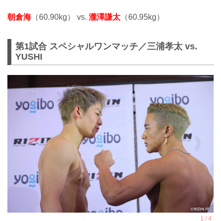
朝倉海
（60.90kg） vs.
瀧澤謙太
（60.95kg）
第1試合 スペシャルワンマッチ／三浦孝太 vs.
YUSHI