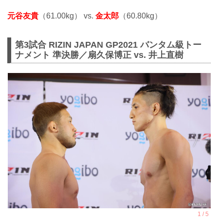
元谷友貴
（61.00kg） vs.
金太郎
（60.80kg）
第3試合 RIZIN JAPAN GP2021 バンタム級トー
ナメント 準決勝／扇久保博正 vs. 井上直樹