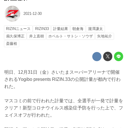
2021-12-30
RIZINニュース
RIZIN33
計量結果
朝倉海
瀧澤謙太
扇久保博正
井上直樹
ホベルト・サトシ・ソウザ
矢地祐介
斎藤裕
明日、12月31日（金）さいたまスーパーアリーナで開催
されるYogibo presents RIZIN.33の公開計量が都内で行わ
れた。
マスコミの前で行われた計量では、全選手が一発で計量を
クリア！新型コロナウイルス感染症予防を行った上で、フ
ェイスオフが行われた。