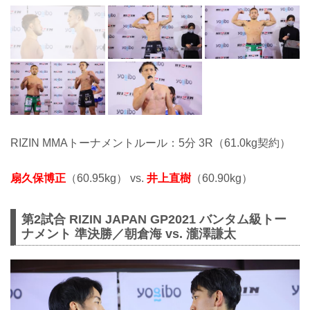
RIZIN MMAトーナメントルール：5分 3R（61.0kg契約）
扇久保博正
（60.95kg） vs.
井上直樹
（60.90kg）
第2試合 RIZIN JAPAN GP2021 バンタム級トー
ナメント 準決勝／朝倉海 vs. 瀧澤謙太