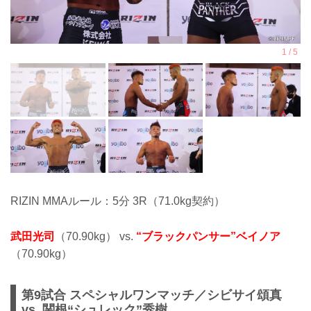
RIZIN MMAルール：5分 3R（71.0kg契約）
武田光司
（70.90kg） vs.
“ブラックパンサー”ベイノア
（70.90kg）
第9試合 スペシャルワンマッチ／シビサイ頌真
vs. 関根“シュレック”秀樹