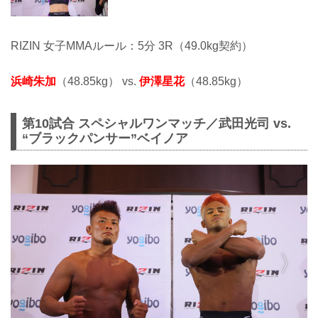
RIZIN 女子MMAルール：5分 3R（49.0kg契約）
浜崎朱加
（48.85kg） vs.
伊澤星花
（48.85kg）
第10試合 スペシャルワンマッチ／武田光司 vs.
“ブラックパンサー”ベイノア