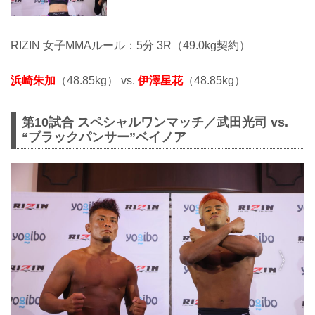
RIZIN 女子MMAルール：5分 3R（49.0kg契約）
浜崎朱加
（48.85kg） vs.
伊澤星花
（48.85kg）
第10試合 スペシャルワンマッチ／武田光司 vs.
“ブラックパンサー”ベイノア