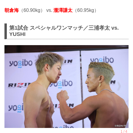
朝倉海
（60.90kg） vs.
瀧澤謙太
（60.95kg）
第1試合 スペシャルワンマッチ／三浦孝太 vs.
YUSHI