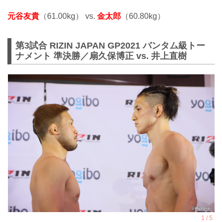
元谷友貴
（61.00kg） vs.
金太郎
（60.80kg）
第3試合 RIZIN JAPAN GP2021 バンタム級トー
ナメント 準決勝／扇久保博正 vs. 井上直樹