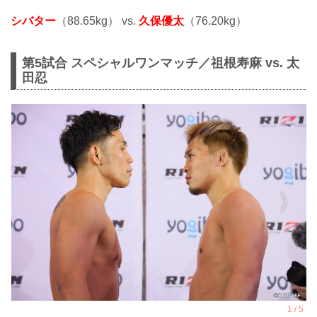
シバター
（88.65kg） vs.
久保優太
（76.20kg）
第5試合 スペシャルワンマッチ／祖根寿麻 vs. 太
田忍