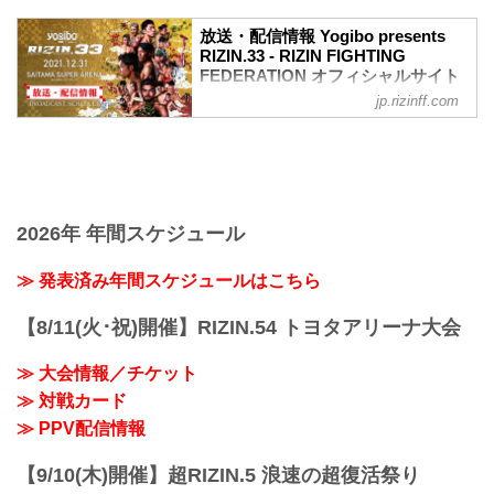
ワクチン接種記録や陰性証明書などは、
現状は必要ありません。
放送・配信情報 Yogibo presents
大会概要
RIZIN.33 - RIZIN FIGHTING
名称
FEDERATION オフィシャルサイト
Yogibo presents RIZIN.33
jp.rizinff.com
12月31日（金）さいたまスーパーアリー
日時
ナで開催されるYogibo presents RIZIN.33
2021年12月31日（金）11:30開場 / 13:30
の放送・配信情報をまとめたぞ！
開始
会場に行けない方は、Exciting RIZIN、
終了予定時間
RIZIN LIVEまたはスカパー！で、2021年
22:30～23:00
を締めくくる格闘技の祭典 RIZIN.33を全
※試合内容、イベント進行によって終了
試合リアルタイムで視聴しよう！
2026年 年間スケジュール
予定時間が前後することがありますので
放送・配信スケジュール一覧
ご了承ください。
事前番組
≫ 発表済み年間スケジュールはこちら
会場
日付 時間 放送・配信媒体 番組名・その
さいたまスーパーアリーナ
他
JR京浜東北線・JR上野東京ライン（宇都
【8/11(火･祝)開催】RIZIN.54 トヨタアリーナ大会
12/20（月） 20:30〜 RIZIN FF公式
宮線・高崎線）「さいたま新都心」駅か
YouTube RIZIN TV 〜大晦日勝敗予...
ら徒歩3分
≫ 大会情報／チケット
JR埼京線「北与野」駅...
≫ 対戦カード
≫ PPV配信情報
【9/10(木)開催】超RIZIN.5 浪速の超復活祭り