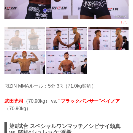
RIZIN MMAルール：5分 3R（71.0kg契約）
武田光司
（70.90kg） vs.
“ブラックパンサー”ベイノア
（70.90kg）
第9試合 スペシャルワンマッチ／シビサイ頌真
vs. 関根“シュレック”秀樹