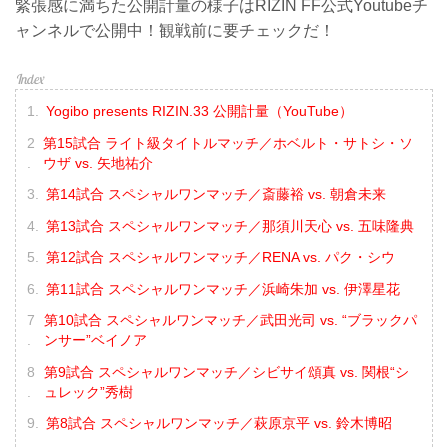
緊張感に満ちた公開計量の様子はRIZIN FF公式Youtubeチ
ャンネルで公開中！観戦前に要チェックだ！
Yogibo presents RIZIN.33 公開計量（YouTube）
第15試合 ライト級タイトルマッチ／ホベルト・サトシ・ソ
ウザ vs. 矢地祐介
第14試合 スペシャルワンマッチ／斎藤裕 vs. 朝倉未来
第13試合 スペシャルワンマッチ／那須川天心 vs. 五味隆典
第12試合 スペシャルワンマッチ／RENA vs. パク・シウ
第11試合 スペシャルワンマッチ／浜崎朱加 vs. 伊澤星花
第10試合 スペシャルワンマッチ／武田光司 vs. “ブラックパ
ンサー”ベイノア
第9試合 スペシャルワンマッチ／シビサイ頌真 vs. 関根“シ
ュレック”秀樹
第8試合 スペシャルワンマッチ／萩原京平 vs. 鈴木博昭