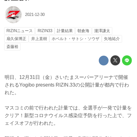
2021-12-30
RIZINニュース
RIZIN33
計量結果
朝倉海
瀧澤謙太
扇久保博正
井上直樹
ホベルト・サトシ・ソウザ
矢地祐介
斎藤裕
明日、12月31日（金）さいたまスーパーアリーナで開催
されるYogibo presents RIZIN.33の公開計量が都内で行わ
れた。
マスコミの前で行われた計量では、全選手が一発で計量を
クリア！新型コロナウイルス感染症予防を行った上で、フ
ェイスオフが行われた。