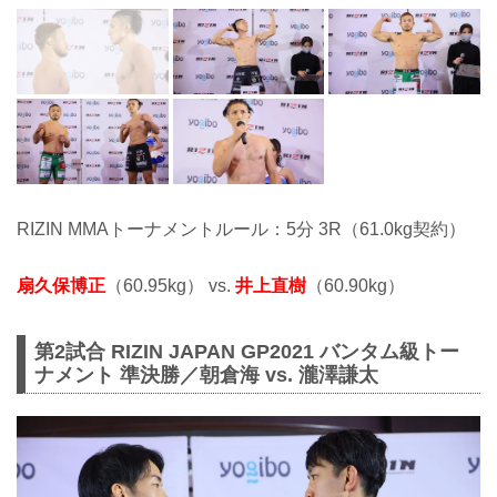
RIZIN MMAトーナメントルール：5分 3R（61.0kg契約）
扇久保博正
（60.95kg） vs.
井上直樹
（60.90kg）
第2試合 RIZIN JAPAN GP2021 バンタム級トー
ナメント 準決勝／朝倉海 vs. 瀧澤謙太