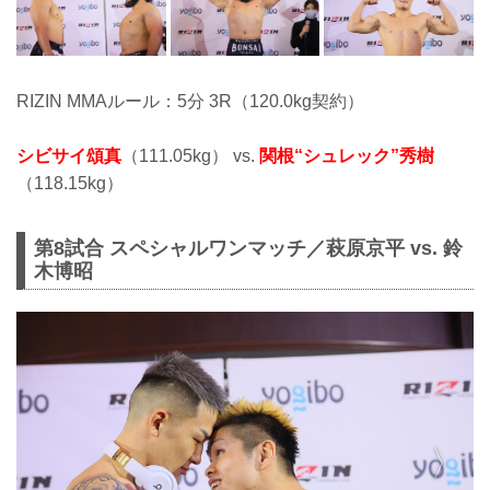
RIZIN MMAルール：5分 3R（120.0kg契約）
シビサイ頌真
（111.05kg） vs.
関根“シュレック”秀樹
（118.15kg）
第8試合 スペシャルワンマッチ／萩原京平 vs. 鈴
木博昭