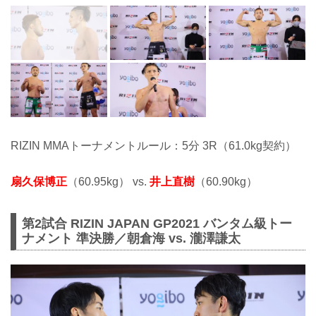
RIZIN MMAトーナメントルール：5分 3R（61.0kg契約）
扇久保博正
（60.95kg） vs.
井上直樹
（60.90kg）
第2試合 RIZIN JAPAN GP2021 バンタム級トー
ナメント 準決勝／朝倉海 vs. 瀧澤謙太