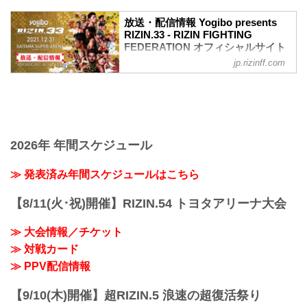
ワクチン接種記録や陰性証明書などは、
現状は必要ありません。
放送・配信情報 Yogibo presents
大会概要
RIZIN.33 - RIZIN FIGHTING
名称
FEDERATION オフィシャルサイト
Yogibo presents RIZIN.33
jp.rizinff.com
12月31日（金）さいたまスーパーアリー
日時
ナで開催されるYogibo presents RIZIN.33
2021年12月31日（金）11:30開場 / 13:30
の放送・配信情報をまとめたぞ！
開始
会場に行けない方は、Exciting RIZIN、
終了予定時間
RIZIN LIVEまたはスカパー！で、2021年
22:30～23:00
を締めくくる格闘技の祭典 RIZIN.33を全
※試合内容、イベント進行によって終了
試合リアルタイムで視聴しよう！
2026年 年間スケジュール
予定時間が前後することがありますので
放送・配信スケジュール一覧
ご了承ください。
事前番組
≫ 発表済み年間スケジュールはこちら
会場
日付 時間 放送・配信媒体 番組名・その
さいたまスーパーアリーナ
他
JR京浜東北線・JR上野東京ライン（宇都
【8/11(火･祝)開催】RIZIN.54 トヨタアリーナ大会
12/20（月） 20:30〜 RIZIN FF公式
宮線・高崎線）「さいたま新都心」駅か
YouTube RIZIN TV 〜大晦日勝敗予...
ら徒歩3分
≫ 大会情報／チケット
JR埼京線「北与野」駅...
≫ 対戦カード
≫ PPV配信情報
【9/10(木)開催】超RIZIN.5 浪速の超復活祭り