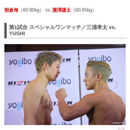
朝倉海
（60.90kg） vs.
瀧澤謙太
（60.95kg）
第1試合 スペシャルワンマッチ／三浦孝太 vs.
YUSHI