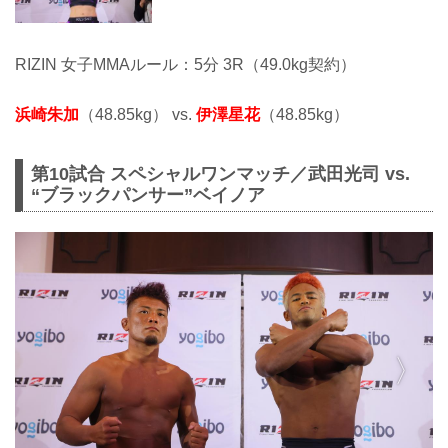
RIZIN 女子MMAルール：5分 3R（49.0kg契約）
浜崎朱加
（48.85kg） vs.
伊澤星花
（48.85kg）
第10試合 スペシャルワンマッチ／武田光司 vs.
“ブラックパンサー”ベイノア