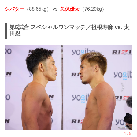
シバター
（88.65kg） vs.
久保優太
（76.20kg）
第5試合 スペシャルワンマッチ／祖根寿麻 vs. 太
田忍