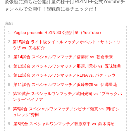
緊張感に満ちた公開計量の様子はRIZIN FF公式Youtubeチ
ャンネルで公開中！観戦前に要チェックだ！
Yogibo presents RIZIN.33 公開計量（YouTube）
第15試合 ライト級タイトルマッチ／ホベルト・サトシ・ソ
ウザ vs. 矢地祐介
第14試合 スペシャルワンマッチ／斎藤裕 vs. 朝倉未来
第13試合 スペシャルワンマッチ／那須川天心 vs. 五味隆典
第12試合 スペシャルワンマッチ／RENA vs. パク・シウ
第11試合 スペシャルワンマッチ／浜崎朱加 vs. 伊澤星花
第10試合 スペシャルワンマッチ／武田光司 vs. “ブラックパ
ンサー”ベイノア
第9試合 スペシャルワンマッチ／シビサイ頌真 vs. 関根“シ
ュレック”秀樹
第8試合 スペシャルワンマッチ／萩原京平 vs. 鈴木博昭