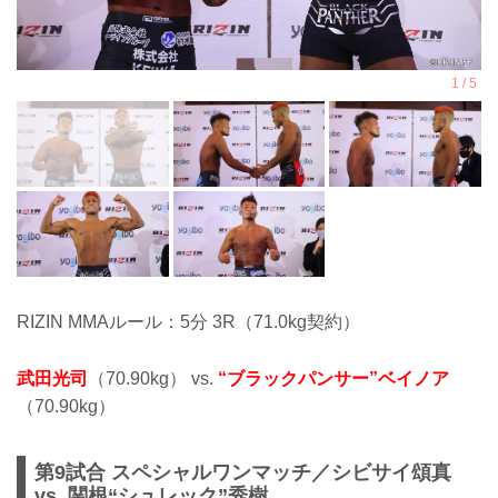
RIZIN MMAルール：5分 3R（71.0kg契約）
武田光司
（70.90kg） vs.
“ブラックパンサー”ベイノア
（70.90kg）
第9試合 スペシャルワンマッチ／シビサイ頌真
vs. 関根“シュレック”秀樹