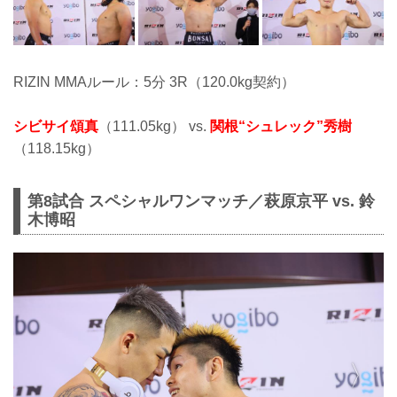
RIZIN MMAルール：5分 3R（120.0kg契約）
シビサイ頌真
（111.05kg） vs.
関根“シュレック”秀樹
（118.15kg）
第8試合 スペシャルワンマッチ／萩原京平 vs. 鈴
木博昭