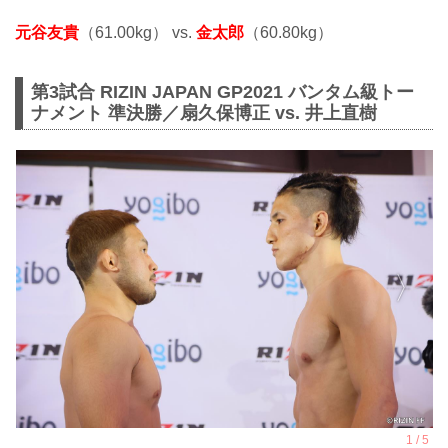
元谷友貴
（61.00kg） vs.
金太郎
（60.80kg）
第3試合 RIZIN JAPAN GP2021 バンタム級トー
ナメント 準決勝／扇久保博正 vs. 井上直樹