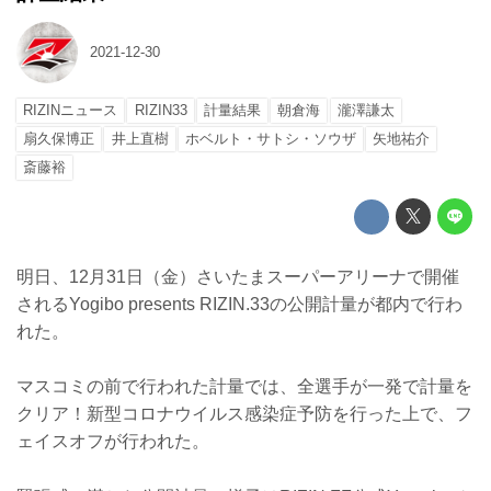
2021-12-30
RIZINニュース
RIZIN33
計量結果
朝倉海
瀧澤謙太
扇久保博正
井上直樹
ホベルト・サトシ・ソウザ
矢地祐介
斎藤裕
明日、12月31日（金）さいたまスーパーアリーナで開催
されるYogibo presents RIZIN.33の公開計量が都内で行わ
れた。
マスコミの前で行われた計量では、全選手が一発で計量を
クリア！新型コロナウイルス感染症予防を行った上で、フ
ェイスオフが行われた。