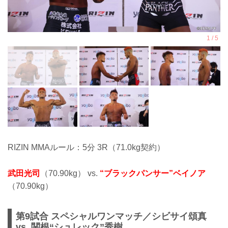
RIZIN MMAルール：5分 3R（71.0kg契約）
武田光司
（70.90kg） vs.
“ブラックパンサー”ベイノア
（70.90kg）
第9試合 スペシャルワンマッチ／シビサイ頌真
vs. 関根“シュレック”秀樹