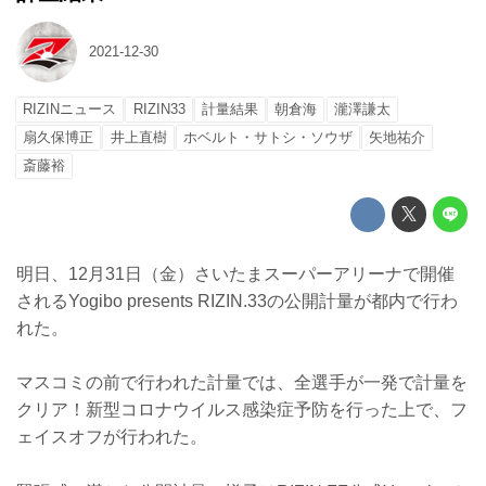
2021-12-30
RIZINニュース
RIZIN33
計量結果
朝倉海
瀧澤謙太
扇久保博正
井上直樹
ホベルト・サトシ・ソウザ
矢地祐介
斎藤裕
明日、12月31日（金）さいたまスーパーアリーナで開催
されるYogibo presents RIZIN.33の公開計量が都内で行わ
れた。
マスコミの前で行われた計量では、全選手が一発で計量を
クリア！新型コロナウイルス感染症予防を行った上で、フ
ェイスオフが行われた。