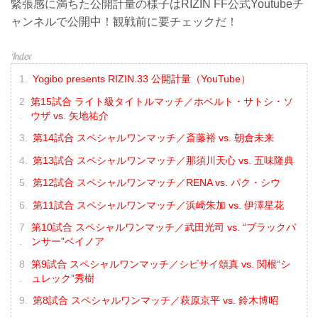
緊張感に満ちた公開計量の様子はRIZIN FF公式Youtubeチ
ャンネルで公開中！観戦前に要チェックだ！
Yogibo presents RIZIN.33 公開計量（YouTube）
第15試合 ライト級タイトルマッチ／ホベルト・サトシ・ソ
ウザ vs. 矢地祐介
第14試合 スペシャルワンマッチ／斎藤裕 vs. 朝倉未来
第13試合 スペシャルワンマッチ／那須川天心 vs. 五味隆典
第12試合 スペシャルワンマッチ／RENA vs. パク・シウ
第11試合 スペシャルワンマッチ／浜崎朱加 vs. 伊澤星花
第10試合 スペシャルワンマッチ／武田光司 vs. “ブラックパ
ンサー”ベイノア
第9試合 スペシャルワンマッチ／シビサイ頌真 vs. 関根“シ
ュレック”秀樹
第8試合 スペシャルワンマッチ／萩原京平 vs. 鈴木博昭