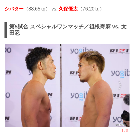
シバター
（88.65kg） vs.
久保優太
（76.20kg）
第5試合 スペシャルワンマッチ／祖根寿麻 vs. 太
田忍