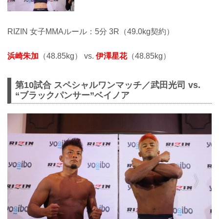
RIZIN 女子MMAルール：5分 3R（49.0kg契約）
浜崎朱加
（48.85kg） vs.
伊澤星花
（48.85kg）
第10試合 スペシャルワンマッチ／武田光司 vs.
“ブラックパンサー”ベイノア