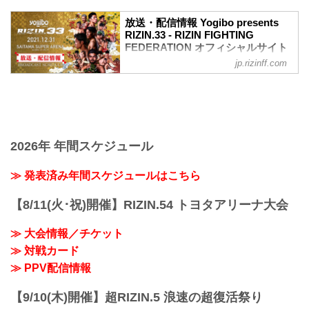
ワクチン接種記録や陰性証明書などは、
現状は必要ありません。
放送・配信情報 Yogibo presents
大会概要
RIZIN.33 - RIZIN FIGHTING
名称
FEDERATION オフィシャルサイト
Yogibo presents RIZIN.33
jp.rizinff.com
12月31日（金）さいたまスーパーアリー
日時
ナで開催されるYogibo presents RIZIN.33
2021年12月31日（金）11:30開場 / 13:30
の放送・配信情報をまとめたぞ！
開始
会場に行けない方は、Exciting RIZIN、
終了予定時間
RIZIN LIVEまたはスカパー！で、2021年
22:30～23:00
を締めくくる格闘技の祭典 RIZIN.33を全
※試合内容、イベント進行によって終了
試合リアルタイムで視聴しよう！
2026年 年間スケジュール
予定時間が前後することがありますので
放送・配信スケジュール一覧
ご了承ください。
事前番組
≫ 発表済み年間スケジュールはこちら
会場
日付 時間 放送・配信媒体 番組名・その
さいたまスーパーアリーナ
他
JR京浜東北線・JR上野東京ライン（宇都
【8/11(火･祝)開催】RIZIN.54 トヨタアリーナ大会
12/20（月） 20:30〜 RIZIN FF公式
宮線・高崎線）「さいたま新都心」駅か
YouTube RIZIN TV 〜大晦日勝敗予...
ら徒歩3分
≫ 大会情報／チケット
JR埼京線「北与野」駅...
≫ 対戦カード
≫ PPV配信情報
【9/10(木)開催】超RIZIN.5 浪速の超復活祭り