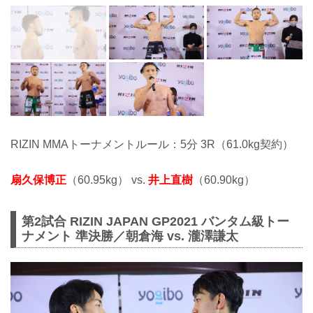
RIZIN MMAトーナメントルール：5分 3R（61.0kg契約）
扇久保博正
（60.95kg） vs.
井上直樹
（60.90kg）
第2試合 RIZIN JAPAN GP2021 バンタム級トー
ナメント 準決勝／朝倉海 vs. 瀧澤謙太