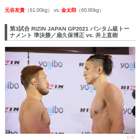
元谷友貴
（61.00kg） vs.
金太郎
（60.80kg）
第3試合 RIZIN JAPAN GP2021 バンタム級トー
ナメント 準決勝／扇久保博正 vs. 井上直樹