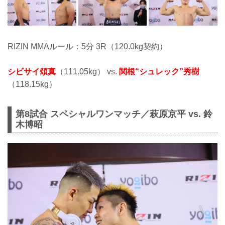
RIZIN MMAルール：5分 3R（120.0kg契約）
シビサイ頌真
（111.05kg） vs.
関根“シュレック”秀樹
（118.15kg）
第8試合 スペシャルワンマッチ／萩原京平 vs. 鈴
木博昭