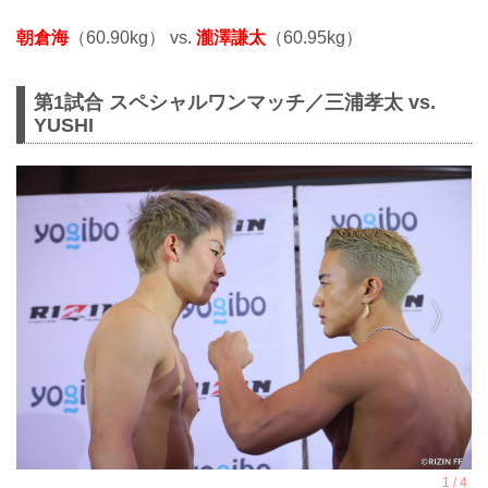
朝倉海
（60.90kg） vs.
瀧澤謙太
（60.95kg）
第1試合 スペシャルワンマッチ／三浦孝太 vs.
YUSHI