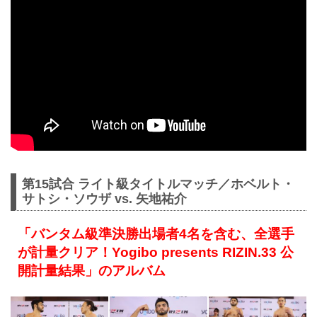
第15試合 ライト級タイトルマッチ／ホベルト・
サトシ・ソウザ vs. 矢地祐介
「バンタム級準決勝出場者4名を含む、全選手
が計量クリア！Yogibo presents RIZIN.33 公
開計量結果」のアルバム