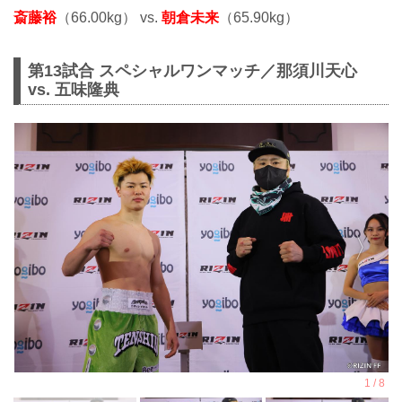
斎藤裕
（66.00kg） vs.
朝倉未来
（65.90kg）
第13試合 スペシャルワンマッチ／那須川天心
vs. 五味隆典