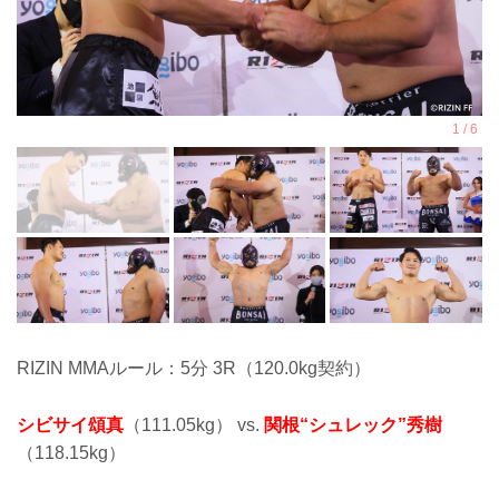
RIZIN MMAルール：5分 3R（120.0kg契約）
シビサイ頌真
（111.05kg） vs.
関根“シュレック”秀樹
（118.15kg）