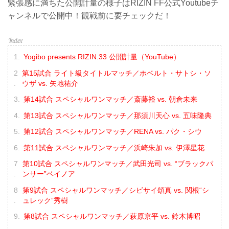
緊張感に満ちた公開計量の様子はRIZIN FF公式Youtubeチ
ャンネルで公開中！観戦前に要チェックだ！
Yogibo presents RIZIN.33 公開計量（YouTube）
第15試合 ライト級タイトルマッチ／ホベルト・サトシ・ソ
ウザ vs. 矢地祐介
第14試合 スペシャルワンマッチ／斎藤裕 vs. 朝倉未来
第13試合 スペシャルワンマッチ／那須川天心 vs. 五味隆典
第12試合 スペシャルワンマッチ／RENA vs. パク・シウ
第11試合 スペシャルワンマッチ／浜崎朱加 vs. 伊澤星花
第10試合 スペシャルワンマッチ／武田光司 vs. “ブラックパ
ンサー”ベイノア
第9試合 スペシャルワンマッチ／シビサイ頌真 vs. 関根“シ
ュレック”秀樹
第8試合 スペシャルワンマッチ／萩原京平 vs. 鈴木博昭