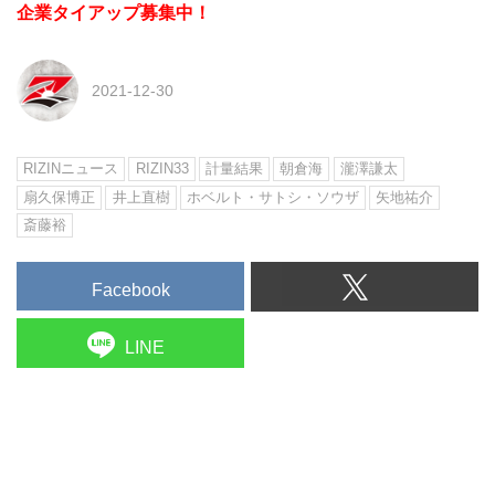
企業タイアップ募集中！
2021-12-30
RIZINニュース
RIZIN33
計量結果
朝倉海
瀧澤謙太
扇久保博正
井上直樹
ホベルト・サトシ・ソウザ
矢地祐介
斎藤裕
Facebook
LINE