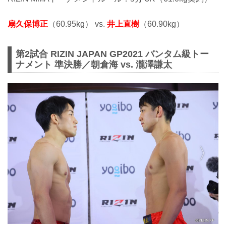
扇久保博正
（60.95kg） vs.
井上直樹
（60.90kg）
第2試合 RIZIN JAPAN GP2021 バンタム級トー
ナメント 準決勝／朝倉海 vs. 瀧澤謙太