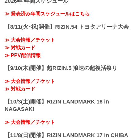
2026年 年間スケジュール
予定時間が前後することがありますので
放送・配信スケジュール一覧
ご了承ください。
事前番組
≫ 発表済み年間スケジュールはこちら
会場
日付 時間 放送・配信媒体 番組名・その
さいたまスーパーアリーナ
他
JR京浜東北線・JR上野東京ライン（宇都
【8/11(火･祝)開催】RIZIN.54 トヨタアリーナ大会
12/20（月） 20:30〜 RIZIN FF公式
宮線・高崎線）「さいたま新都心」駅か
YouTube RIZIN TV 〜大晦日勝敗予...
ら徒歩3分
≫ 大会情報／チケット
JR埼京線「北与野」駅...
≫ 対戦カード
≫ PPV配信情報
【9/10(木)開催】超RIZIN.5 浪速の超復活祭り
≫ 大会情報／チケット
≫ 対戦カード
【10/3(土)開催】RIZIN LANDMARK 16 in
NAGASAKI
≫ 大会情報／チケット
【11/8(日)開催】RIZIN LANDMARK 17 in CHIBA