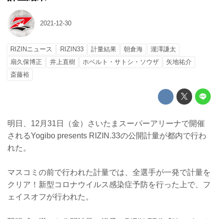
2021-12-30
RIZINニュース
RIZIN33
計量結果
朝倉海
瀧澤謙太
扇久保博正
井上直樹
ホベルト・サトシ・ソウザ
矢地祐介
斎藤裕
明日、12月31日（金）さいたまスーパーアリーナで開催
されるYogibo presents RIZIN.33の公開計量が都内で行わ
れた。
マスコミの前で行われた計量では、全選手が一発で計量を
クリア！新型コロナウイルス感染症予防を行った上で、フ
ェイスオフが行われた。