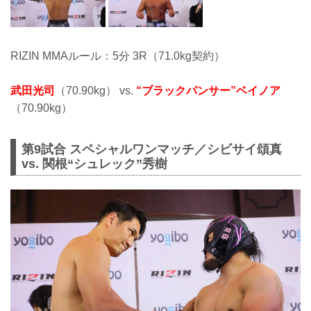
RIZIN MMAルール：5分 3R（71.0kg契約）
武田光司
（70.90kg） vs.
“ブラックパンサー”ベイノア
（70.90kg）
第9試合 スペシャルワンマッチ／シビサイ頌真
vs. 関根“シュレック”秀樹