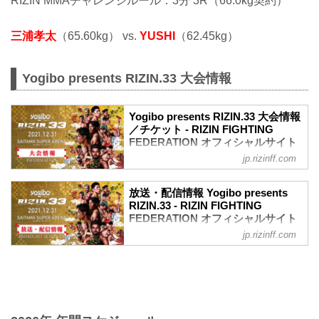
RIZIN MMAチャレンジルール：3分 3R（66.0kg契約）
三浦孝太
（65.60kg） vs.
YUSHI
（62.45kg）
Yogibo presents RIZIN.33 大会情報
Yogibo presents RIZIN.33 大会情報
／チケット - RIZIN FIGHTING
FEDERATION オフィシャルサイト
jp.rizinff.com
【12/29更新】お知らせ
ワクチン接種記録や陰性証明書などは、
現状は必要ありません。
放送・配信情報 Yogibo presents
大会概要
RIZIN.33 - RIZIN FIGHTING
名称
FEDERATION オフィシャルサイト
Yogibo presents RIZIN.33
jp.rizinff.com
12月31日（金）さいたまスーパーアリー
日時
ナで開催されるYogibo presents RIZIN.33
2021年12月31日（金）11:30開場 / 13:30
の放送・配信情報をまとめたぞ！
開始
会場に行けない方は、Exciting RIZIN、
終了予定時間
RIZIN LIVEまたはスカパー！で、2021年
22:30～23:00
を締めくくる格闘技の祭典 RIZIN.33を全
※試合内容、イベント進行によって終了
試合リアルタイムで視聴しよう！