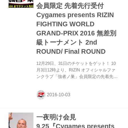
会員限定 先着先行受付
Cygames presents RIZIN
FIGHTING WORLD
GRAND-PRIX 2016 無差別
級トーナメント 2nd
ROUND/ Final ROUND
12月29日、31日のチケットをゲット！ 10
月3日12時より、RIZIN オフィシャルファ
ンクラブ「強者ノ巣」会員限定の先着先行
受付が開始された。 受付は10月10日(月)18
時まで。 なお、現時点では会員でない方も
入会すればチケット申込みが可能となって
いる。 チケット申込み及びオフィシャルフ
ァンクラブ「強者ノ巣」の詳細はこちらか
一夜明け会見
ら！ 大会概要 ◯大会名 Cygames presents
RIZIN FIGHTING WORLD GRAND-PRIX
9.25『Cygames presents