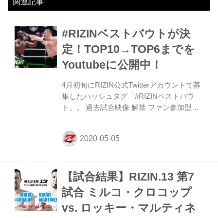
関連記事
#RIZINベストバウトが決
定！TOP10→TOP6までを
Youtubeに公開中！
4月初旬にRIZIN公式Twitterアカウントで募
集したハッシュタグ「#RIZINベストバウ
ト」。 過去試合映像 解禁 ファン参加型企
画#RIZINベストバウト 過去5試合の映像が
公開されたのを皮切りに、今後も続々と過
去の試合映像が公開予定 そこで！ファンの
皆さんが観たい試合を随時募集中#RIZINベ
ストバウト を付けて、試合名(『◯vs⚫︎』
【試合結果】RIZIN.13 第7
など)をツイートして下さいね‍♂️
pic.twitter.com/a5tDyOI482 — RIZIN FF
試合 ミルコ・クロコップ
OFFICIAL (@rizin_PR) April 3, 2020 そのハ
vs. ロッキー・マルティネ
ッシュタグを集計し、みなさんが選んだ