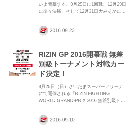
いよ開幕する。9月25日に1回戦、12月29日
PRIDE無差別級で優勝をした...
に準々決勝、そして12月31日大みそかに準
決勝・決勝が行なわれグランプリ優勝者が
決定する。出場者は世界中の格闘技団体か
ら代表された14名。1回戦は12選手が闘
い、シード枠としてヴァンダレイ・シウ
バ、さらにまだ明かされていないもう１選
RIZIN GP 2016開幕戦 無差
手が12月29日の準々決勝からの出場とな
る。 世界一強い男の称号を得るために
別級トーナメント対戦カー
RIZINの舞台に集結した強豪ファイターた
ド決定！
ち。そのなかでも今回の無差別級グランプ
リに大きなインパクトを与えたのがミル
9月25日（日）さいたまスーパーアリーナ
コ・クロコップの電撃参戦だ。 1990年代後
にて開催される『RIZIN FIGHTING
半から2000年代にかけ日本中に巻き起こ
WORLD GRAND-PRIX 2016 無差別級トー
っ...
ナメント開幕戦』の対戦カードが決定。 9
月9日（金）放送のフジテレビ
「FUJIYAMA FIGHT CLUB」番組内でアナ
ウンスされた。この発表をもって、全13カ
ードが出揃ったことになる。 注目されてい