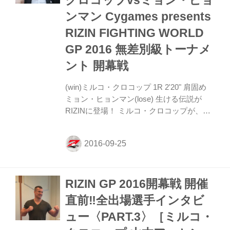
クロコップvsミョン・ヒョ
ン・モルダフスキー、イリー・プロハース
カ、そして、榊原大会実行委員長が出席。
ンマン Cygames presents
はじめに榊原大会実行委員長から「昨...
RIZIN FIGHTING WORLD
GP 2016 無差別級トーナメ
ント 開幕戦
(win)ミルコ・クロコップ 1R 2'20" 肩固め
ミョン・ヒョンマン(lose) 生ける伝説が
RIZINに登場！ ミルコ・クロコップが、ア
ジア重量級最強の男「コリアンモンスタ
ー」、ミョン・ヒョンマンと拳を突き合わ
せる。無差別級トーナメント開幕戦、
RIZINトーナメントルール5分2Rで行われ
る。 1R、組み付きから膝蹴りを放ってき
RIZIN GP 2016開幕戦 開催
たのはヒョンマン。しかしミルコが組み付
きからのテイクダウンに成功すると、あっ
直前‼︎全出場選手インタビ
さりとマウントポジションを奪取して強烈
ュー〈PART.3〉［ミルコ・
な左フックを落としていく。そして肩固め
を極めるとヒョンマンはタップ。ミルコが