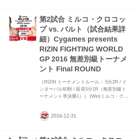
アックバリとミルコ・クロコップ。髙田延
彦・RIZIN統括本部長からチャンピオンベ
第2試合 ミルコ・クロコッ
ルトが披露されると試合開始。 1R、アリ
アックバリが左フック、そして右フックを
プ vs. バルト（試合結果詳
出すがこれは空を切る。組み付きに行った
細）Cygames presents
のはアリアックバリ、そのままミルコをコ
ーナーに追い込むとひざを当てていくが、
RIZIN FIGHTING WORLD
ミルコはこれを強引に引き離し、リング中
GP 2016 無差別級トーナメ
央へ...
ント Final ROUND
［RIZIN トーナメントルール： 5分2R / イ
ンターバル60秒 / 延長5分1R（無差別級ト
ーナメント準決勝1）］ (Win)ミルコ・クロ
コップ vs. バルト(Lose) 1R 0分49秒 KO 無
差別級トーナメント準決勝・第1試合。
1R、突っ込んでミルコをコーナーに押し込
んだバルトだったが、密着した状態でミル
コの左ひざ蹴りがバルトのボディを捕ら
え、この一発で秒殺KO！ミルコが決勝進