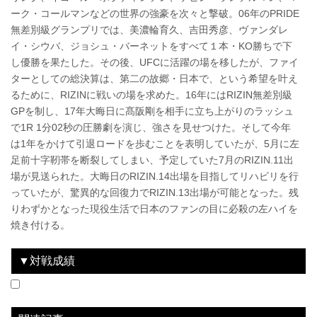
ーク・コールマンなどの世界の強豪を次々と撃破。06年のPRIDE
無差別級グランプリでは、美濃輪育久、吉田秀彦、ヴァンダレ
イ・シウバ、ジョシュ・バーネットをすべて１本・KO勝ちで下
し優勝を果たした。その後、UFCに活躍の場を移したが、ファイ
ターとしての総決算は、第二の故郷・日本で、という希望を叶え
るために、RIZINに戦いの場を求めた。16年にはRIZIN無差別級
GPを制し、17年大晦日に髙阪剛を相手に立ち上がりのラッシュ
で1R 1分02秒の圧勝劇を演じ、強さを見せつけた。そして今年
は1年をかけて引退ロードを歩むことを表明していたが、5月に左
足前十字靭帯を断裂してしまい、予定していた7月のRIZIN.11出
場が見送られた。大晦日のRIZIN.14出場を目指してリハビリを行
っていたが、驚異的な回復力でRIZIN.13出場が可能となった。残
りわずかとなった現役生活で日本のファンの目に必殺の左ハイを
焼き付ける。
▼対戦成績
2016.9.25
Cygames presents RIZIN GP 2016開幕戦
WIN
2016.12.29
Cygames presents RIZIN FIGHTING WORLD GP 2016 無差別級トーナメント 2nd ROUND
WIN
2016.12.31
Cygames presents RIZIN FIGHTING WORLD GP 2016 無差別級トーナメント Final ROUND
WIN
2016.12.31
Cygames presents RIZIN FIGHTING WORLD GP 2016 無差別級トーナメント Final ROUND
WIN
2017.12.31
RIZIN.9 RIZIN FIGHTING WORLD GRAND-PRIX 2017 バンタム級トーナメント＆女子スーパーアトム級トーナメントFinal ROUND
WIN
2018.9.30
RIZIN.13
WIN
vs
vs
vs
vs
vs
vs
ミョン・ヒョンマン
キング・モー
バルト
アミール・アリアックバリ
髙阪剛
ロッキー・マルティネス
1R 2分20秒 肩固め
2R 1分41秒 TKO
1R 0分49秒 KO
1R 2分02秒 KO
1R 1分02秒 TKO（レフェリーストップ）
1R 4分56秒 TKO（レフェリーストップ：負傷）