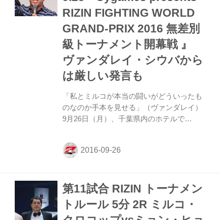
2016 無差別級トーナメント 2nd ROUND／
RIZIN FIGHTING WORLD
Final ROUND ◯開催日時 2016年12月29日
(木)／12月31日(土)...
GRAND-PRIX 2016 無差別
級トーナメント開幕戦 』
ヴァンダレイ・シウバから
は厳しい発言も
「私とミルコが本当の闘いがどういったも
のなのか手本を見せる」（ヴァンダレイ）
9月26日（月）、千葉県内のホテルで
9.25『Cygames presents RIZIN FIGHTING
WORLD GRAND-PRIX 2016 無差別級トー
ナメント開幕戦 』（さいたまスーパーアリ
ーナ）の一夜明け会見が行なわれた。会見
にはヴァンダレイ・シウバ、ミルコ・クロ
第11試合 RIZIN トーナメン
コップ、ギャビ・ガルシア、RENA、山本
アーセン、村田夏南子、シモン・バヨル、
トルール 5分 2R ミルコ・
アミール・アリアックバリ、ワレンティ