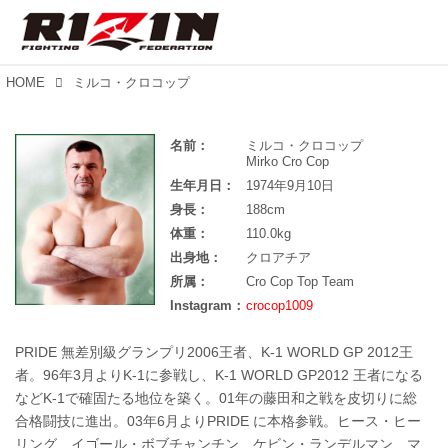
HOME
ミルコ・クロコップ
名前：
ミルコ・クロコップ
Mirko Cro Cop
生年月日：
1974年9月10日
身長：
188cm
体重：
110.0kg
出身地：
クロアチア
所属：
Cro Cop Top Team
Instagram：
crocop1009
PRIDE 無差別級グランプリ2006王者、K-1 WORLD GP 2012王
者。96年3月よりK-1に参戦し、K-1 WORLD GP2012 王者になる
などK-1で確固たる地位を築く。01年の藤田和之戦を皮切りに総
合格闘技に進出。03年6月よりPRIDE に本格参戦。ヒース・ヒー
リング、イゴール・ボブチャンチン、ケビン・ランデルマン、マ