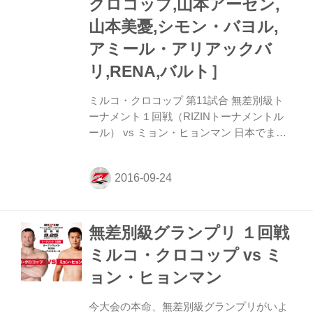
クロコップ,山本アーセン,
秒殺勝利をおさめた。 ミルコは「コンバン
山本美憂,シモン・バヨル,
ワ！ このさいたまに戻れて、...
アミール・アリアックバ
リ,RENA,バルト］
ミルコ・クロコップ 第11試合 無差別級ト
ーナメント１回戦（RIZINトーナメントル
ール） vs ミョン・ヒョンマン 日本でまた
戦えることができるのはとても嬉しい。
PRIDE、K-1とさいたまスーパーリーナで
戦うのは今回で31回目となる。 RIZINのス
タッフもかつてPRIDEをやっていた人間だ
し、あの頃の事はとても私の記憶に残って
無差別級グランプリ １回戦
いる。今回の試合に向けてかなりハードな
キャンプを行なってきた。 決して今回の対
ミルコ・クロコップ vs ミ
戦相手の実力を見下してきてはいけない。
ョン・ヒョンマン
彼は私よりも12歳も若く、パワーもあるか
ら戦う相手として不足はない。 私には経験
今大会の本命、無差別級グランプリがいよ
値というものがあるわけだが。過去に