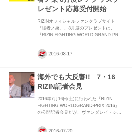
い！ このほか、K-1スーパー・フェザー級
レゼント応募受付開始
世界最強決定トーナメントの最新情報、毎
月恒例...
RIZINオフィシャルファンクラブサイト
『強者ノ巣』、8月度のプレゼントは、
『RIZIN FIGHTING WORLD GRAND-PRIX
2016 開幕戦』に出場する5選手のサイング
ッズ！ RIZIN FF オフィシャルファンクラ
ブサイト強者ノ巣 会員限定2016年8月度プ
レゼント ・RIZIN FIGHTING WORLD GP
2016 無差別級トーナメント 女子選手サイ
海外でも大反響!! 7・16
ン入りB2ポスター 3名様 山本美憂選手・
RENA選手・村田夏南子選手の3名のサイン
RIZIN記者会見
入り ・ミルコ・クロコップ選手直筆サイン
入りカードホルダー 1名様 ※カードホルダ
2016年7月16日(土)に行われた『RIZIN
ーは首から下げる名刺などを入れるケース
FIGHTING WORLDGRAND-PRIX 2016』
です。...
の公開記者会見だが、ヴァンダレイ・シウ
バ、ミルコ・クロコップの参戦など、海外
でも多くのメディアにニュースとして取り