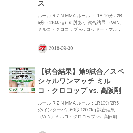
RIZINベストバウト...
ス
ルール RIZIN MMA ルール ： 1R 10分 / 2R
5分（110.0kg）※肘あり 試合結果 （WIN）
ミルコ・クロコップ vs. ロッキー・マルテ
ィネス（LOSE） 1R 4分56秒 TKO（レフェ
リーストップ：負傷） 試合内容 1R、ミル
コはジャブ。ロッキーはロー、ミドル。ミ
ルコは左ミドルも出していく。蹴り足をキ
ャッチして組みついたロッキーだが、ブレ
【試合結果】第9試合／スペ
イクに。ミルコはジャブから左ストレート
も伸ばす。ロッキーもパンチを返し、主導
シャルワンマッチ ミル
権の奪い合い。ミルコは左のヒジも。組み
コ・クロコップ vs. 髙阪剛
付き、コーナーに押し込んだロッキーはミ
ルコの太ももにパンチ。ブレイク後もロッ
ルール RIZIN MMA ルール：1R10分/2R5
キーがパンチから組んで押し込む。ミル...
分/インターバル60秒 120.0kg 試合結果
（WIN）ミルコ・クロコップ vs. 髙阪剛
（LOSE） 1R 1分02秒 TKO(レフェリース
トップ) 試合内容 「今が全盛期か!? ミルコ