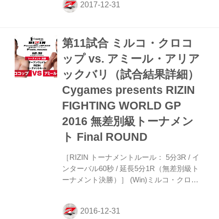
が戦慄の秒殺KO勝ち!!」 1R、両者ともに
前に出て打ち合いに。髙阪の右フックがヒ
ット。だが髙阪の右フックが空振りをして
第11試合 ミルコ・クロコ
態勢を崩すと、ミルコが一気にラッシュ。
後方からパンチの連打を当ててグラウンド
ップ vs. アミール・アリア
に持ち込むと、最後は髙阪の顔面にパウン
ックバリ（試合結果詳細）
ドの雨を降らしてレフェリーが試合をスト
ップ。 ミルコが秒殺勝利をおさめた。 ミ
Cygames presents RIZIN
ルコは「サンキューベリマッチ。今日は...
FIGHTING WORLD GP
2016 無差別級トーナメン
ト Final ROUND
［RIZIN トーナメントルール： 5分3R / イ
ンターバル60秒 / 延長5分1R（無差別級ト
ーナメント決勝）］ (Win)ミルコ・クロコ
ップ vs. アミール・アリアックバリ(Lose)
1R 2分02秒 KO 無差別級トーナメント決
勝。 勝ち上がってきたのはアミール・アリ