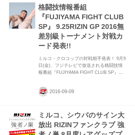
格闘技情報番組
たミルコ・クロコップの対戦相手は、韓国
ROAD FCを代表して参戦するミョン・ヒ
『FUJIYAMA FIGHT CLUB
ョンマンに決定。ヒョンマンはキックボク
SP』 9.25RIZIN GP 2016無
サーとしては百戦錬磨。MMAでも3勝を挙
げておりその全てがKO勝利というストラ
差別級トーナメント対戦カ
イカーだ。 他、対戦カードは以下の通りと
ード発表!!
なる。 イリー...
ミルコ・クロコップの対戦相手発表！ 9月9
日(金)、フジテレビで放送される格闘技情
報番組『FUJIYAMA FIGHT CLUB SP』
は、9月25日（日）さいたまスーパーアリ
ーナで開催される『RIZIN FIGHTING
WORLD GP 2016 無差別級トーナメント 開
幕戦』の対戦カードを発表！ ミルコ・クロ
コップの対戦相手は誰になるのか？ また、
ミルコ、シウバのサイン大
イリー・プロハースカ、アミール・アリア
ックバリ、テオドラス・オークストリス 、
放出 RIZINファンクラブ 強
カール・アルブレックソン、ワレンティ
者ノ巣 8月度レアグッズプ
ン・モルダフスキーの対戦相手も見逃せな