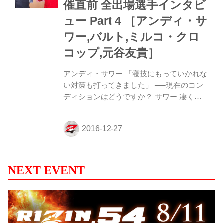
催直前 全出場選手インタビ
2R、左右のジャブで前に出ていくモー。ま
たもミルコは左ハイを出すが、モーはガー
ュー Part 4 ［アンディ・サ
ドして右ストレートを繰り出していく。...
ワー,バルト,ミルコ・クロ
コップ,元谷友貴］
アンディ・サワー 「寝技にもっていかれな
い対策も打ってきました」 ──現在のコン
ディションはどうですか？ サワー 凄くい
いです。良好です。もう準備万端という感
じで、明後日に備えたいと思います。 ──
シュートボクシングの試合を挟んで、MMA
の試合になりますけど、どうですか？ サワ
ー ずっと寝技というばかりではなく、細か
く動いたりしました。そういう試合運びは
NEXT EVENT
しましたけども。 ──前回クルックシャン
ク選手との試合では持ち味を出せなかった
ですけど、今回はどういう試合を見せたい
ですか？ サワー 2人ともレスラー出身で似
ているような感じですけど、ダロンは寝技