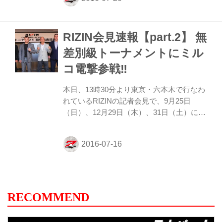
上げられ、大きな反響があった。 代表的な
ものとしてESPN.comのニュースを要約し
たものを紹介するが、それ以外にも
RIZIN会見速報【part.2】 無
MMAJunkie.com、MMAFighting.com、
MixedMartialArts.com…多くのメディアで
差別級トーナメントにミル
も紹介された。 【ESPN.com】 Mirko
コ電撃参戦‼︎
Filipovic, Wanderlei Silva to fight in RIZ...
本日、13時30分より東京・六本木で行なわ
れているRIZINの記者会見で、9月25日
（日）、12月29日（木）、31日（土）にか
けて行われる『RIZIN FIGHTING WORLD
GRAND-PRIX 2016無差別級トーナメン
ト』の詳細が発表された。 トーナメントは
総勢16人の選手で行なわれ、1回戦
（9.25）、ベスト８の準決勝(12.29）、準
決勝＆決勝（12.31）で争われる。 現在こ
のトーナメントに参加が決定している選手
RECOMMEND
は、ヴァンダレイ・シウバ、バルト、藤田
和之、ミルコ・クロコップ。この時点で、