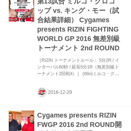
第13試合 ミルコ・クロコ
出を決めた。 バルトのコメント ──試合の
ップ vs. キング・モー（試
感想をお願いします。 バルト ちょっと一
合結果詳細） Cygames
昨日の試合が終わってから、緊張感があっ
て、今日の試合怖かったんですよね。向こ
presents RIZIN FIGHTING
うもそうだったかもしれないけど、リング
WORLD GP 2016 無差別級
に...
トーナメント 2nd ROUND
［RIZIN トーナメントルール： 5分2R / イ
ンターバル60秒 / 延長5分1R（無差別級ト
ーナメント2回戦4）］ (Win)ミルコ・クロ
コップ vs. キング・モー(Lose) 2R 1分41秒
TKO 無差別級トーナメント二回戦。 1R、
モーがミルコの左足首を掴んでテイクダウ
ン成功。トップポジションからパウンドを
落としていく。この状態が続き、2分30秒
Cygames presents RIZIN
過ぎにレフェリーがブレイク。モーの組み
付きを離したミルコは左ハイで牽制。さら
FWGP 2016 2nd ROUND開
に左ミドルをモーの脇腹にヒットさせる。