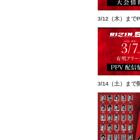
3/12（木）ま
3/14（土）ま