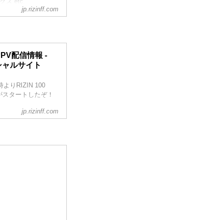
クス etc.
jp.rizinff.com
PPV配信情報 -
フィシャルサイト
ナ」オフィシャルサイト
C.)のオフィシャルサイ
りRIZIN 100
メントが行き交う、
て販売がスタートしたぞ！
jp.rizinff.com
金）23:59まで販
解説ありで試合を見
2を全試合リアルタイ