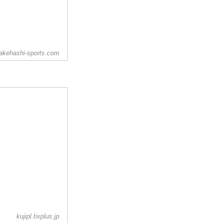
akehashi-sports.com
kujipl.tixplus.jp