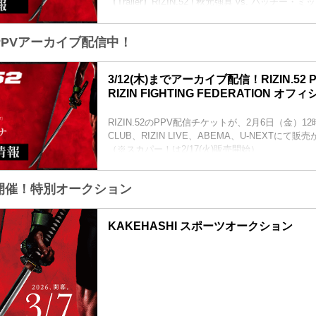
【Trailer】RIZIN.52 | 秋元強真 vs. パッチー・ミッ
youtu.be
RIZIN.52 大会概要
でPPVアーカイブ配信中！
開催日時
2026年3月7日（土）12:30開場／14:00開始
会場
3/12(木)までアーカイブ配信！RIZIN.52 
有明アリーナ
RIZIN FIGHTING FEDERATION オ
TOKYO ARIAKE ARENA｜「東京有明アリー
東京有明アリーナ(TOKYO ARIAKE ARENA IN
RIZIN.52のPPV配信チケットが、2月6日（金）12時よ
トです。東京の文化とグローバルなエンタテイン
CLUB、RIZIN LIVE、ABEMA、U-NEXTに
新たな時代のTOKYOベイエリアへ。...
（※スカパー！は2/17(火)販売開始）
お得なPPV前売りチケットは、大会前日の3月6日（
売！
で開催！特別オークション
会場に来られない方、また会場にも行くが実況・
たい方は是非、お好きな配信サービスでRIZIN.5
ムで視聴しよう！
KAKEHASHI スポーツオークション
PPV販売スケジュール一覧
配信日時 料金 配信媒体 アーカ...