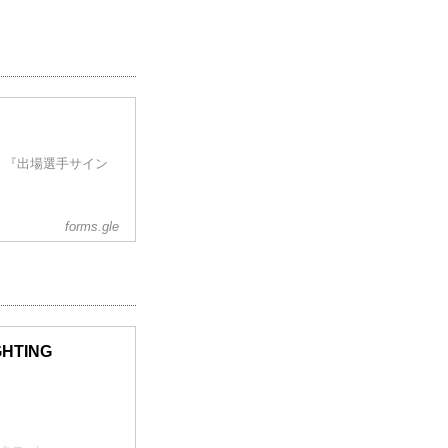
、『出場選手サイン
forms.gle
GHTING