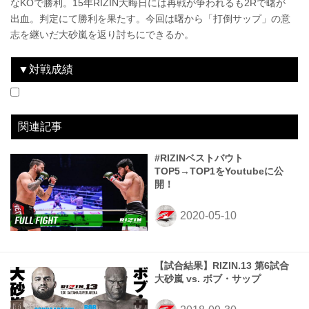
なKOで勝利。15年RIZIN大晦日には再戦が争われるも2Rで曙が
出血。判定にて勝利を果たす。今回は曙から「打倒サップ」の意
志を継いだ大砂嵐を返り討ちにできるか。
▼対戦成績
2015.12.31
IZAの舞
WIN
2018.9.30
RIZIN.13
WIN
vs
vs
曙太郎
大砂嵐
2R 0:47終了 判定3-0
3R 判定 0-3
関連記事
#RIZINベストバウト
TOP5→TOP1をYoutubeに公
開！
【試合結果】RIZIN.13 第6試合
大砂嵐 vs. ボブ・サップ