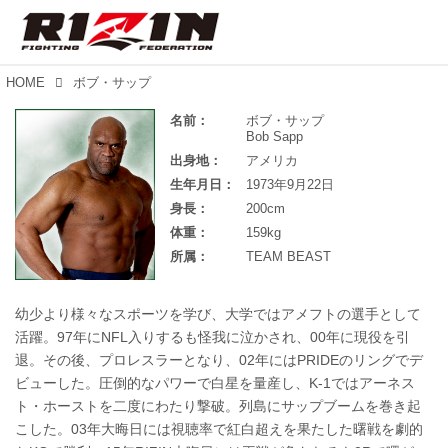
HOME
ボブ・サップ
名前：
ボブ・サップ
Bob Sapp
出身地：
アメリカ
生年月日：
1973年9月22日
身長：
200cm
体重：
159kg
所属：
TEAM BEAST
幼少より様々なスポーツを学び、大学ではアメフトの選手として
活躍。97年にNFL入りするも怪我に泣かされ、00年に現役を引
退。その後、プロレスラーとなり、02年にはPRIDEのリングでデ
ビューした。圧倒的なパワーで白星を量産し、K-1ではアーネス
ト・ホーストを二度にわたり撃破。列島にサップブームを巻き起
こした。03年大晦日には視聴率で紅白超えを果たした曙戦を劇的