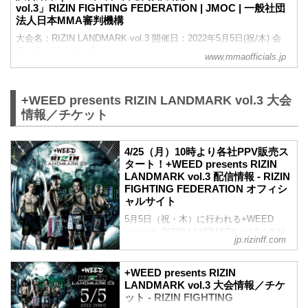
vol.3」RIZIN FIGHTING FEDERATION | JMOC | 一般社団
法人日本MMA審判機構
大会名：RIZIN LANDMARK vol.3 開催日：2022年5月5日(祝/木) 会
場：非公開 主催：R
www.mmaofficials.jp
+WEED presents RIZIN LANDMARK vol.3 大会
情報／チケット
4/25（月）10時より各社PPV販売ス
タート！+WEED presents RIZIN
LANDMARK vol.3 配信情報 - RIZIN
FIGHTING FEDERATION オフィシ
ャルサイト
5月5日（祝・木）に行われる+WEED
presents RIZIN LANDMARK vol.3の各社
jp.rizinff.com
配信サービスのPPV配信チケットが、本
日4月25日（月）10時より販売スタート！
会場に来れない方はお好きな配信サービ
+WEED presents RIZIN
スで+WEED presents RIZIN LANDMARK
LANDMARK vol.3 大会情報／チケ
ット - RIZIN FIGHTING
vol.3を、全試合リアルタイムで視聴しよ