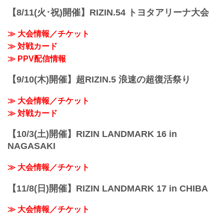
ての率直な感想をお願いします。
関鉄矢 試合後インタビュー / +WEED
金原 やっぱこう、タッグの難しさ、グラ
【8/11(火･祝)開催】RIZIN.54 トヨタアリーナ大会
presents RIZIN LANDMARK vol.3
ップリングの難しさ、ちょっと観客も
youtu.be
い...
≫ 大会情報／チケット
ーー試合後の率直な感想をお願いしま
す。
≫ 対戦カード
関 まあ、勝てたのはホッとはしているん
≫ PPV配信情報
ですけど、ちょっと反省するのが多いか
な？そんな試合です。
【9/10(木)開催】超RIZIN.5 浪速の超復活祭り
ーーそれは、試合直後にマイクで話して
いたよ...
≫ 大会情報／チケット
≫ 対戦カード
【10/3(土)開催】RIZIN LANDMARK 16 in
NAGASAKI
≫ 大会情報／チケット
【11/8(日)開催】RIZIN LANDMARK 17 in CHIBA
≫ 大会情報／チケット