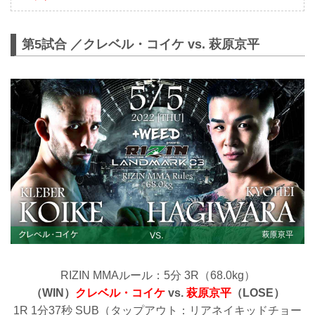
第5試合 ／クレベル・コイケ vs. 萩原京平
RIZIN MMAルール：5分 3R（68.0kg）
（WIN）
クレベル・コイケ
vs.
萩原京平
（LOSE）
1R 1分37秒 SUB（タップアウト：リアネイキッドチョー