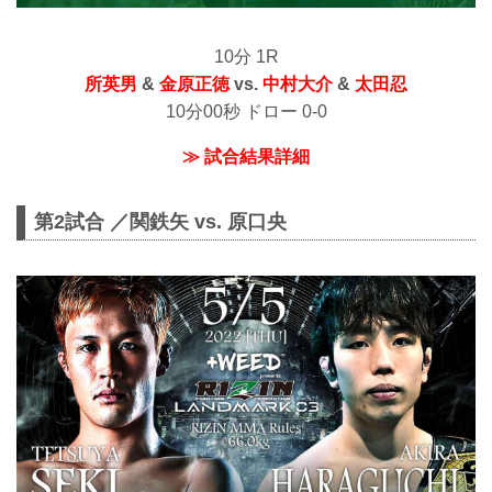
10分 1R
所英男
&
金原正徳
vs.
中村大介
&
太田忍
10分00秒 ドロー 0-0
≫ 試合結果詳細
第2試合 ／関鉄矢 vs. 原口央