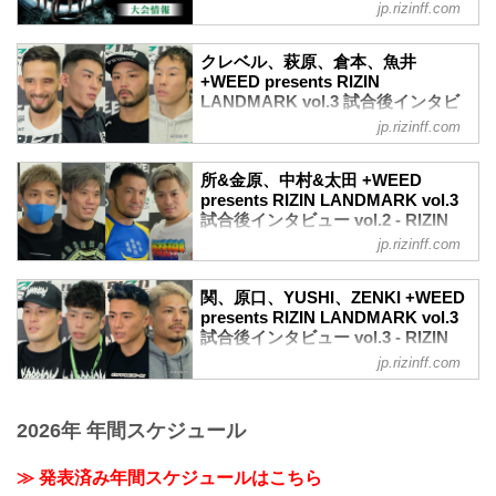
FEDERATION オフィシャルサイト
う！
jp.rizinff.com
PPV配信チケット価格
大会概要
券種 販売期間 価格
名称
クレベル、萩原、倉本、魚井
前売りチケット 〜5/4（祝・水）23:59
+WEED presents RIZIN LANDMARK
+WEED presents RIZIN
3,300円（税込）
vol.3
LANDMARK vol.3 試合後インタビ
当日チケット 5/5（祝・木）0:00〜 3,...
日時
ュー vol.1 - RIZIN FIGHTING
jp.rizinff.com
2022年5月5日（祝・木）18:00開場 /
FEDERATION オフィシャルサイト
19:00開始
5月5日（祝・木）に開催された+WEED
会場
所&金原、中村&太田 +WEED
presents RIZIN LANDMARK vol.3の出場
presents RIZIN LANDMARK vol.3
都内某所
選手たちの試合後インタビューを公開！
試合後インタビュー vol.2 - RIZIN
※ご来場のお客様のみお知らせいたしま
クレベル・コイケ「次はタイトルマッチ
FIGHTING FEDERATION オフィシ
す。
jp.rizinff.com
でよろしくお願いします！」
ャルサイト
主催
クレベル・コイケ 試合後インタビュー /
RIZIN FIGHTING FEDERATION
5月5日（祝・木）に開催された+WEED
+WEED presents RIZIN LANDMARK
関、原口、YUSHI、ZENKI +WEED
冠協賛
presents RIZIN LANDMARK vol.3の出場
vol.3
presents RIZIN LANDMARK vol.3
+WEED
選手たちの試合後インタビューを公開！
試合後インタビュー vol.3 - RIZIN
youtu.be
≫ +WEED（外部サイト）
所英男「やられ役で終わっちゃいまし
FIGHTING FEDERATION オフィシ
ーー宣言通りのリアネイキッドチョーク
jp.rizinff.com
【5/4更新】来場のご案内
た」金原正徳「色々難しいなと痛感」
ャルサイト
でした。今のお気持ちは？
項目 実施の有無 補足
所英男 & 金原正徳 試合後インタビュー /
クレベル 嬉しいです。ハハハハハ！良か
5月5日（祝・木）に開催された+WEED
当日券 なし ※ご購入者、当選者のみ来場
+WEED presents RIZIN LANDMARK
ったね、ありがとうございます。
presents RIZIN LANDMARK vol.3の出場
2026年 年間スケジュール
可
vol.3
ーー目の傷が痛そうで...
選手たちの試合後インタビューを公開！
売店 なし ※飲み物の持ち込み可
youtu.be
関鉄矢「派手に勝ちたい！派手に勝ちた
(但し食べ物、ビン、カン、アルコールの
≫ 発表済み年間スケジュールはこちら
ーーグラップリングタッグマッチを終え
いです！」
持...