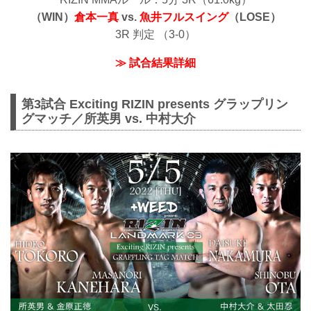
（WIN）
倉本一真
vs.
魚井フルスイング
（LOSE）
3R 判定 （3-0）
≫ 試合結果詳細
第3試合 Exciting RIZIN presents グラップリン
グマッチ／所英男 vs. 中村大介