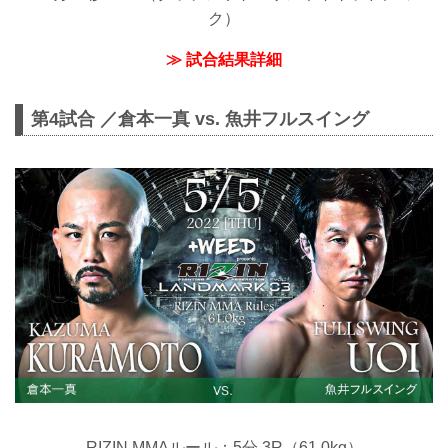
ク）
≫ 試合結果詳細
第4試合 ／倉本一真 vs. 魚井フルスイング
RIZIN MMAルール：5分 3R（61.0kg）