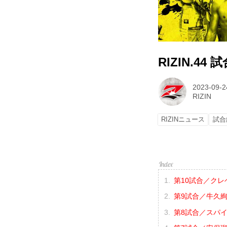
RIZIN.44
2023-09-2
RIZIN
RIZINニュース
試合
第10試合／クレベ
第9試合／牛久絢太
第8試合／スパイ