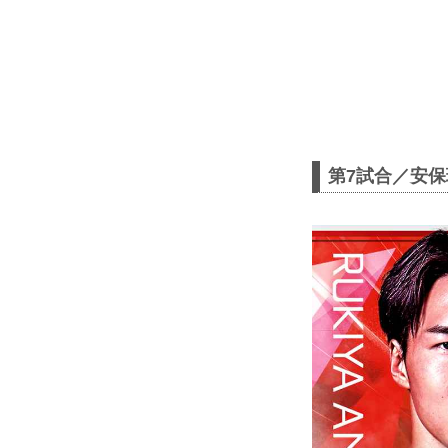
第7試合／安保