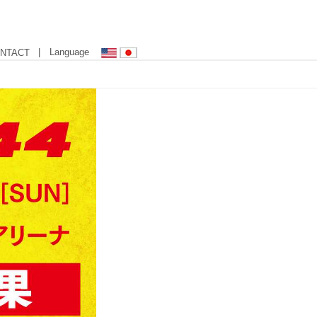
| Language
NTACT