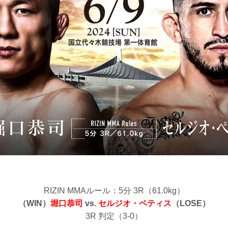
RIZIN MMAルール：5分 3R（61.0kg）
（WIN）
堀口恭司
vs.
セルジオ・ペティス
（LOSE）
3R 判定（3-0）