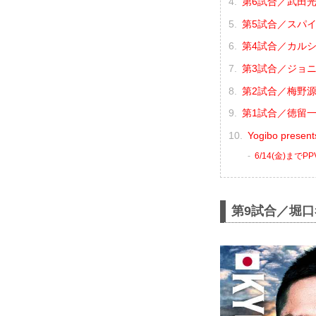
第6試合／武田光
第5試合／スパイ
第4試合／カルシ
第3試合／ジョニ
第2試合／梅野源
第1試合／徳留一
Yogibo prese
6/14(金)まで
第9試合／堀口