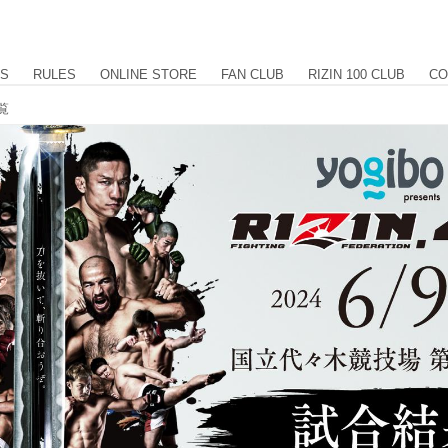
US
RULES
ONLINE STORE
FAN CLUB
RIZIN 100 CLUB
CO
一覧