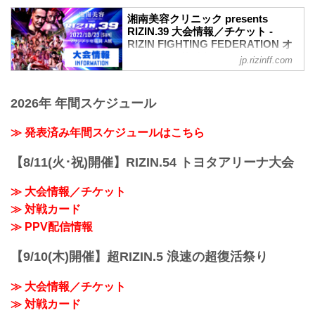
湘南美容クリニック presents
RIZIN.39 大会情報／チケット -
RIZIN FIGHTING FEDERATION オ
フィシャルサイト
jp.rizinff.com
MOVIE
【Trailer】湘南美容クリニック presents
2026年 年間スケジュール
RIZIN.39 in マリンメッセ福岡
youtu.be
大会概要
≫ 発表済み年間スケジュールはこちら
名称
湘南美容クリニック presents RIZIN.39
【8/11(火･祝)開催】RIZIN.54 トヨタアリーナ大会
日時
2022年10月23日（日） 12:30開場 / 14:00
≫ 大会情報／チケット
開始
≫ 対戦カード
終了予定時間
20:00〜21:00頃
≫ PPV配信情報
※試合内容、イベント進行によって終了
予定時間が前後することがありますので
【9/10(木)開催】超RIZIN.5 浪速の超復活祭り
ご了承ください。
会場
≫ 大会情報／チケット
マリンメッセ福岡 Ａ館
福岡市地下鉄「呉服町」駅より徒歩15分
≫ 対戦カード