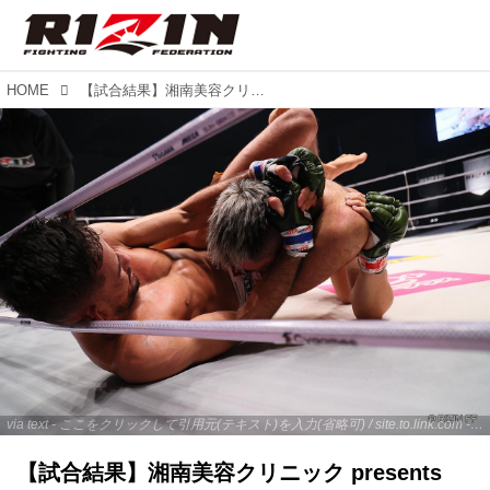
HOME
【試合結果】湘南美容クリニック presents RIZIN.39 第12試合／牛久絢太郎 vs. クレベル・コイケ
via text - ここをクリックして引用元(テキスト)を入力(省略可) / site.to.link.com - ここをクリックして引用元を入力(省略可)
【試合結果】湘南美容クリニック presents