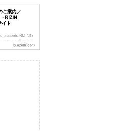
のご案内／
- RIZIN
ルサイト
esents RIZIN師
ージサイド席に該当
jp.rizinff.com
。
、ご購入いただきま
願い致します。
ご返金いたします。