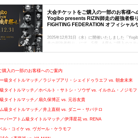
大会チケットをご購入の一部のお客様へ
Yogibo presents RIZIN師走の超強者祭り 
FIGHTING FEDERATION オフィシャ
2025年12月31日（水）に開催いたしました「Yogibo pr
走の超強者祭り」にて、S席、A席をご購入のステ
する一部のお客様に対して、返金対応を行います
各プレイガイドにより返金方法が異なりますので
したプレイガイドの返金方法に従いお手続きをお
返金金額
ご購入の一部のお客様へのご案内
S席 10,000円
A席 5,000円
ザー級タイトルマッチ／ラジャブアリ・シェイドゥラエフ vs. 朝倉未来
イープラス返金方法
ト級タイトルマッチ／ホベルト・サトシ・ソウザ vs. イルホム・ノジモフ
『ウェルネット送金サービス』を利用して代金を
手続きが可能になりましたら、再度メ...
イ級タイトルマッチ／扇久保博正 vs. 元谷友貴
タム級タイトルマッチ／井上直樹 vs. ダニー・サバテロ
スーパーアトム級タイトルマッチ／伊澤星花 vs. RENA
ベル・コイケ vs. ヴガール・ケラモフ