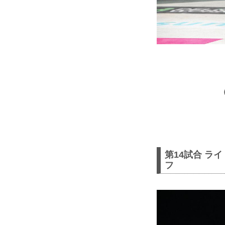
第14試合 ラ
フ