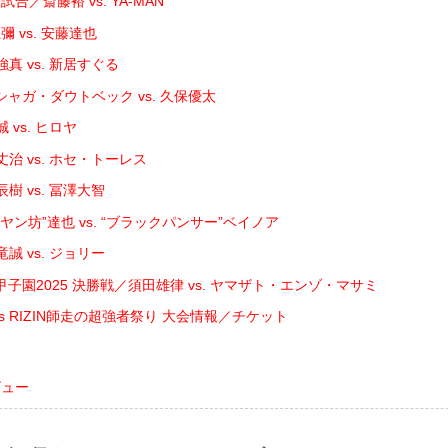
合／斎藤裕 vs. YA-MAN
 vs. 安藤達也
真 vs. 新居すぐる
ャガ・ダウトベック vs. 久保優太
 vs. ヒロヤ
治 vs. ホセ・トーレス
樹 vs. 冨澤大智
ヤン坊”達也 vs. “ブラックパンサー”ベイノア
誠 vs. ジョリー
IN甲子園2025 決勝戦／須田雄律 vs. ヤマザト・エンゾ・マサミ
esents RIZIN師走の超強者祭り 大会情報／チケット
ビュー