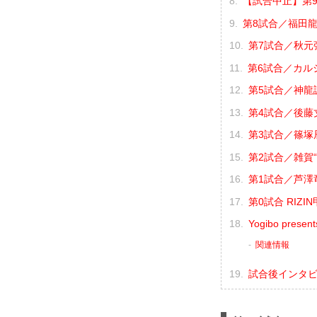
【試合中止】第9試
第8試合／福田龍彌
第7試合／秋元強
第6試合／カルシ
第5試合／神龍誠
第4試合／後藤丈
第3試合／篠塚辰
第2試合／雑賀“
第1試合／芦澤竜
第0試合 RIZ
Yogibo pr
関連情報
試合後インタ