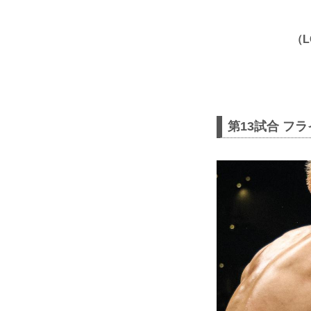
（L
第13試合 フ