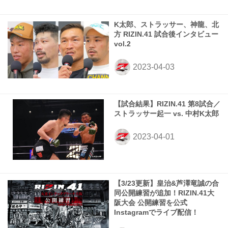
K太郎、ストラッサー、神龍、北
方 RIZIN.41 試合後インタビュー
vol.2
【試合結果】RIZIN.41 第8試合／
ストラッサー起一 vs. 中村K太郎
【3/23更新】皇治&芦澤竜誠の合
同公開練習が追加！RIZIN.41大
阪大会 公開練習を公式
Instagramでライブ配信！