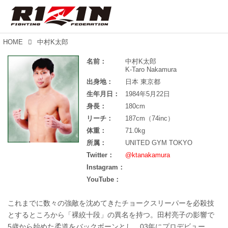
HOME
中村K太郎
名前：
中村K太郎
K-Taro Nakamura
出身地：
日本 東京都
生年月日：
1984年5月22日
身長：
180cm
リーチ：
187cm（74inc）
体重：
71.0kg
所属：
UNITED GYM TOKYO
Twitter：
@ktanakamura
Instagram：
YouTube：
これまでに数々の強敵を沈めてきたチョークスリーパーを必殺技
とするところから「裸絞十段」の異名を持つ。田村亮子の影響で
5歳から始めた柔道をバックボーンとし、03年にプロデビュー。