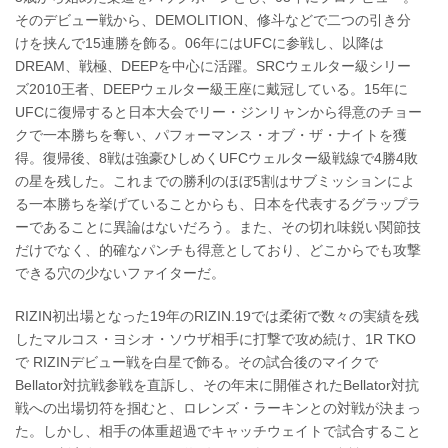
そのデビュー戦から、DEMOLITION、修斗などで二つの引き分
けを挟んで15連勝を飾る。06年にはUFCに参戦し、以降は
DREAM、戦極、DEEPを中心に活躍。SRCウェルター級シリー
ズ2010王者、DEEPウェルター級王座に戴冠している。15年に
UFCに復帰すると日本大会でリー・ジンリャンから得意のチョー
クで一本勝ちを奪い、パフォーマンス・オブ・ザ・ナイトを獲
得。復帰後、8戦は強豪ひしめくUFCウェルター級戦線で4勝4敗
の星を残した。これまでの勝利のほぼ5割はサブミッションによ
る一本勝ちを挙げていることからも、日本を代表するグラップラ
ーであることに異論はないだろう。また、その切れ味鋭い関節技
だけでなく、的確なパンチも得意としており、どこからでも攻撃
できる穴の少ないファイターだ。
RIZIN初出場となった19年のRIZIN.19では柔術で数々の実績を残
したマルコス・ヨシオ・ソウザ相手に打撃で攻め続け、1R TKO
で RIZINデビュー戦を白星で飾る。その試合後のマイクで
Bellator対抗戦参戦を直訴し、その年末に開催されたBellator対抗
戦への出場切符を掴むと、ロレンズ・ラーキンとの対戦が決まっ
た。しかし、相手の体重超過でキャッチウェイトで試合すること