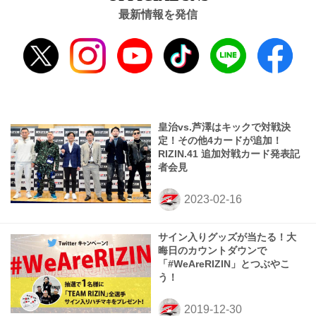
最新情報を発信
皇治vs.芦澤はキックで対戦決
定！その他4カードが追加！
RIZIN.41 追加対戦カード発表記
者会見
サイン入りグッズが当たる！大
晦日のカウントダウンで
「#WeAreRIZIN」とつぶやこ
う！