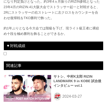
になり判定負けとなった。約3年4ヵ月振りのRIZIN参戦となった
23年4月のRIZIN.41大阪大会でストラッサー起一と対戦すると、
2Rにストラッサーの右ストレートに左クロスをカウンターを合
わせ復帰戦をTKO勝利で飾った。
約1年ぶりとなる今大会では階級を下げ、現ライト級王者に裸絞
め十段を極め勝利を飾ることができるか。
▼対戦成績
2019.10.12
RIZIN.19
WIN
2019.12.29
BELLATOR JAPAN
LOSE
2023.04.01
RIZIN.41
WIN
2024.03.23
RIZIN LANDMARK 9 in KOBE
LOSE
vs
vs
vs
vs
マルコス・ヨシオ・ソウザ
ロレンズ・ラーキン
ストラッサー起一
ホベルト・サトシ・ソウザ
1R 1分18秒 TKO（コーナーストップ）
3R 判定（3-0）
2R 0分49秒 TKO（レフェリーストップ：グラウンドパンチ）
1R 1分43秒 TKO（レフェリーストップ：スタンドパンチ）
関連記事
サトシ、中村K太郎 RIZIN
LANDMARK 9 in KOBE 試合後
インタビュー vol.1