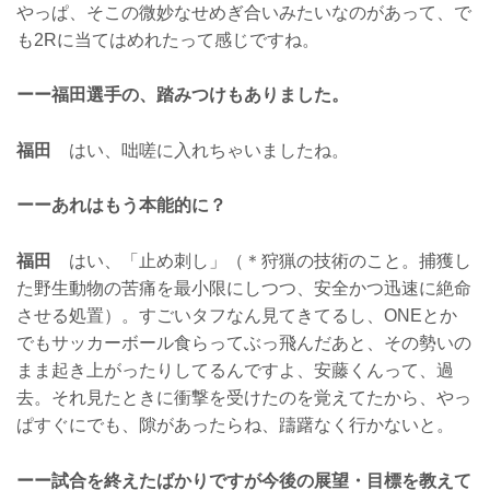
やっぱ、そこの微妙なせめぎ合いみたいなのがあって、で
も2Rに当てはめれたって感じですね。
ーー福田選手の、踏みつけもありました。
福田
はい、咄嗟に入れちゃいましたね。
ーーあれはもう本能的に？
福田
はい、「止め刺し」（＊狩猟の技術のこと。捕獲し
た野生動物の苦痛を最小限にしつつ、安全かつ迅速に絶命
させる処置）。すごいタフなん見てきてるし、ONEとか
でもサッカーボール食らってぶっ飛んだあと、その勢いの
まま起き上がったりしてるんですよ、安藤くんって、過
去。それ見たときに衝撃を受けたのを覚えてたから、やっ
ぱすぐにでも、隙があったらね、躊躇なく行かないと。
ーー試合を終えたばかりですが今後の展望・目標を教えて