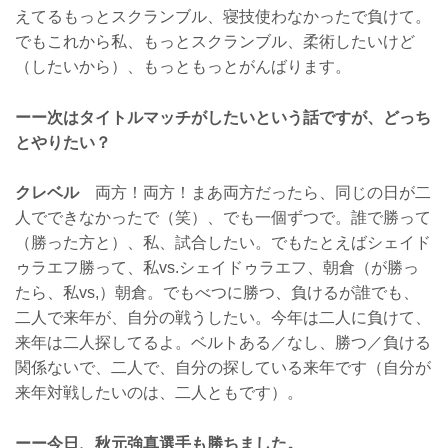
えてるもっとスクランブル、寝技使わなかったで負けて。
でもこれから私、もっとスクランブル、柔術したいけど
（したいから）、もっともっとがんばります。
ーー次はタイトルマッチがしたいという話ですが、どっち
とやりたい？
クレベル
両方！両方！まあ両方だったら、同じの日が二
人でできなかったで（笑）、でも一個ずつで。誰で勝って
（勝った方と）、私、試合したい。でもたとえばシェイド
ゥラエフ勝って、私vs.シェイドゥラエフ、朝倉（が勝っ
たら、私vs,）朝倉。でもべつに勝つ、負けるが誰でも、
二人で来年が、自分の戦うしたい。今年は二人に負けて、
来年は二人探してるよ。ベルトある／なし、勝つ／負ける
関係ないで、二人で、自分の探している来年です（自分が
来年対戦したいのは、二人ともです）。
ーー今日、秋元強真選手も勝ちました。