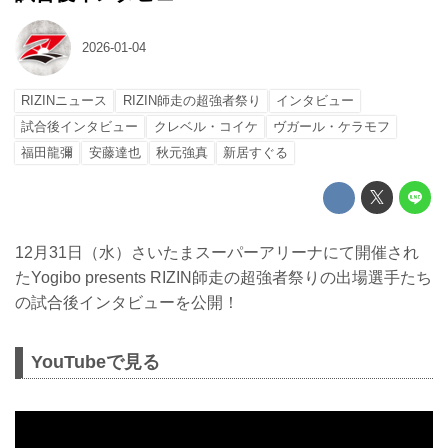
2026-01-04
RIZINニュース
RIZIN師走の超強者祭り
インタビュー
試合後インタビュー
クレベル・コイケ
ヴガール・ケラモフ
福田龍彌
安藤達也
秋元強真
新居すぐる
12月31日（水）さいたまスーパーアリーナにて開催され
たYogibo presents RIZIN師走の超強者祭りの出場選手たち
の試合後インタビューを公開！
YouTubeで見る