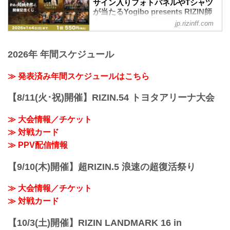
ークイベントやRIZIN大忘年会などのイベ
サイン入りフォトパネルやTシャツ
20時よりスタート！
ントが盛りだくさん！
が当たるYogibo presents RIZIN師
朝倉未来をデザインに落としこんだ
走の超強者祭り 開催記念くじ -
入場は無料！今年の年末は六本木ヒルズ
jp.rizinff.com
『RIZIN 超強者祭り 朝倉未来 応援 Tシャ
RIZIN FIGHTING FEDERATION オ
アリーナでRIZIN冬祭りを楽しもう！
ツ 応援フラッグ付き』をはじめ、『シェ
フィシャルサイト
※各イベントは、詳細が決まり次第追加
イドゥラエフ × RIZIN Tシャツ』、 新作
いたします。
本日より、くじプラにて「Yogibo
2026年 年間スケジュール
の『TRACK JACKT』、『TRACK
ABEMA presents ...
presents RIZIN師走の超強者祭り」の開
PANTS』、大会限定の『RIZIN 10th
催を記念したオンラインくじがスター
≫ 発表済み年間スケジュールはこちら
Anniversary バーシティジャケット』、も
ト！
新登場！
今回はラジャブアリ・シェイドゥラエ
是非、先行予約でお気に入りのグッズを
【8/11(火･祝)開催】RIZIN.54 トヨタアリーナ大会
フ、朝倉未来、ホベルト・サトシ・ソウ
手に入れよう！
ザらの『直筆サイン入フォトパネル』を
Yo...
≫ 大会情報／チケット
はじめ、『出場選手直筆サイン入りTシャ
ツ』や『記念マグカップ』『RIZIN CARD
≫ 対戦カード
COLLECTION カードキーホルダー』な
≫ PPV配信情報
ど、いずれかのくじプラオリジナルグッ
ズが当たるハズレなしのオンラインくじ
【9/10(木)開催】超RIZIN.5 浪速の超復活祭り
となっている。
オンラインくじは2026年1月4日（日）
≫ 大会情報／チケット
ま...
≫ 対戦カード
【10/3(土)開催】RIZIN LANDMARK 16 in