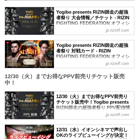
Yogibo presents RIZIN師走の超強
者祭り 大会情報／チケット - RIZIN
FIGHTING FEDERATION オフィシ
ャルサイト
jp.rizinff.com
更新情報
来場のご案内 Yogibo presents RIZIN師走
Yogibo presents RIZIN師走の超強
の超強者祭り - RIZIN FIGHTING
者祭り 対戦カード - RIZIN
FEDERATION オフィシャルサイト
FIGHTING FEDERATION オフィシ
12月31日（水）さいたまスーパーアリー
ャルサイト
jp.rizinff.com
ナにて開催される「Yogibo presents
フェザー級タイトルマッチ／ラジャブア
RIZIN師走の超強者祭り」の大会当日の会
12/30（火）までお得なPPV前売りチケット販売
リ・シェイドゥラエフ vs. 朝倉未来
場について、現時点で決定している内容
フェザー級タイトルマッチ
中！
についてご案内いたします。
RIZIN MMAルール：5分3R（66.0kg）
アルコールの販売について
ラジャブアリ・シェイドゥラエフ vs. 朝
アリーナ内での飲酒・持ち込みは禁止と
12/30（火）までお得なPPV前売り
倉未来
なります。ご理解ご協力の程何卒宜しく
チケット販売中！Yogibo presents
ライト級タイトルマッチ／ホベルト・サ
RIZIN師走の超強者祭り PPV配信情
お願い致します。
トシ・ソウザ vs. イルホム・ノジモフ
報 - RIZIN FIGHTING
※会場内での販売もござ...
jp.rizinff.com
ライト級タイトルマッチ
FEDERATION オフィシャルサイト
RIZIN MMAルール：5分3R（71.0kg）
Yogibo presents RIZIN師走の超強者祭り
ホベルト・サトシ・ソウザ vs. イルホ
12/31（水）イオンシネマで声出し
のPPV配信チケットが、12月4日（木）
ム・ノジモフ
OKのライブビューイングが決定！
12時よりRIZIN 100 CLUB、RIZIN LIVE、