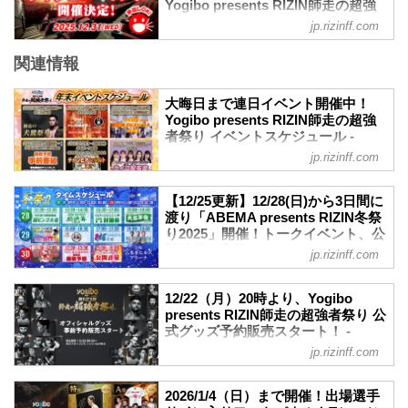
Yogibo presents RIZIN師走の超強
大晦日に出場を予定しておりました野村
ABEMA、U-NEXTにて販売がスタートし
者祭り - RIZIN FIGHTING
駿太は、左膝前十字靱帯損傷、左大腿骨
jp.rizinff.com
たぞ！（※スカパー！は12/5(金)販売開
FEDERATION オフィシャルサイト
骨挫傷、左...
始）
関連情報
12月31日（水）イオンシネマ15劇場で、
お得なPPV前売りチケットは、大会前日
Yogibo presents RIZIN師走の超強者祭り
の12月30日（火）23:59まで販売！
のライブビューイングが実施されるぞ！
会場に来られない方、また会場にも行く
大晦日まで連日イベント開催中！
このライブビューイングは声出しOK！ま
Yogibo presents RIZIN師走の超強
が実況・解説ありで試合を見たい方は是
た来場者特典としてRIZINカードコレクシ
者祭り イベントスケジュール -
非、お好きな配信サービスでYogibo
ョン特別ノベルティカードをプレゼン
RIZIN FIGHTING FEDERATION オ
presents RIZIN師走の超強者祭りを全試...
jp.rizinff.com
ト！
フィシャルサイト
さいたまスーパーアリーナに行けない方
12月31日（水）Yogibo presents RIZIN師
やイオンシネマのリッチな空間で試合を
【12/25更新】12/28(日)から3日間に
走の超強者祭りまで、RIZIN関連のイベン
渡り「ABEMA presents RIZIN冬祭
鑑賞したい方は是非、ライブビューイン
トを連日開催しているぞ！
り2025」開催！トークイベント、公
グでRIZIN師走の超強者祭りを楽しもう！
既に申込みを締め切っているイベントも
開計量の実施も！ - RIZIN
Yogibo presents RIZIN師走の超強者祭り
jp.rizinff.com
あるが、これから参加可能なイベントも
FIGHTING FEDERATION オフィシ
ライブビューイング 開催...
多数あるので、是非、イベントスケジュ
ャルサイト
ールをチェックして大晦日に備えよう！
12/22（月）20時より、Yogibo
12月28日（日）から12月30日（火）の3
Yogibo presents RIZIN師走の超強者祭り
presents RIZIN師走の超強者祭り 公
日間に渡り、東京・六本木ヒルズアリー
式グッズ予約販売スタート！ -
イベントスケジュール
ナにて、「ABEMA presents RIZIN冬祭り
RIZIN FIGHTING FEDERATION オ
12/20(土)「RIZIN Girls Fan Meeting
jp.rizinff.com
2025」が開催されることが決定したぞ！
フィシャルサイト
Vol.2」
この「ABEMA presents RIZIN冬祭り
jp.rizinff.com
Yogibo presents RIZIN師走の超強者祭り
2025」では、RIZINファイターによるト
2026/1/4（日）まで開催！出場選手
【11/26更新】金太郎、...
の公式グッズ予約販売が12月22日（月）