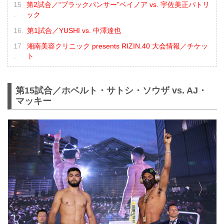
第2試合／“ブラックパンサー”ベイノア vs. 宇佐美正パトリ
ック
第1試合／YUSHI vs. 中澤達也
湘南美容クリニック presents RIZIN.40 大会情報／チケッ
ト
第15試合／ホベルト・サトシ・ソウザ vs. AJ・
マッキー