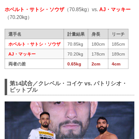
ホベルト・サトシ・ソウザ
（70.85kg）vs.
AJ・マッキー
（70.20kg）
選手名
計量結果
身長
リーチ
ホベルト・サトシ・ソウザ
70.85kg
180cm
185cm
AJ・マッキー
70.20kg
178cm
189cm
両者の差
0.65kg
2cm
4cm
第14試合／クレベル・コイケ vs. パトリシオ・
ピットブル