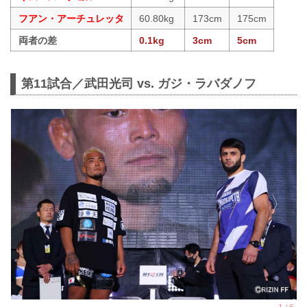
フアン・アーチュレッタ
60.80kg
173cm
175cm
両者の差
0.1kg
3cm
5cm
第11試合／武田光司 vs. ガジ・ラバダノフ