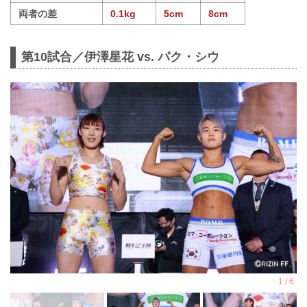
両者の差
0.1kg
5cm
8cm
第10試合／伊澤星花 vs. パク・シウ