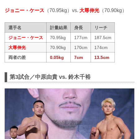
ジョニー・ケース
（70.95kg）vs.
大尊伸光
（70.90kg）
選手名
計量結果
身長
リーチ
ジョニー・ケース
70.95kg
177cm
187.5cm
大尊伸光
70.90kg
170cm
174cm
両者の差
0.05kg
7cm
13.5cm
第3試合／中原由貴 vs. 鈴木千裕