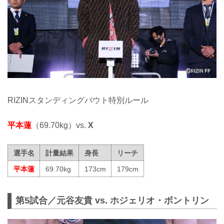
RIZINスタンディングバウト特別ルール
平本蓮
（69.70kg）vs.
X
選手名
計量結果
身長
リーチ
平本蓮
69.70kg
173cm
179cm
第5試合／元谷友貴 vs. ホジェリオ・ボントリン