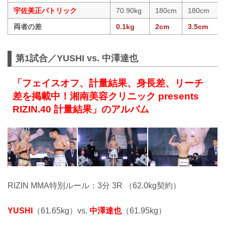
宇佐美正パトリック
70.90kg
180cm
180cm
両者の差
0.1kg
2cm
3.5cm
第1試合／YUSHI vs. 中澤達也
「フェイスオフ、計量結果、身長差、リーチ
差を掲載中！湘南美容クリニック presents
RIZIN.40 計量結果」のアルバム
RIZIN MMA特別ルール：3分 3R （62.0kg契約）
YUSHI
（61.65kg）vs.
中澤達也
（61.95kg）