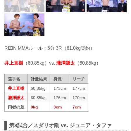
RIZIN MMAルール：5分 3R（61.0kg契約）
井上直樹
（60.85kg）vs.
瀧澤謙太
（60.85kg）
選手名
計量結果
身長
リーチ
井上直樹
60.85kg
173cm
177cm
瀧澤謙太
60.85kg
176cm
170cm
両者の差
0kg
3cm
7cm
第8試合／スダリオ剛 vs. ジュニア・タファ