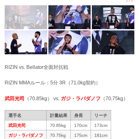
RIZIN vs. Bellator全面対抗戦
RIZIN MMAルール：5分 3R（71.0kg契約）
武田光司
（70.85kg） vs.
ガジ・ラバダノフ
（70.75kg）
選手名
計量結果
身長
リーチ
武田光司
70.85kg
170cm
173cm
ガジ・ラバダノフ
70.75kg
175cm
181cm