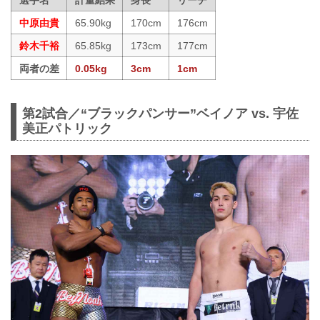
選手名
計量結果
身長
リーチ
中原由貴
65.90kg
170cm
176cm
鈴木千裕
65.85kg
173cm
177cm
両者の差
0.05kg
3cm
1cm
第2試合／“ブラックパンサー”ベイノア vs. 宇佐
美正パトリック