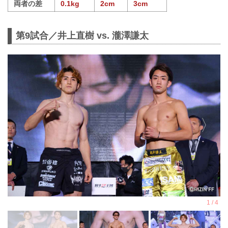
両者の差
0.1kg
2cm
3cm
第9試合／井上直樹 vs. 瀧澤謙太