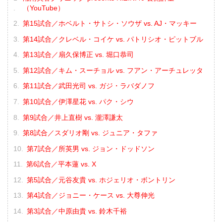
（YouTube）
第15試合／ホベルト・サトシ・ソウザ vs. AJ・マッキー
第14試合／クレベル・コイケ vs. パトリシオ・ピットブル
第13試合／扇久保博正 vs. 堀口恭司
第12試合／キム・スーチョル vs. フアン・アーチュレッタ
第11試合／武田光司 vs. ガジ・ラバダノフ
第10試合／伊澤星花 vs. パク・シウ
第9試合／井上直樹 vs. 瀧澤謙太
第8試合／スダリオ剛 vs. ジュニア・タファ
第7試合／所英男 vs. ジョン・ドッドソン
第6試合／平本蓮 vs. X
第5試合／元谷友貴 vs. ホジェリオ・ボントリン
第4試合／ジョニー・ケース vs. 大尊伸光
第3試合／中原由貴 vs. 鈴木千裕