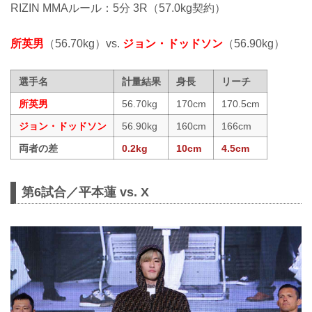
RIZIN MMAルール：5分 3R（57.0kg契約）
所英男
（56.70kg）vs.
ジョン・ドッドソン
（56.90kg）
選手名
計量結果
身長
リーチ
所英男
56.70kg
170cm
170.5cm
ジョン・ドッドソン
56.90kg
160cm
166cm
両者の差
0.2kg
10cm
4.5cm
第6試合／平本蓮 vs. X