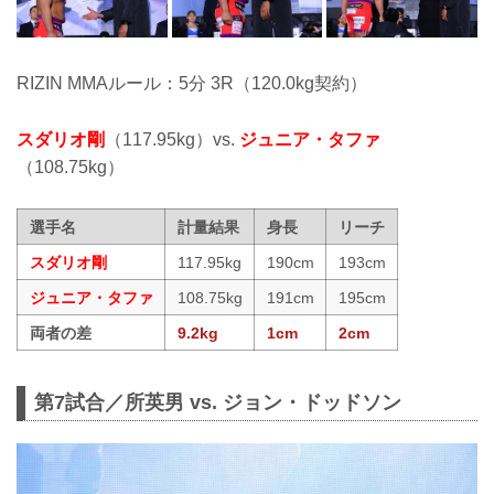
RIZIN MMAルール：5分 3R（120.0kg契約）
スダリオ剛
（117.95kg）vs.
ジュニア・タファ
（108.75kg）
選手名
計量結果
身長
リーチ
スダリオ剛
117.95kg
190cm
193cm
ジュニア・タファ
108.75kg
191cm
195cm
両者の差
9.2kg
1cm
2cm
第7試合／所英男 vs. ジョン・ドッドソン