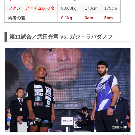
フアン・アーチュレッタ
60.80kg
173cm
175cm
両者の差
0.1kg
3cm
5cm
第11試合／武田光司 vs. ガジ・ラバダノフ