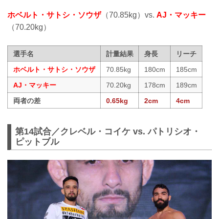
ホベルト・サトシ・ソウザ
（70.85kg）vs.
AJ・マッキー
（70.20kg）
選手名
計量結果
身長
リーチ
ホベルト・サトシ・ソウザ
70.85kg
180cm
185cm
AJ・マッキー
70.20kg
178cm
189cm
両者の差
0.65kg
2cm
4cm
第14試合／クレベル・コイケ vs. パトリシオ・
ピットブル