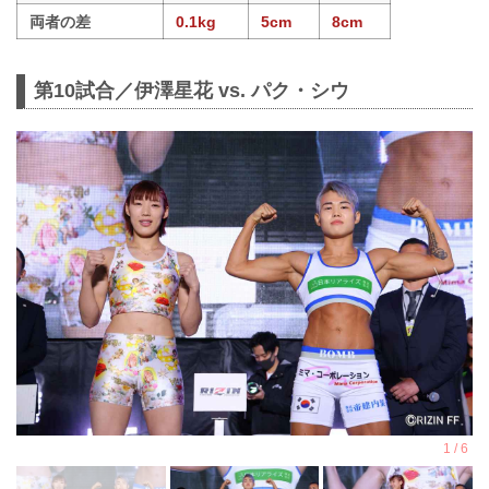
両者の差
0.1kg
5cm
8cm
第10試合／伊澤星花 vs. パク・シウ