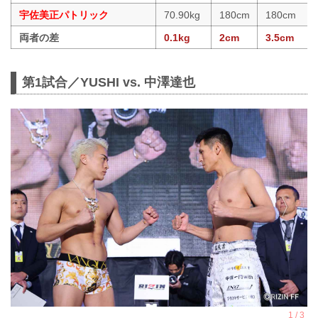
宇佐美正パトリック
70.90kg
180cm
180cm
両者の差
0.1kg
2cm
3.5cm
第1試合／YUSHI vs. 中澤達也