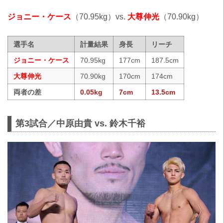
ジョニー・ケース
（70.95kg）vs.
大尊伸光
（70.90kg）
選手名
計量結果
身長
リーチ
ジョニー・ケース
70.95kg
177cm
187.5cm
大尊伸光
70.90kg
170cm
174cm
両者の差
0.05kg
7cm
13.5cm
第3試合／中原由貴 vs. 鈴木千裕