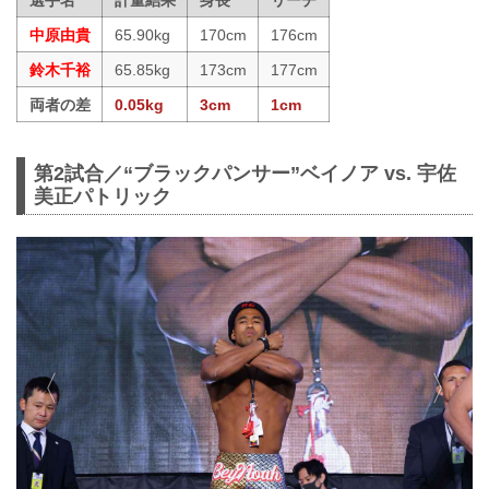
選手名
計量結果
身長
リーチ
中原由貴
65.90kg
170cm
176cm
鈴木千裕
65.85kg
173cm
177cm
両者の差
0.05kg
3cm
1cm
第2試合／“ブラックパンサー”ベイノア vs. 宇佐
美正パトリック