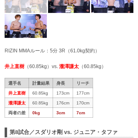
RIZIN MMAルール：5分 3R（61.0kg契約）
井上直樹
（60.85kg）vs.
瀧澤謙太
（60.85kg）
選手名
計量結果
身長
リーチ
井上直樹
60.85kg
173cm
177cm
瀧澤謙太
60.85kg
176cm
170cm
両者の差
0kg
3cm
7cm
第8試合／スダリオ剛 vs. ジュニア・タファ