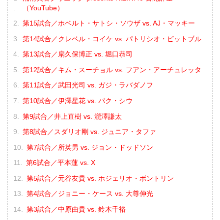
（YouTube）
第15試合／ホベルト・サトシ・ソウザ vs. AJ・マッキー
第14試合／クレベル・コイケ vs. パトリシオ・ピットブル
第13試合／扇久保博正 vs. 堀口恭司
第12試合／キム・スーチョル vs. フアン・アーチュレッタ
第11試合／武田光司 vs. ガジ・ラバダノフ
第10試合／伊澤星花 vs. パク・シウ
第9試合／井上直樹 vs. 瀧澤謙太
第8試合／スダリオ剛 vs. ジュニア・タファ
第7試合／所英男 vs. ジョン・ドッドソン
第6試合／平本蓮 vs. X
第5試合／元谷友貴 vs. ホジェリオ・ボントリン
第4試合／ジョニー・ケース vs. 大尊伸光
第3試合／中原由貴 vs. 鈴木千裕