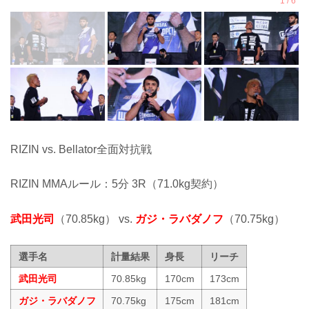
RIZIN vs. Bellator全面対抗戦
RIZIN MMAルール：5分 3R（71.0kg契約）
武田光司
（70.85kg） vs.
ガジ・ラバダノフ
（70.75kg）
選手名
計量結果
身長
リーチ
武田光司
70.85kg
170cm
173cm
ガジ・ラバダノフ
70.75kg
175cm
181cm