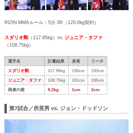
RIZIN MMAルール：5分 3R（120.0kg契約）
スダリオ剛
（117.95kg）vs.
ジュニア・タファ
（108.75kg）
選手名
計量結果
身長
リーチ
スダリオ剛
117.95kg
190cm
193cm
ジュニア・タファ
108.75kg
191cm
195cm
両者の差
9.2kg
1cm
2cm
第7試合／所英男 vs. ジョン・ドッドソン