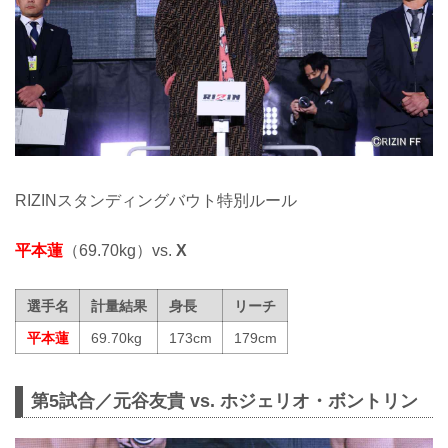
RIZINスタンディングバウト特別ルール
平本蓮
（69.70kg）vs.
X
選手名
計量結果
身長
リーチ
平本蓮
69.70kg
173cm
179cm
第5試合／元谷友貴 vs. ホジェリオ・ボントリン