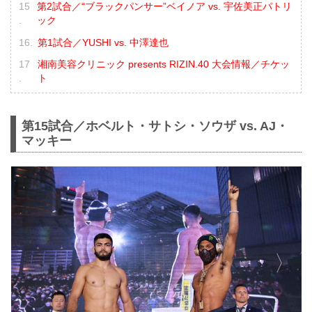
第2試合／“ブラックパンサー”ベイノア vs. 宇佐美正パトリ
ック
第1試合／YUSHI vs. 中澤達也
湘南美容クリニック presents RIZIN.40 大会情報／チケッ
ト
第15試合／ホベルト・サトシ・ソウザ vs. AJ・
マッキー