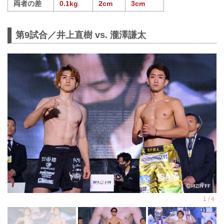
両者の差
0.1kg
2cm
3cm
第9試合／井上直樹 vs. 瀧澤謙太