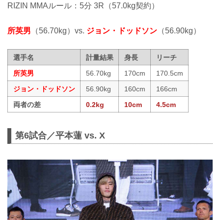
RIZIN MMAルール：5分 3R（57.0kg契約）
所英男
（56.70kg）vs.
ジョン・ドッドソン
（56.90kg）
選手名
計量結果
身長
リーチ
所英男
56.70kg
170cm
170.5cm
ジョン・ドッドソン
56.90kg
160cm
166cm
両者の差
0.2kg
10cm
4.5cm
第6試合／平本蓮 vs. X