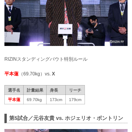
RIZINスタンディングバウト特別ルール
平本蓮
（69.70kg）vs.
X
選手名
計量結果
身長
リーチ
平本蓮
69.70kg
173cm
179cm
第5試合／元谷友貴 vs. ホジェリオ・ボントリン