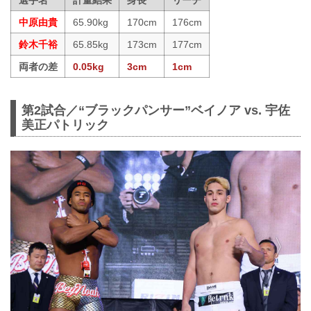
選手名
計量結果
身長
リーチ
中原由貴
65.90kg
170cm
176cm
鈴木千裕
65.85kg
173cm
177cm
両者の差
0.05kg
3cm
1cm
第2試合／“ブラックパンサー”ベイノア vs. 宇佐
美正パトリック