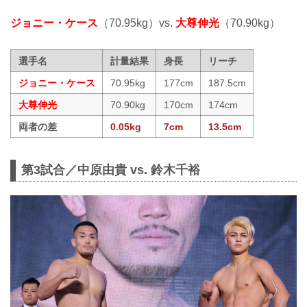
ジョニー・ケース
（70.95kg）vs.
大尊伸光
（70.90kg）
選手名
計量結果
身長
リーチ
ジョニー・ケース
70.95kg
177cm
187.5cm
大尊伸光
70.90kg
170cm
174cm
両者の差
0.05kg
7cm
13.5cm
第3試合／中原由貴 vs. 鈴木千裕