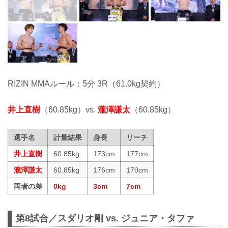
RIZIN MMAルール：5分 3R（61.0kg契約）
井上直樹
（60.85kg）vs.
瀧澤謙太
（60.85kg）
選手名
計量結果
身長
リーチ
井上直樹
60.85kg
173cm
177cm
瀧澤謙太
60.85kg
176cm
170cm
両者の差
0kg
3cm
7cm
第8試合／スダリオ剛 vs. ジュニア・タファ