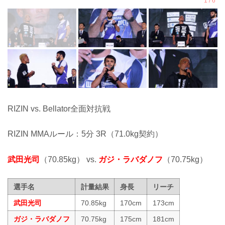
RIZIN vs. Bellator全面対抗戦
RIZIN MMAルール：5分 3R（71.0kg契約）
武田光司
（70.85kg） vs.
ガジ・ラバダノフ
（70.75kg）
選手名
計量結果
身長
リーチ
武田光司
70.85kg
170cm
173cm
ガジ・ラバダノフ
70.75kg
175cm
181cm