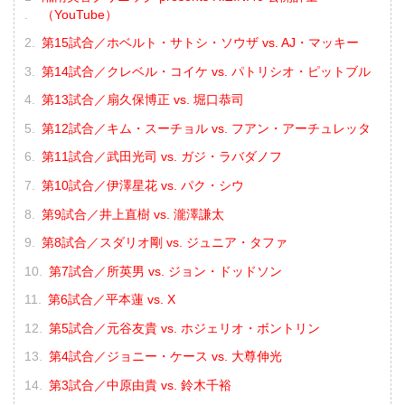
（YouTube）
第15試合／ホベルト・サトシ・ソウザ vs. AJ・マッキー
第14試合／クレベル・コイケ vs. パトリシオ・ピットブル
第13試合／扇久保博正 vs. 堀口恭司
第12試合／キム・スーチョル vs. フアン・アーチュレッタ
第11試合／武田光司 vs. ガジ・ラバダノフ
第10試合／伊澤星花 vs. パク・シウ
第9試合／井上直樹 vs. 瀧澤謙太
第8試合／スダリオ剛 vs. ジュニア・タファ
第7試合／所英男 vs. ジョン・ドッドソン
第6試合／平本蓮 vs. X
第5試合／元谷友貴 vs. ホジェリオ・ボントリン
第4試合／ジョニー・ケース vs. 大尊伸光
第3試合／中原由貴 vs. 鈴木千裕