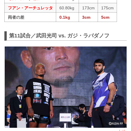
フアン・アーチュレッタ
60.80kg
173cm
175cm
両者の差
0.1kg
3cm
5cm
第11試合／武田光司 vs. ガジ・ラバダノフ