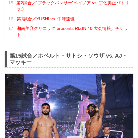
第2試合／“ブラックパンサー”ベイノア vs. 宇佐美正パトリ
ック
第1試合／YUSHI vs. 中澤達也
湘南美容クリニック presents RIZIN.40 大会情報／チケッ
ト
第15試合／ホベルト・サトシ・ソウザ vs. AJ・
マッキー