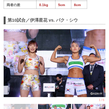
両者の差
0.1kg
5cm
8cm
第10試合／伊澤星花 vs. パク・シウ