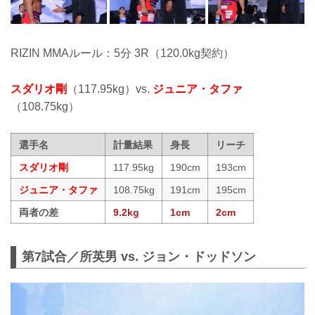
RIZIN MMAルール：5分 3R（120.0kg契約）
スダリオ剛
（117.95kg）vs.
ジュニア・タファ
（108.75kg）
選手名
計量結果
身長
リーチ
スダリオ剛
117.95kg
190cm
193cm
ジュニア・タファ
108.75kg
191cm
195cm
両者の差
9.2kg
1cm
2cm
第7試合／所英男 vs. ジョン・ドッドソン