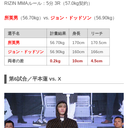
RIZIN MMAルール：5分 3R（57.0kg契約）
所英男
（56.70kg）vs.
ジョン・ドッドソン
（56.90kg）
選手名
計量結果
身長
リーチ
所英男
56.70kg
170cm
170.5cm
ジョン・ドッドソン
56.90kg
160cm
166cm
両者の差
0.2kg
10cm
4.5cm
第6試合／平本蓮 vs. X