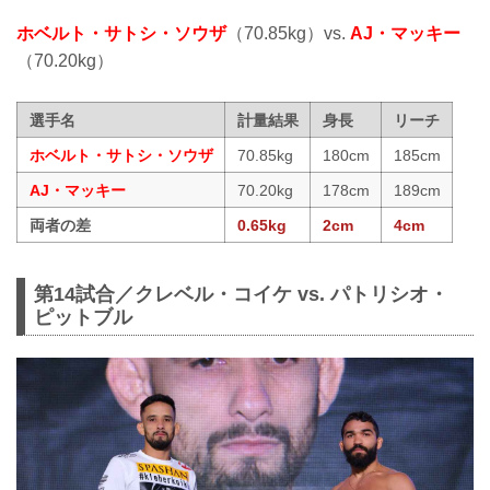
ホベルト・サトシ・ソウザ
（70.85kg）vs.
AJ・マッキー
（70.20kg）
選手名
計量結果
身長
リーチ
ホベルト・サトシ・ソウザ
70.85kg
180cm
185cm
AJ・マッキー
70.20kg
178cm
189cm
両者の差
0.65kg
2cm
4cm
第14試合／クレベル・コイケ vs. パトリシオ・
ピットブル