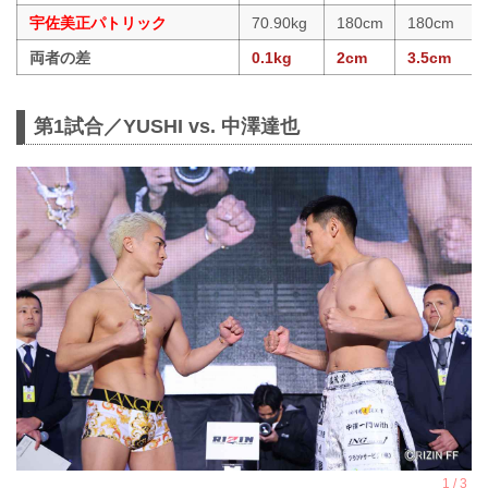
宇佐美正パトリック
70.90kg
180cm
180cm
両者の差
0.1kg
2cm
3.5cm
第1試合／YUSHI vs. 中澤達也