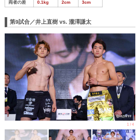
両者の差
0.1kg
2cm
3cm
第9試合／井上直樹 vs. 瀧澤謙太