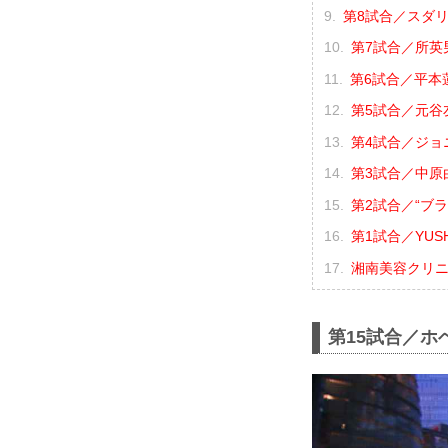
第8試合／スダリ
第7試合／所英男
第6試合／平本蓮 
第5試合／元谷友
第4試合／ジョニ
第3試合／中原由
第2試合／“ブラ
第1試合／YUSH
湘南美容クリニック
第15試合／ホ