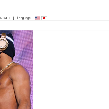
| Language
NTACT