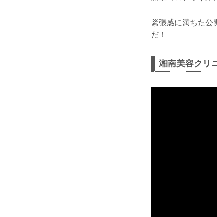
緊張感に満ちた公開
だ！
湘南美容クリニック