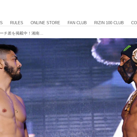
US
RULES
ONLINE STORE
FAN CLUB
RIZIN 100 CLUB
CO
フェイスオフ、計量結果、身長差、リーチ差を掲載中！湘南美容クリニック presents RIZIN.40 計量結果