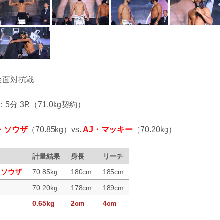
tor全面対抗戦
：5分 3R（71.0kg契約）
・ソウザ
（70.85kg）vs.
AJ・マッキー
（70.20kg）
計量結果
身長
リーチ
・ソウザ
70.85kg
180cm
185cm
70.20kg
178cm
189cm
0.65kg
2cm
4cm