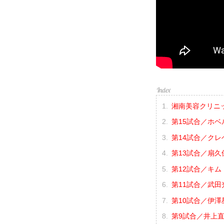
湘南美容クリニック p
第15試合／ホベ
第14試合／クレ
第13試合／扇久保
第12試合／キム
第11試合／武田光
第10試合／伊澤星
第9試合／井上直樹