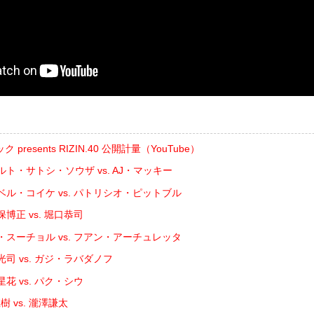
resents RIZIN.40 公開計量（YouTube）
ルト・サトシ・ソウザ vs. AJ・マッキー
ベル・コイケ vs. パトリシオ・ピットブル
博正 vs. 堀口恭司
・スーチョル vs. フアン・アーチュレッタ
司 vs. ガジ・ラバダノフ
花 vs. パク・シウ
 vs. 瀧澤謙太