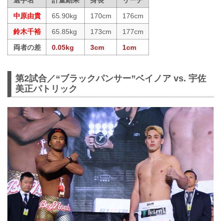
選手名
計量結果
身長
リーチ
中原由貴
65.90kg
170cm
176cm
鈴木千裕
65.85kg
173cm
177cm
両者の差
0.05kg
3cm
1cm
第2試合／“ブラックパンサー”ベイノア vs. 宇佐
美正パトリック