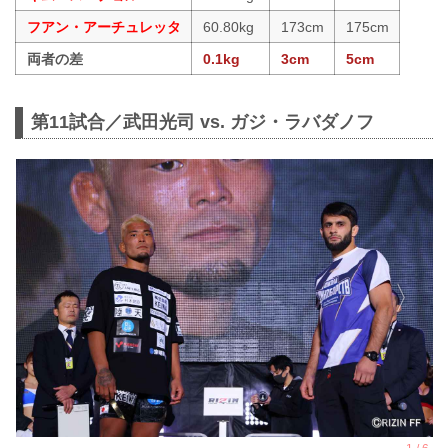
フアン・アーチュレッタ
60.80kg
173cm
175cm
両者の差
0.1kg
3cm
5cm
第11試合／武田光司 vs. ガジ・ラバダノフ