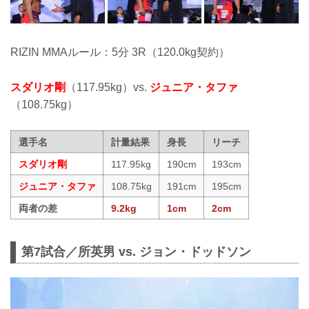
RIZIN MMAルール：5分 3R（120.0kg契約）
スダリオ剛
（117.95kg）vs.
ジュニア・タファ
（108.75kg）
選手名
計量結果
身長
リーチ
スダリオ剛
117.95kg
190cm
193cm
ジュニア・タファ
108.75kg
191cm
195cm
両者の差
9.2kg
1cm
2cm
第7試合／所英男 vs. ジョン・ドッドソン