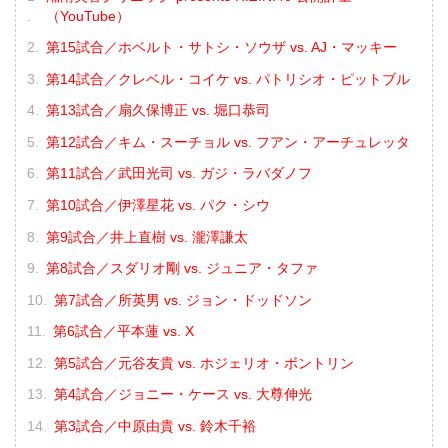
（YouTube）
第15試合／ホベルト・サトシ・ソウザ vs. AJ・マッキー
第14試合／クレベル・コイケ vs. パトリシオ・ピットブル
第13試合／扇久保博正 vs. 堀口恭司
第12試合／キム・スーチョル vs. フアン・アーチュレッタ
第11試合／武田光司 vs. ガジ・ラバダノフ
第10試合／伊澤星花 vs. パク・シウ
第9試合／井上直樹 vs. 瀧澤謙太
第8試合／スダリオ剛 vs. ジュニア・タファ
第7試合／所英男 vs. ジョン・ドッドソン
第6試合／平本蓮 vs. X
第5試合／元谷友貴 vs. ホジェリオ・ボントリン
第4試合／ジョニー・ケース vs. 大尊伸光
第3試合／中原由貴 vs. 鈴木千裕