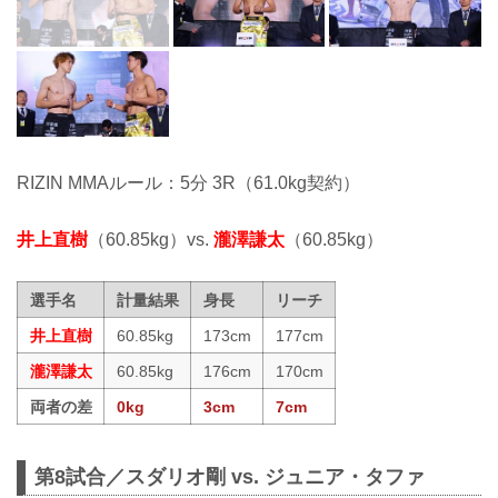
RIZIN MMAルール：5分 3R（61.0kg契約）
井上直樹
（60.85kg）vs.
瀧澤謙太
（60.85kg）
選手名
計量結果
身長
リーチ
井上直樹
60.85kg
173cm
177cm
瀧澤謙太
60.85kg
176cm
170cm
両者の差
0kg
3cm
7cm
第8試合／スダリオ剛 vs. ジュニア・タファ