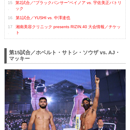
第2試合／“ブラックパンサー”ベイノア vs. 宇佐美正パトリ
ック
第1試合／YUSHI vs. 中澤達也
湘南美容クリニック presents RIZIN.40 大会情報／チケッ
ト
第15試合／ホベルト・サトシ・ソウザ vs. AJ・
マッキー