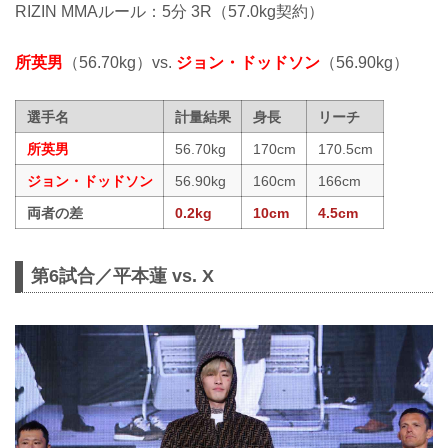
RIZIN MMAルール：5分 3R（57.0kg契約）
所英男
（56.70kg）vs.
ジョン・ドッドソン
（56.90kg）
選手名
計量結果
身長
リーチ
所英男
56.70kg
170cm
170.5cm
ジョン・ドッドソン
56.90kg
160cm
166cm
両者の差
0.2kg
10cm
4.5cm
第6試合／平本蓮 vs. X