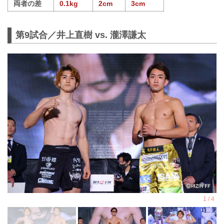
両者の差
0.1kg
2cm
3cm
第9試合／井上直樹 vs. 瀧澤謙太