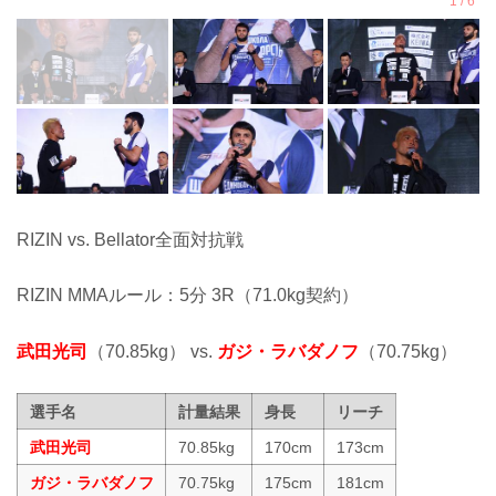
RIZIN vs. Bellator全面対抗戦
RIZIN MMAルール：5分 3R（71.0kg契約）
武田光司
（70.85kg） vs.
ガジ・ラバダノフ
（70.75kg）
選手名
計量結果
身長
リーチ
武田光司
70.85kg
170cm
173cm
ガジ・ラバダノフ
70.75kg
175cm
181cm