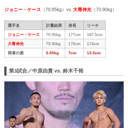
ジョニー・ケース
（70.95kg）vs.
大尊伸光
（70.90kg）
選手名
計量結果
身長
リーチ
ジョニー・ケース
70.95kg
177cm
187.5cm
大尊伸光
70.90kg
170cm
174cm
両者の差
0.05kg
7cm
13.5cm
第3試合／中原由貴 vs. 鈴木千裕