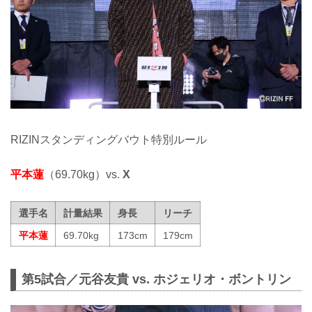
RIZINスタンディングバウト特別ルール
平本蓮
（69.70kg）vs.
X
選手名
計量結果
身長
リーチ
平本蓮
69.70kg
173cm
179cm
第5試合／元谷友貴 vs. ホジェリオ・ボントリン