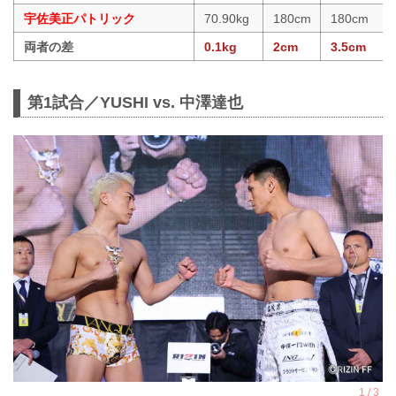
宇佐美正パトリック
70.90kg
180cm
180cm
両者の差
0.1kg
2cm
3.5cm
第1試合／YUSHI vs. 中澤達也