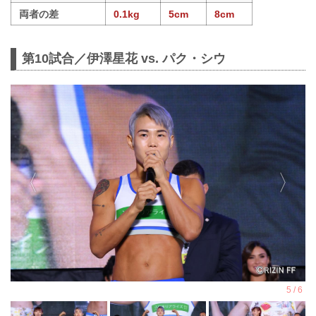
両者の差
0.1kg
5cm
8cm
第10試合／伊澤星花 vs. パク・シウ