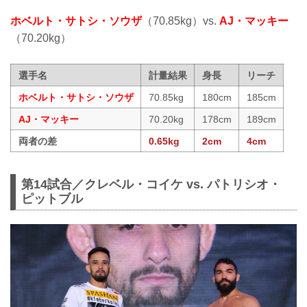
ホベルト・サトシ・ソウザ
（70.85kg）vs.
AJ・マッキー
（70.20kg）
選手名
計量結果
身長
リーチ
ホベルト・サトシ・ソウザ
70.85kg
180cm
185cm
AJ・マッキー
70.20kg
178cm
189cm
両者の差
0.65kg
2cm
4cm
第14試合／クレベル・コイケ vs. パトリシオ・
ピットブル