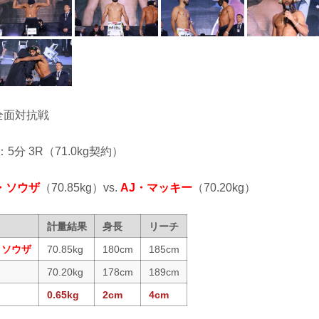
tor全面対抗戦
：5分 3R（71.0kg契約）
・ソウザ
（70.85kg）vs.
AJ・マッキー
（70.20kg）
計量結果
身長
リーチ
・ソウザ
70.85kg
180cm
185cm
70.20kg
178cm
189cm
0.65kg
2cm
4cm