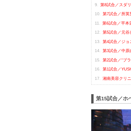
第8試合／スダリ
第7試合／所英男
第6試合／平本蓮 
第5試合／元谷友
第4試合／ジョニ
第3試合／中原由
第2試合／“ブラ
第1試合／YUSH
湘南美容クリニック
第15試合／ホ