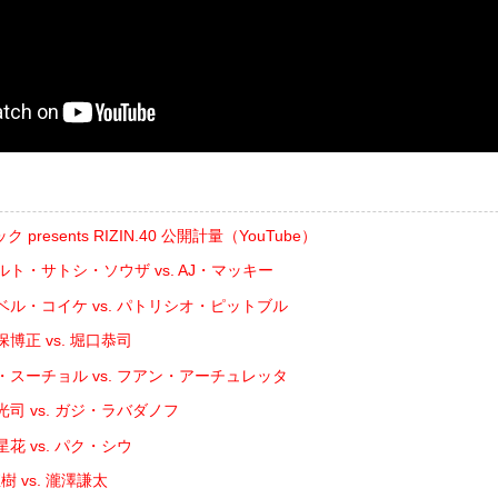
resents RIZIN.40 公開計量（YouTube）
ルト・サトシ・ソウザ vs. AJ・マッキー
ベル・コイケ vs. パトリシオ・ピットブル
博正 vs. 堀口恭司
・スーチョル vs. フアン・アーチュレッタ
司 vs. ガジ・ラバダノフ
花 vs. パク・シウ
 vs. 瀧澤謙太