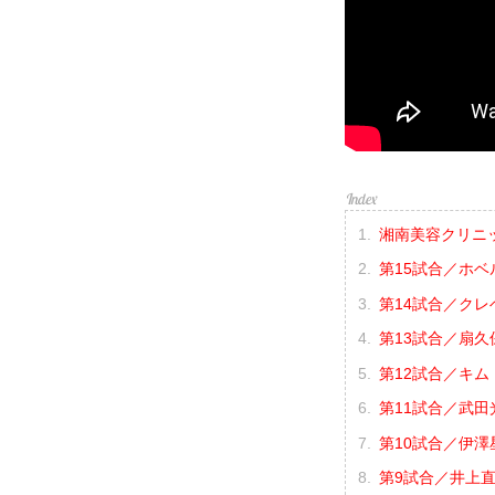
湘南美容クリニック p
第15試合／ホベ
第14試合／クレ
第13試合／扇久保
第12試合／キム
第11試合／武田光
第10試合／伊澤星
第9試合／井上直樹