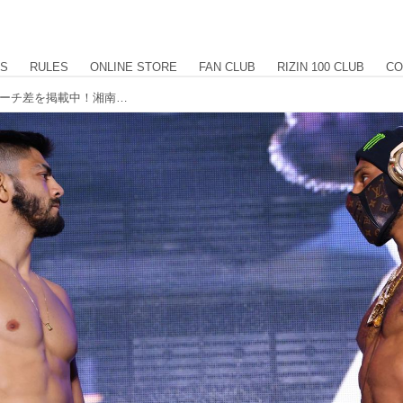
US
RULES
ONLINE STORE
FAN CLUB
RIZIN 100 CLUB
CO
フェイスオフ、計量結果、身長差、リーチ差を掲載中！湘南美容クリニック presents RIZIN.40 計量結果