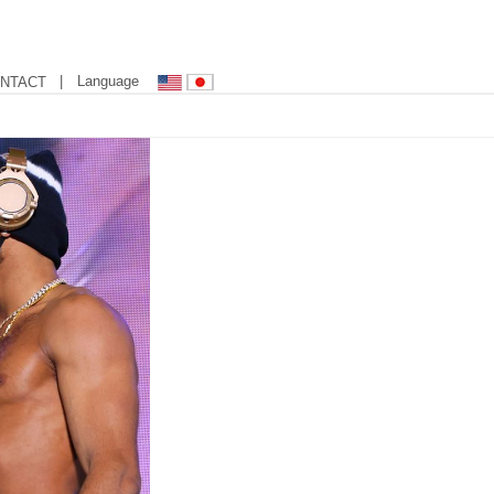
| Language
NTACT