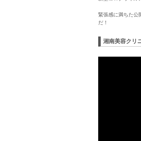
緊張感に満ちた公開
だ！
湘南美容クリニック