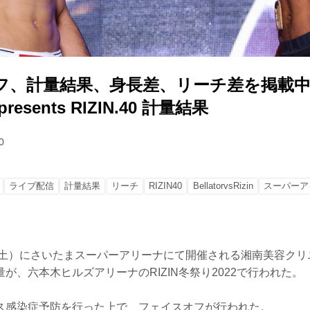
フ、計量結果、身長差、リーチ差を掲載中
esents RIZIN.40 計量結果
0
ライブ配信
計量結果
リーチ
RIZIN40
BellatorvsRizin
スーパーア
（土）にさいたまスーパーアリーナにて開催される湘南美容クリニック 
開計量が、六本木ヒルズアリーナのRIZIN冬祭り2022で行われた。
ス感染症予防を行った上で、フェイスオフが行われた。