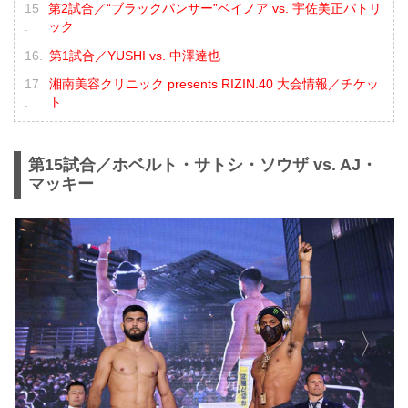
第2試合／“ブラックパンサー”ベイノア vs. 宇佐美正パトリ
ック
第1試合／YUSHI vs. 中澤達也
湘南美容クリニック presents RIZIN.40 大会情報／チケッ
ト
第15試合／ホベルト・サトシ・ソウザ vs. AJ・
マッキー