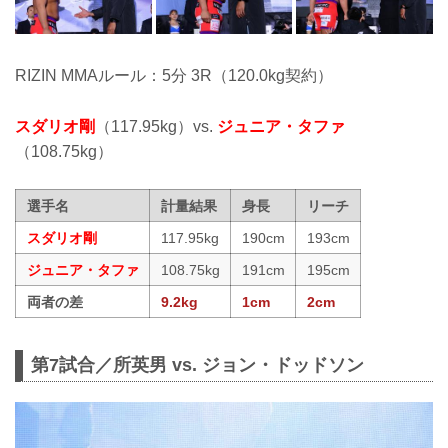
RIZIN MMAルール：5分 3R（120.0kg契約）
スダリオ剛
（117.95kg）vs.
ジュニア・タファ
（108.75kg）
選手名
計量結果
身長
リーチ
スダリオ剛
117.95kg
190cm
193cm
ジュニア・タファ
108.75kg
191cm
195cm
両者の差
9.2kg
1cm
2cm
第7試合／所英男 vs. ジョン・ドッドソン