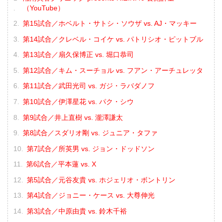
（YouTube）
第15試合／ホベルト・サトシ・ソウザ vs. AJ・マッキー
第14試合／クレベル・コイケ vs. パトリシオ・ピットブル
第13試合／扇久保博正 vs. 堀口恭司
第12試合／キム・スーチョル vs. フアン・アーチュレッタ
第11試合／武田光司 vs. ガジ・ラバダノフ
第10試合／伊澤星花 vs. パク・シウ
第9試合／井上直樹 vs. 瀧澤謙太
第8試合／スダリオ剛 vs. ジュニア・タファ
第7試合／所英男 vs. ジョン・ドッドソン
第6試合／平本蓮 vs. X
第5試合／元谷友貴 vs. ホジェリオ・ボントリン
第4試合／ジョニー・ケース vs. 大尊伸光
第3試合／中原由貴 vs. 鈴木千裕