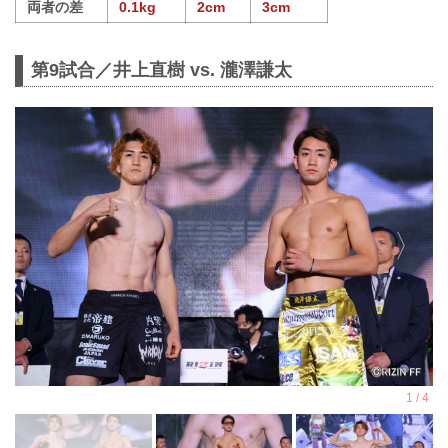
両者の差
0.1kg
2cm
3cm
第9試合／井上直樹 vs. 瀧澤謙太