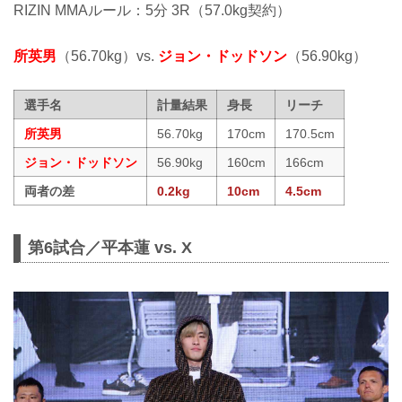
RIZIN MMAルール：5分 3R（57.0kg契約）
所英男
（56.70kg）vs.
ジョン・ドッドソン
（56.90kg）
選手名
計量結果
身長
リーチ
所英男
56.70kg
170cm
170.5cm
ジョン・ドッドソン
56.90kg
160cm
166cm
両者の差
0.2kg
10cm
4.5cm
第6試合／平本蓮 vs. X