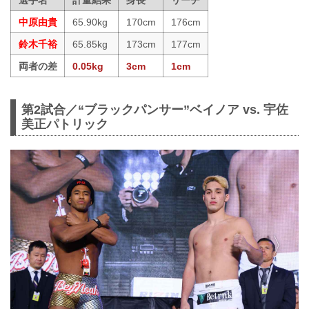
選手名
計量結果
身長
リーチ
中原由貴
65.90kg
170cm
176cm
鈴木千裕
65.85kg
173cm
177cm
両者の差
0.05kg
3cm
1cm
第2試合／“ブラックパンサー”ベイノア vs. 宇佐
美正パトリック