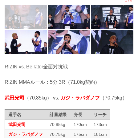
RIZIN vs. Bellator全面対抗戦
RIZIN MMAルール：5分 3R（71.0kg契約）
武田光司
（70.85kg） vs.
ガジ・ラバダノフ
（70.75kg）
選手名
計量結果
身長
リーチ
武田光司
70.85kg
170cm
173cm
ガジ・ラバダノフ
70.75kg
175cm
181cm