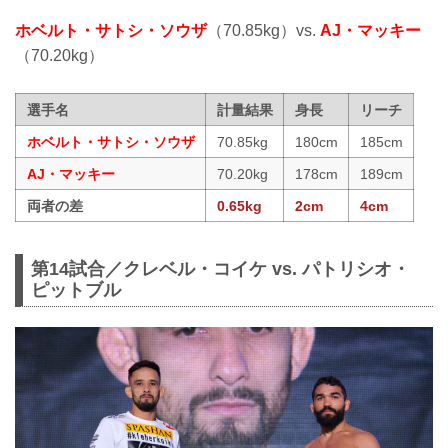
ホベルト・サトシ・ソウザ
（70.85kg）vs.
AJ・マッキー
（70.20kg）
選手名
計量結果
身長
リーチ
ホベルト・サトシ・ソウザ
70.85kg
180cm
185cm
AJ・マッキー
70.20kg
178cm
189cm
両者の差
0.65kg
2cm
4cm
第14試合／クレベル・コイケ vs. パトリシオ・
ピットブル