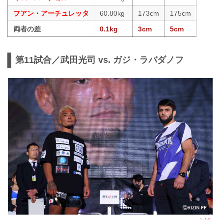
フアン・アーチュレッタ
60.80kg
173cm
175cm
両者の差
0.1kg
3cm
5cm
第11試合／武田光司 vs. ガジ・ラバダノフ