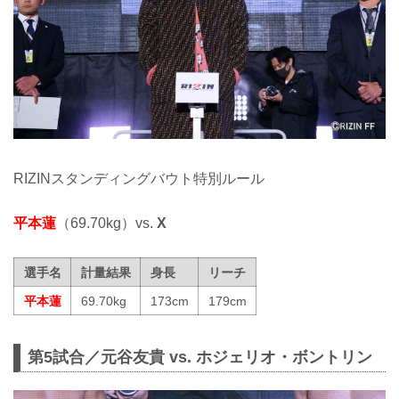
RIZINスタンディングバウト特別ルール
平本蓮
（69.70kg）vs.
X
選手名
計量結果
身長
リーチ
平本蓮
69.70kg
173cm
179cm
第5試合／元谷友貴 vs. ホジェリオ・ボントリン