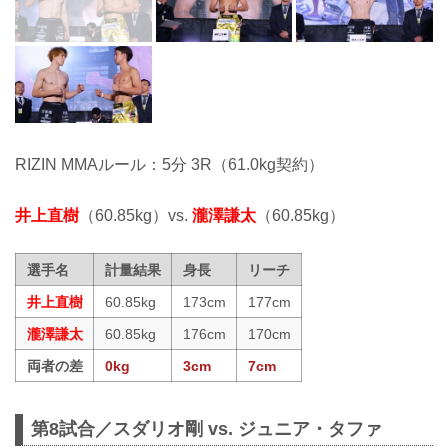
RIZIN MMAルール：5分 3R（61.0kg契約）
井上直樹
（60.85kg）vs.
瀧澤謙太
（60.85kg）
選手名
計量結果
身長
リーチ
井上直樹
60.85kg
173cm
177cm
瀧澤謙太
60.85kg
176cm
170cm
両者の差
0kg
3cm
7cm
第8試合／スダリオ剛 vs. ジュニア・タファ