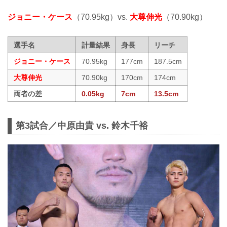
ジョニー・ケース
（70.95kg）vs.
大尊伸光
（70.90kg）
選手名
計量結果
身長
リーチ
ジョニー・ケース
70.95kg
177cm
187.5cm
大尊伸光
70.90kg
170cm
174cm
両者の差
0.05kg
7cm
13.5cm
第3試合／中原由貴 vs. 鈴木千裕