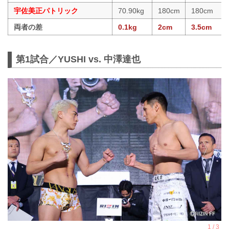
宇佐美正パトリック
70.90kg
180cm
180cm
両者の差
0.1kg
2cm
3.5cm
第1試合／YUSHI vs. 中澤達也