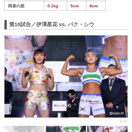
両者の差
0.1kg
5cm
8cm
第10試合／伊澤星花 vs. パク・シウ